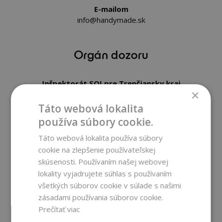
E-mailom
info@handymade.sk
Orgán dozoru
Inšpektorát SOI pre Trenčiansky kraj
×
A. Sládkoviča 11, 971 01 Prievidza 1
odbor technickej kontroly výrobkov a ochrany spotrebiteľa
Táto webová lokalita
a právny odbor
používa súbory cookie.
tel. č. , fax. č.: 046/5420 685
Táto webová lokalita používa súbory
cookie na zlepšenie používateľskej
skúsenosti. Používaním našej webovej
lokality vyjadrujete súhlas s používaním
Bankové údaje
všetkých súborov cookie v súlade s našimi
zásadami používania súborov cookie.
Prečítať viac
BANKOVÉ SPOJENIE PRE PLATBY V EUR