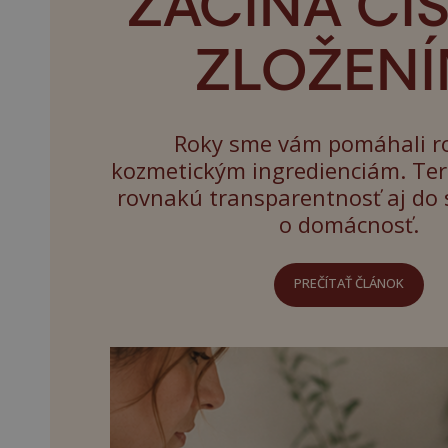
ZAČÍNA ČI
ZLOŽENÍ
Roky sme vám pomáhali r
kozmetickým ingredienciám. Te
rovnakú transparentnosť aj do s
o domácnosť.
PREČÍTAŤ ČLÁNOK