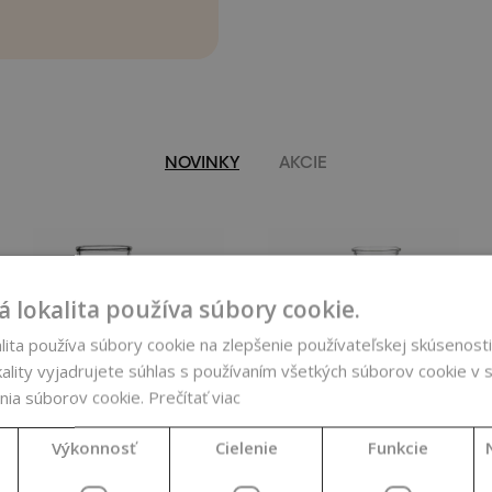
NOVINKY
AKCIE
 lokalita používa súbory cookie.
ita používa súbory cookie na zlepšenie používateľskej skúsenosti
ality vyjadrujete súhlas s používaním všetkých súborov cookie v s
nia súborov cookie.
Prečítať viac
Výkonnosť
Cielenie
Funkcie
Čierna rasca
Aktívny vodný
CO2-to extrakt,
extrakt z
BIO, 50 ml
pagaštanu