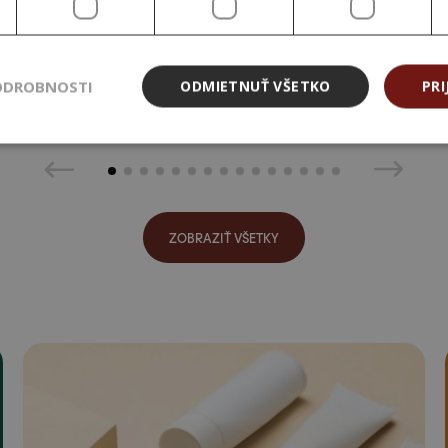
konského BIO,
100 ml
11,99 €
6,19 €
ODROBNOSTI
ODMIETNUŤ VŠETKO
PRI
ZOBRAZIŤ VŠETKY