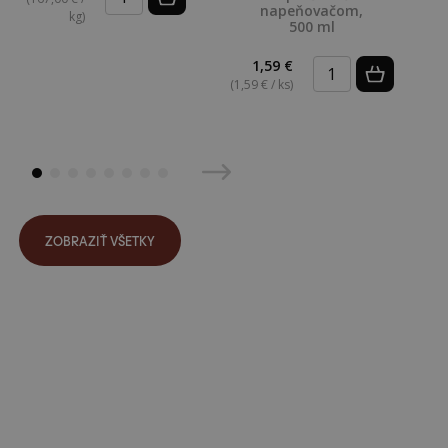
napeňovačom,
kg)
500 ml
1,59 €
(1,59 € / ks)
ZOBRAZIŤ VŠETKY