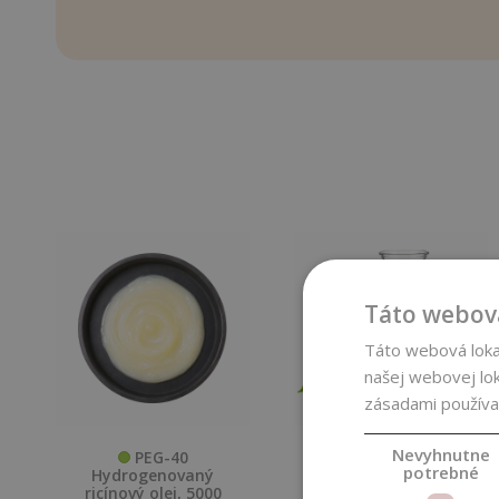
Táto webová
Táto webová lokal
našej webovej lok
zásadami používa
Nevyhnutne
PEG-40
Aktívny vodný
potrebné
Hydrogenovaný
extrakt z
ricínový olej, 5000
pagaštanu