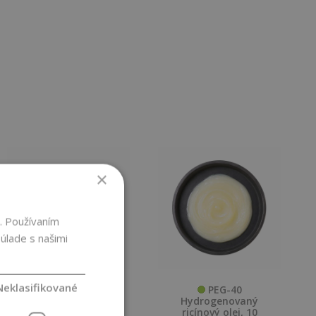
×
. Používaním
úlade s našimi
Neklasifikované
Aktívny vodný
PEG-40
extrakt zo slezu
Hydrogenovaný
BIO, 500 ml
ricínový olej, 10