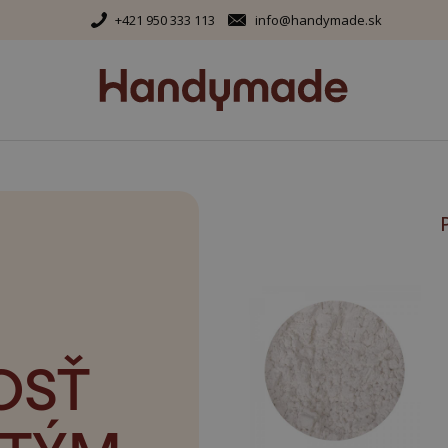
+421 950 333 113
info@handymade.sk
OSŤ