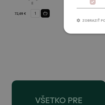
g
konského BIO,
500 ml
72,69 €
24,99 €
ZOBRAZIŤ P
VŠETKO PRE