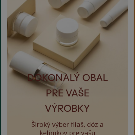
DOKONALÝ OBAL
PRE VAŠE
VÝROBKY
Široký výber fliaš, dóz a
kelímkov pre vašu