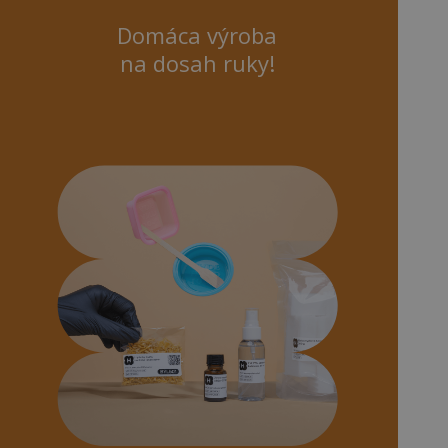
Domáca výroba
na dosah ruky!