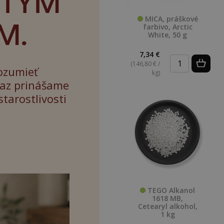
STÝM
M.
MICA, práškové
farbivo, Arctic
White, 50 g
7,34 €
(146,80 € /
ozumieť
kg)
raz prinášame
tarostlivosti
TEGO Alkanol
1618 MB,
Cetearyl alkohol,
1 kg