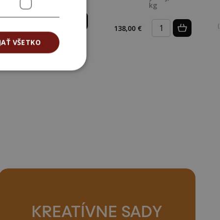
kg
24,99 €
(0,05 € / ks)
(
138,00 €
JAŤ VŠETKO
KREATÍVNE SADY