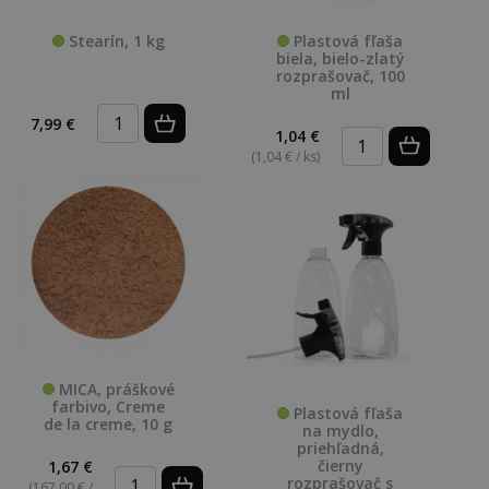
Stearín, 1 kg
Plastová fľaša
biela, bielo-zlatý
rozprašovač, 100
ml
7,99 €
1,04 €
(1,04 € / ks)
MICA, práškové
farbivo, Creme
Plastová fľaša
de la creme, 10 g
na mydlo,
priehľadná,
čierny
1,67 €
rozprašovač s
(167,00 € /