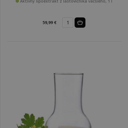
Aktívny lipoextrakt z lastovičníka väčšieho, 1 l
59,99 €