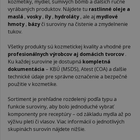
kozmetiky, mydiel, šumivých bômb a ďalších ručne
vyrábaných produktov. Nájdete tu
rastlinné oleje a
maslá
,
vosky
,
íly
,
hydroláty
, ale aj
mydlové
hmoty
,
bázy
či suroviny na čistenie a zmydelnenie
tukov.
Všetky produkty sú kozmetickej kvality a vhodné pre
profesionálnych výrobcov aj domácich tvorcov
.
Ku každej surovine je dostupná
kompletná
dokumentácia
– KBÚ (MSDS), Atest (COA) a ďalšie
technické údaje pre správne označenie a bezpečné
použitie v kozmetike.
Sortiment je prehľadne rozdelený podľa typu a
funkcie suroviny, aby bolo jednoduché vybrať
komponenty pre receptúry – od základu mydla až po
výživu pleti či vlasov. Viac informácií o jednotlivých
skupinách surovín nájdete nižšie.