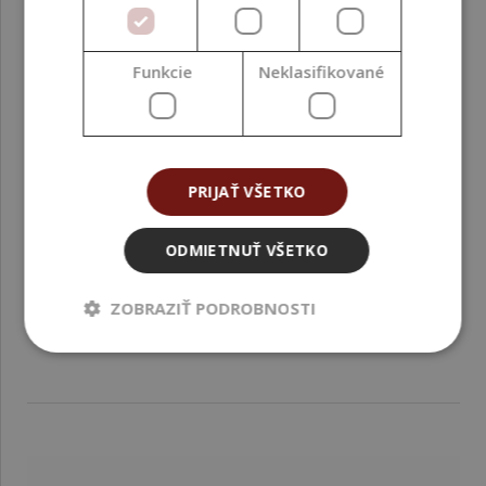
Funkcie
Neklasifikované
PRIJAŤ VŠETKO
Aktívny vodný extrakt z pagaštanu konského BIO, 1
ODMIETNUŤ VŠETKO
l
ZOBRAZIŤ PODROBNOSTI
44,99 €