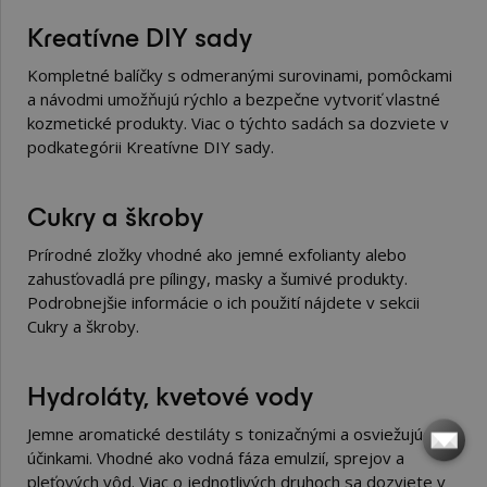
Kreatívne DIY sady
Kompletné balíčky s odmeranými surovinami, pomôckami
a návodmi umožňujú rýchlo a bezpečne vytvoriť vlastné
kozmetické produkty. Viac o týchto sadách sa dozviete v
podkategórii
Kreatívne DIY sady
.
Cukry a škroby
Prírodné zložky vhodné ako jemné exfolianty alebo
zahusťovadlá pre pílingy, masky a šumivé produkty.
Podrobnejšie informácie o ich použití nájdete v sekcii
Cukry a škroby
.
Hydroláty, kvetové vody
Jemne aromatické destiláty s tonizačnými a osviežujúcimi
účinkami. Vhodné ako vodná fáza emulzií, sprejov a
pleťových vôd. Viac o jednotlivých druhoch sa dozviete v