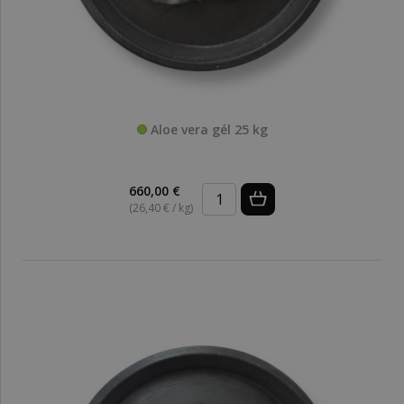
Aloe vera gél 25 kg
660,00 €
(26,40 € / kg)