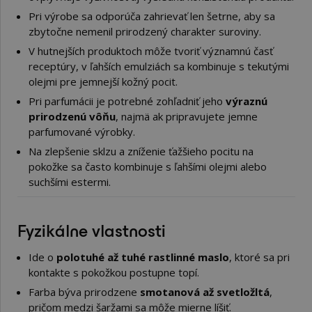
Pri výrobe sa odporúča zahrievať len šetrne, aby sa
zbytočne nemenil prirodzený charakter suroviny.
V hutnejších produktoch môže tvoriť významnú časť
receptúry, v ľahších emulziách sa kombinuje s tekutými
olejmi pre jemnejší kožný pocit.
Pri parfumácii je potrebné zohľadniť jeho
výraznú
prirodzenú vôňu
, najmä ak pripravujete jemne
parfumované výrobky.
Na zlepšenie sklzu a zníženie ťažšieho pocitu na
pokožke sa často kombinuje s ľahšími olejmi alebo
suchšími estermi.
Fyzikálne vlastnosti
Ide o
polotuhé až tuhé rastlinné maslo
, ktoré sa pri
kontakte s pokožkou postupne topí.
Farba býva prirodzene
smotanová až svetložltá
,
pričom medzi šaržami sa môže mierne líšiť.