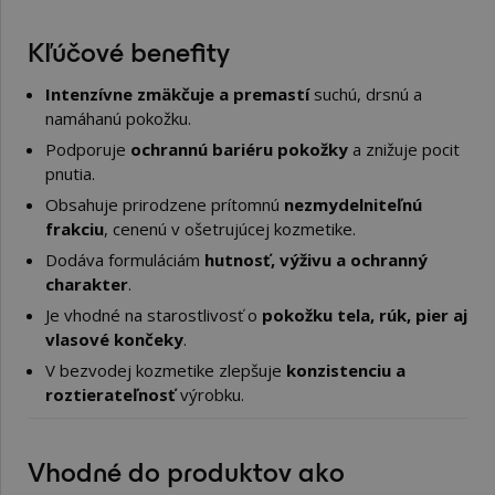
Kľúčové benefity
Intenzívne zmäkčuje a premastí
suchú, drsnú a
namáhanú pokožku.
Podporuje
ochrannú bariéru pokožky
a znižuje pocit
pnutia.
Obsahuje prirodzene prítomnú
nezmydelniteľnú
frakciu
, cenenú v ošetrujúcej kozmetike.
Dodáva formuláciám
hutnosť, výživu a ochranný
charakter
.
Je vhodné na starostlivosť o
pokožku tela, rúk, pier aj
vlasové končeky
.
V bezvodej kozmetike zlepšuje
konzistenciu a
roztierateľnosť
výrobku.
Vhodné do produktov ako