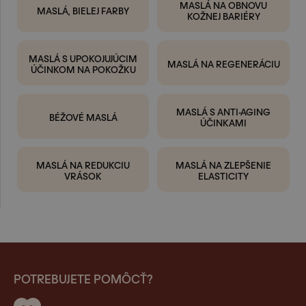
MASLÁ NA OBNOVU
MASLÁ, BIELEJ FARBY
KOŽNEJ BARIÉRY
MASLÁ S UPOKOJUJÚCIM
MASLÁ NA REGENERÁCIU
ÚČINKOM NA POKOŽKU
MASLÁ S ANTI-AGING
BÉŽOVÉ MASLÁ
ÚČINKAMI
MASLÁ NA REDUKCIU
MASLÁ NA ZLEPŠENIE
VRÁSOK
ELASTICITY
POTREBUJETE POMÔCŤ?