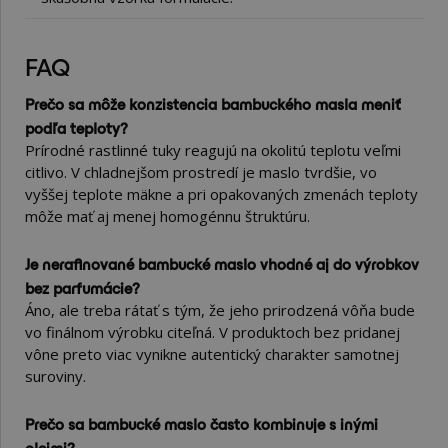
FAQ
Prečo sa môže konzistencia bambuckého masla meniť
podľa teploty?
Prírodné rastlinné tuky reagujú na okolitú teplotu veľmi
citlivo. V chladnejšom prostredí je maslo tvrdšie, vo
vyššej teplote mäkne a pri opakovaných zmenách teploty
môže mať aj menej homogénnu štruktúru.
Je nerafinované bambucké maslo vhodné aj do výrobkov
bez parfumácie?
Áno, ale treba rátať s tým, že jeho prirodzená vôňa bude
vo finálnom výrobku citeľná. V produktoch bez pridanej
vône preto viac vynikne autentický charakter samotnej
suroviny.
Prečo sa bambucké maslo často kombinuje s inými
olejmi?