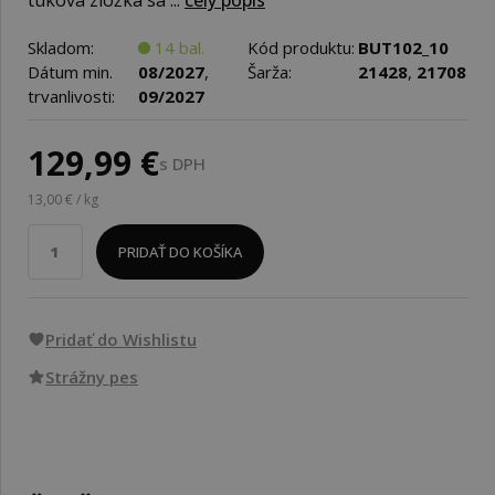
tuková zložka sa ...
celý popis
Skladom:
14 bal.
Kód produktu:
BUT102_10
Dátum min.
08/2027
,
Šarža:
21428
,
21708
trvanlivosti:
09/2027
129,99 €
s DPH
13,00 € / kg
PRIDAŤ DO KOŠÍKA
Pridať do Wishlistu
Strážny pes