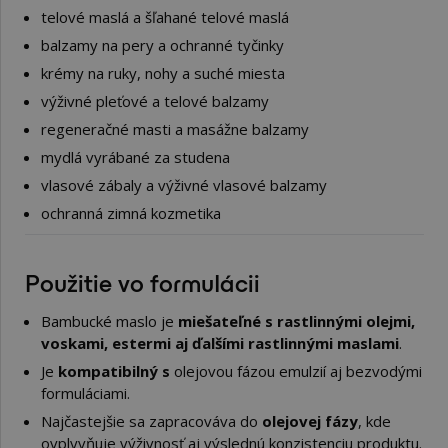
telové maslá a šľahané telové maslá
balzamy na pery a ochranné tyčinky
krémy na ruky, nohy a suché miesta
výživné pleťové a telové balzamy
regeneračné masti a masážne balzamy
mydlá vyrábané za studena
vlasové zábaly a výživné vlasové balzamy
ochranná zimná kozmetika
Použitie vo formulácii
Bambucké maslo je
miešateľné s rastlinnými olejmi,
voskami, estermi aj ďalšími rastlinnými maslami
.
Je
kompatibilný s
olejovou fázou emulzií aj bezvodými
formuláciami.
Najčastejšie sa zapracováva do
olejovej fázy
, kde
ovplyvňuje výživnosť aj výslednú konzistenciu produktu.