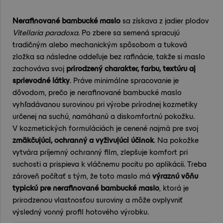
Nerafinované bambucké maslo
sa získava z jadier plodov
Vitellaria paradoxa
. Po zbere sa semená spracujú
tradičným alebo mechanickým spôsobom a tuková
zložka sa následne oddeľuje bez rafinácie, takže si maslo
zachováva svoj
prirodzený charakter, farbu, textúru aj
sprievodné látky
. Práve minimálne spracovanie je
dôvodom, prečo je nerafinované bambucké maslo
vyhľadávanou surovinou pri výrobe prírodnej kozmetiky
určenej na suchú, namáhanú a diskomfortnú pokožku.
V kozmetických formuláciách je cenené najmä pre svoj
zmäkčujúci, ochranný a vyživujúci účinok
. Na pokožke
vytvára príjemný ochranný film, zlepšuje komfort pri
suchosti a prispieva k vláčnemu pocitu po aplikácii. Treba
zároveň počítať s tým, že toto maslo má
výraznú vôňu
typickú pre nerafinované bambucké maslo
, ktorá je
prirodzenou vlastnosťou suroviny a môže ovplyvniť
výsledný vonný profil hotového výrobku.