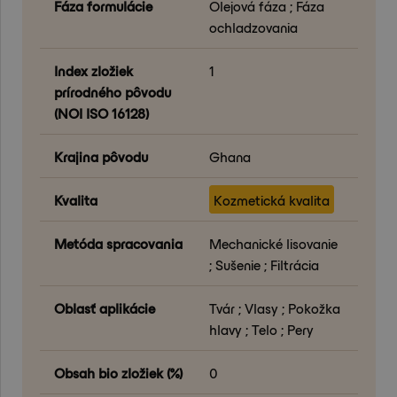
Fáza formulácie
Olejová fáza ; Fáza
ochladzovania
Index zložiek
1
prírodného pôvodu
(NOI ISO 16128)
Krajina pôvodu
Ghana
Kvalita
Kozmetická kvalita
Metóda spracovania
Mechanické lisovanie
; Sušenie ; Filtrácia
Oblasť aplikácie
Tvár ; Vlasy ; Pokožka
hlavy ; Telo ; Pery
Obsah bio zložiek (%)
0