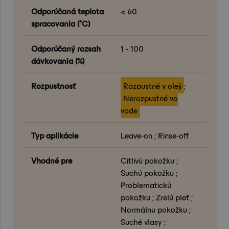
Odporúčaná teplota
< 60
spracovania (°C)
Odporúčaný rozsah
1 - 100
dávkovania (%)
Rozpustnosť
Rozpustné v oleji
;
Nerozpustné vo
vode
Typ aplikácie
Leave-on ; Rinse-off
Vhodné pre
Citlivú pokožku ;
Suchú pokožku ;
Problematickú
pokožku ; Zrelú pleť ;
Normálnu pokožku ;
Suché vlasy ;