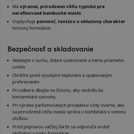
Má
výraznú, prirodzenú vôňu typickú pre
nerafinované bambucké maslo
.
Ovplyvňuje
pevnosť, textúru a okluzívny charakter
hotovej formulácie.
Bezpečnosť a skladovanie
Skladujte v suchu, dobre uzatvorené a mimo priameho
svetla.
Chráňte pred vysokými teplotami a opakovaným
prehrievaním.
Pri odbere dbajte na čistotu, aby nedošlo ku
kontaminácii suroviny.
Pri výrobe parfumovaných produktov vždy overte, ako
sa prirodzená vôňa masla správa v kombinácii s vonnou
zložkou.
Pred prípravou väčšej šarže sa odporúča urobiť
skúšobnú vzorku formulácie.