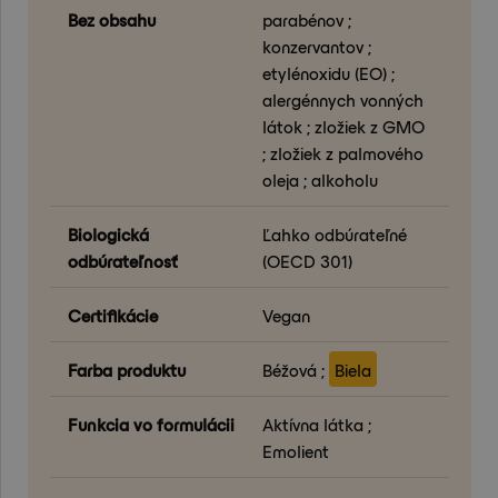
Bez obsahu
parabénov ;
konzervantov ;
etylénoxidu (EO) ;
alergénnych vonných
látok ; zložiek z GMO
; zložiek z palmového
oleja ; alkoholu
Biologická
Ľahko odbúrateľné
odbúrateľnosť
(OECD 301)
Certifikácie
Vegan
Farba produktu
Béžová ;
Biela
Funkcia vo formulácii
Aktívna látka ;
Emolient