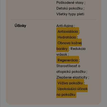
Poškodené vlasy ;
Detskú pokožku ;
Všetky typy pleti
Účinky
Anti-Aging ;
Antioxidácia
;
Hydratácia
;
Obnova kožnej
bariéry
; Redukcia
vrások ;
Regenerácia
;
Starostlivosť o
atopickú pokožku ;
Zlepšenie elasticity ;
Výživa pokožky
;
Upokojujúci účinok
na pokožku