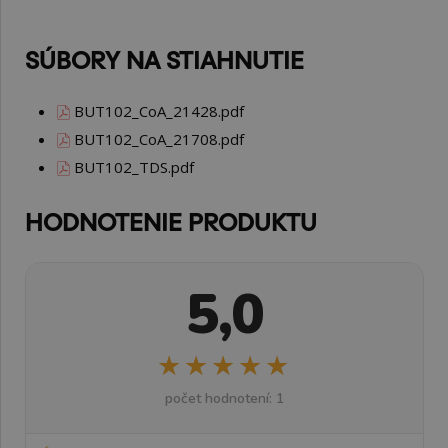
SÚBORY NA STIAHNUTIE
BUT102_CoA_21428.pdf
BUT102_CoA_21708.pdf
BUT102_TDS.pdf
HODNOTENIE PRODUKTU
5,0
★★★★★
★★★★★
počet hodnotení: 1