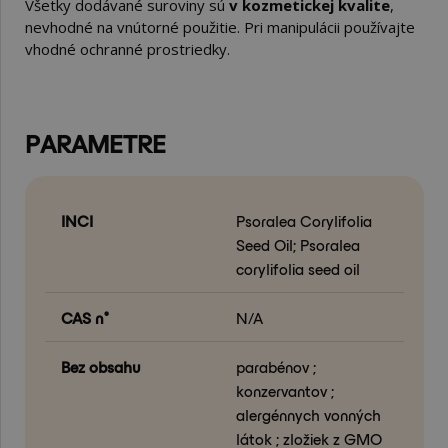
Všetky dodávané suroviny sú
v kozmetickej kvalite
,
nevhodné na vnútorné použitie. Pri manipulácii používajte
vhodné ochranné prostriedky.
PARAMETRE
INCI
Psoralea Corylifolia
Seed Oil; Psoralea
corylifolia seed oil
CAS n°
N/A
Bez obsahu
parabénov ;
konzervantov ;
alergénnych vonných
látok ; zložiek z GMO