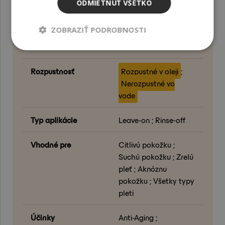
ODMIETNUŤ VŠETKO
spracovania (°C)
ZOBRAZIŤ PODROBNOSTI
Odporúčaný rozsah
1 - 100
dávkovania (%)
Rozpustnosť
Rozpustné v oleji
;
Nerozpustné vo
vode
Typ aplikácie
Leave-on ; Rinse-off
Vhodné pre
Citlivú pokožku ;
Suchú pokožku ; Zrelú
pleť ; Aknóznu
pokožku ; Všetky typy
pleti
Účinky
Anti-Aging ;