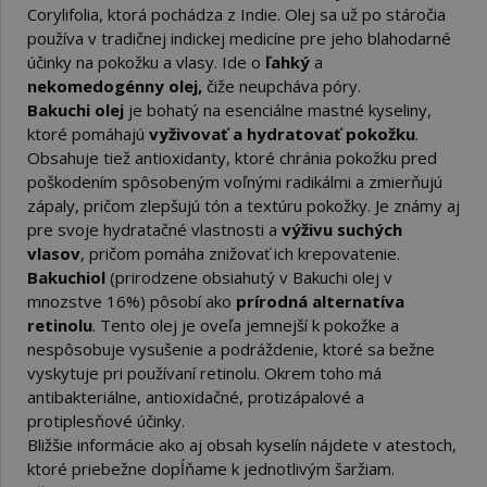
Corylifolia, ktorá pochádza z Indie. Olej sa už po stáročia
používa v tradičnej indickej medicíne pre jeho blahodarné
účinky na pokožku a vlasy. Ide o
ľahký
a
nekomedogénny olej,
čiže neupcháva póry.
Bakuchi olej
je bohatý na esenciálne mastné kyseliny,
ktoré pomáhajú
vyživovať a hydratovať pokožku
.
Obsahuje tiež antioxidanty, ktoré chránia pokožku pred
poškodením spôsobeným voľnými radikálmi a zmierňujú
zápaly, pričom zlepšujú tón a textúru pokožky. Je známy aj
pre svoje hydratačné vlastnosti a
výživu suchých
vlasov
, pričom pomáha znižovať ich krepovatenie.
Bakuchiol
(prirodzene obsiahutý v Bakuchi olej v
mnozstve 16%) pôsobí ako
prírodná alternatíva
retinolu
. Tento olej je oveľa jemnejší k pokožke a
nespôsobuje vysušenie a podráždenie, ktoré sa bežne
vyskytuje pri používaní retinolu. Okrem toho má
antibakteriálne, antioxidačné, protizápalové a
protiplesňové účinky.
Bližšie informácie ako aj obsah kyselín nájdete v atestoch,
ktoré priebežne dopĺňame k jednotlivým šaržiam.