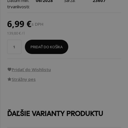
Dátum min.
06/2028
Šarža:
23607
trvanlivosti:
6,99 €
s DPH
139,80 € / l
PRIDAŤ DO KOŠÍKA
Pridať do Wishlistu
Strážny pes
ĎAĽŠIE VARIANTY PRODUKTU