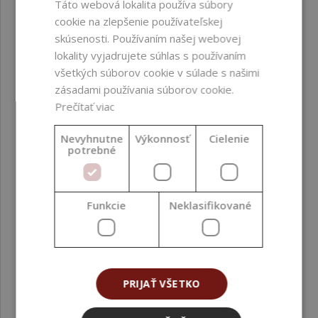
prírodného pôvodu
Táto webová lokalita používa súbory
(NOI ISO 16128)
cookie na zlepšenie používateľskej
skúsenosti. Používaním našej webovej
Krajina pôvodu
India
lokality vyjadrujete súhlas s používaním
všetkých súborov cookie v súlade s našimi
Kvalita
Kozmetická kvalita
zásadami používania súborov cookie.
Prečítať viac
Metóda spracovania
Lisovanie za studena
Nevyhnutne
Výkonnosť
Cielenie
potrebné
Oblasť aplikácie
Tvár ; Vlasy ; Pokožka
hlavy ; Telo
Funkcie
Neklasifikované
Obsah bio zložiek (%)
0
Obsah
100
obnoviteľného uhlíka
(RCC) (%)
PRIJAŤ VŠETKO
Odporúčaná teplota
< 40