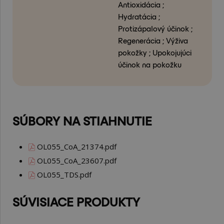
Antioxidácia ;
Hydratácia ;
Protizápalový účinok ;
Regenerácia ; Výživa
pokožky ; Upokojujúci
účinok na pokožku
SÚBORY NA STIAHNUTIE
OL055_CoA_21374.pdf
OL055_CoA_23607.pdf
OL055_TDS.pdf
SÚVISIACE PRODUKTY