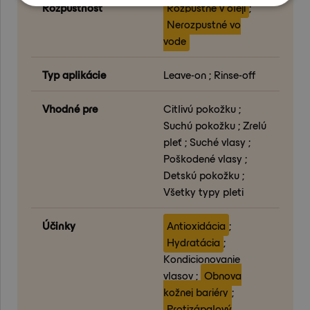
Rozpustnosť
Rozpustné v oleji
;
Nerozpustné vo
vode
Typ aplikácie
Leave-on ; Rinse-off
Vhodné pre
Citlivú pokožku ;
Suchú pokožku ; Zrelú
pleť ; Suché vlasy ;
Poškodené vlasy ;
Detskú pokožku ;
Všetky typy pleti
Účinky
Antioxidácia
;
Hydratácia
;
Kondicionovanie
vlasov ;
Obnova
kožnej bariéry
;
Protizápalový