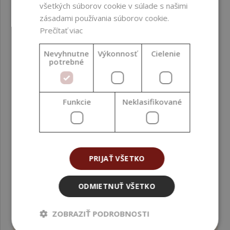
všetkých súborov cookie v súlade s našimi
Krajina pôvodu
Španielsko
zásadami používania súborov cookie.
Prečítať viac
Kvalita
Kozmetická kvalita
Nevyhnutne
Výkonnosť
Cielenie
Metóda spracovania
Miešanie ; Macerácia
potrebné
Oblasť aplikácie
Tvár ; Vlasy ; Pokožka
hlavy ; Telo ; Ruky
Funkcie
Neklasifikované
Obsah bio zložiek (%)
0 %
Obsah
100 %
PRIJAŤ VŠETKO
obnoviteľného uhlíka
(RCC) (%)
ODMIETNUŤ VŠETKO
Odporúčaná teplota
< 40
spracovania (°C)
ZOBRAZIŤ PODROBNOSTI