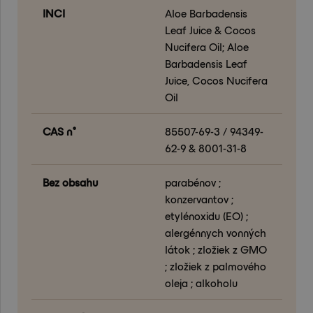
INCI
Aloe Barbadensis
Leaf Juice & Cocos
Nucifera Oil; Aloe
Barbadensis Leaf
Juice, Cocos Nucifera
Oil
CAS n°
85507-69-3 / 94349-
62-9 & 8001-31-8
Bez obsahu
parabénov ;
konzervantov ;
etylénoxidu (EO) ;
alergénnych vonných
látok ; zložiek z GMO
; zložiek z palmového
oleja ; alkoholu