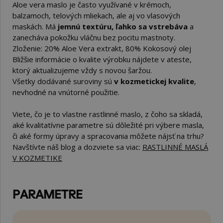
Aloe vera maslo je často využívané v krémoch,
balzamoch, telových mliekach, ale aj vo vlasových
maskách. Má
jemnú textúru, ľahko sa vstrebáva
a
zanecháva pokožku vláčnu bez pocitu mastnoty.
Zloženie: 20% Aloe Vera extrakt, 80% Kokosový olej
Bližšie informácie o kvalite výrobku nájdete v ateste,
ktorý aktualizujeme vždy s novou šaržou.
Všetky dodávané suroviny sú
v kozmetickej kvalite
,
nevhodné na vnútorné použitie.
Viete, čo je to vlastne rastlinné maslo, z čoho sa skladá,
aké kvalitatívne parametre sú dôležité pri výbere masla,
či aké formy úpravy a spracovania môžete nájsť na trhu?
Navštívte náš blog a dozviete sa viac:
RASTLINNÉ MASLÁ
V KOZMETIKE
PARAMETRE