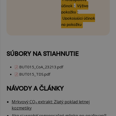
účinok
;
Výživa
pokožky
;
Upokojujúci účinok
na pokožku
SÚBORY NA STIAHNUTIE
BUT015_CoA_23213.pdf
BUT015_TDS.pdf
NÁVODY A ČLÁNKY
Mrkvový CO₂ extrakt: Zlatý poklad letnej
kozmetiky
Ako si vyrobiť regeneračné mlieko po opaľovaní?