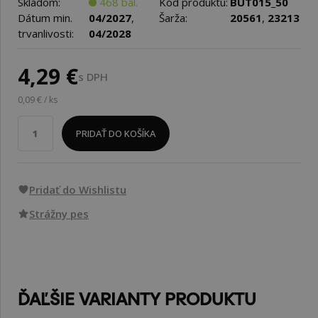
Skladom:
468 bal.
Kód produktu:
BUT015_50
Dátum min.
04/2027
,
Šarža:
20561
,
23213
trvanlivosti:
04/2028
4,29 €
s DPH
0,09 € / ks
PRIDAŤ DO KOŠÍKA
Pridať do Wishlistu
Strážny pes
ĎAĽŠIE VARIANTY PRODUKTU