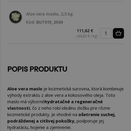
Aloe vera maslo, 2,5 kg
Kód:
BUT015_2500
111,62 €
(44,65 € / kg)
POPIS PRODUKTU
Aloe vera maslo
je kozmetická surovina, ktorá kombinuje
výhody extraktu z aloe vera a kokosového oleja. Toto
maslo má výborné
hydratačné a regeneračné
vlastnosti
, čo z neho robí ideálnu zložku pre rôzne
kozmetické produkty. Je vhodné na
ošetrenie suchej,
podráždenej a citlivej pokožky,
podporuje jej
hydratáciu, hojenie a zjemnenie.