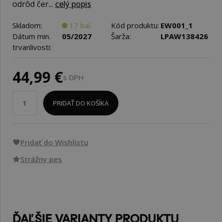
odrôd čer...
celý popis
Skladom:
17 bal.
Kód produktu:
EW001_1
Dátum min.
05/2027
Šarža:
LPAW138426
trvanlivosti:
44,99 €
s DPH
PRIDAŤ DO KOŠÍKA
Pridať do Wishlistu
Strážny pes
ĎAĽŠIE VARIANTY PRODUKTU