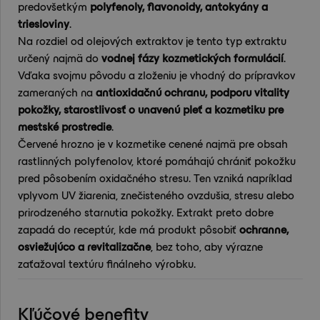
predovšetkým
polyfenoly, flavonoidy, antokyány a
triesloviny
.
Na rozdiel od olejových extraktov je tento typ extraktu
určený najmä do
vodnej fázy kozmetických formulácií
.
Vďaka svojmu pôvodu a zloženiu je vhodný do prípravkov
zameraných na
antioxidačnú ochranu, podporu vitality
pokožky, starostlivosť o unavenú pleť a kozmetiku pre
mestské prostredie
.
Červené hrozno je v kozmetike cenené najmä pre obsah
rastlinných polyfenolov, ktoré pomáhajú chrániť pokožku
pred pôsobením oxidačného stresu. Ten vzniká napríklad
vplyvom UV žiarenia, znečisteného ovzdušia, stresu alebo
prirodzeného starnutia pokožky. Extrakt preto dobre
zapadá do receptúr, kde má produkt pôsobiť
ochranne,
osviežujúco a revitalizačne
, bez toho, aby výrazne
zaťažoval textúru finálneho výrobku.
Kľúčové benefity