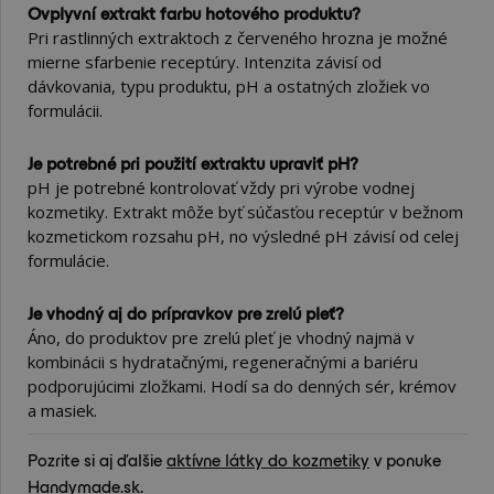
Ovplyvní extrakt farbu hotového produktu?
Pri rastlinných extraktoch z červeného hrozna je možné
mierne sfarbenie receptúry. Intenzita závisí od
dávkovania, typu produktu, pH a ostatných zložiek vo
formulácii.
Je potrebné pri použití extraktu upraviť pH?
pH je potrebné kontrolovať vždy pri výrobe vodnej
kozmetiky. Extrakt môže byť súčasťou receptúr v bežnom
kozmetickom rozsahu pH, no výsledné pH závisí od celej
formulácie.
Je vhodný aj do prípravkov pre zrelú pleť?
Áno, do produktov pre zrelú pleť je vhodný najmä v
kombinácii s hydratačnými, regeneračnými a bariéru
podporujúcimi zložkami. Hodí sa do denných sér, krémov
a masiek.
Pozrite si aj ďalšie
aktívne látky do kozmetiky
v ponuke
Handymade.sk.