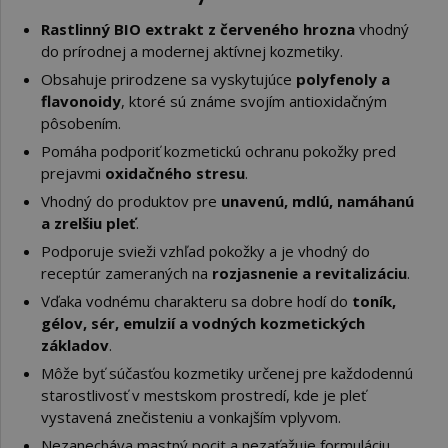
Rastlinný BIO extrakt z červeného hrozna
vhodný
do prírodnej a modernej aktívnej kozmetiky.
Obsahuje prirodzene sa vyskytujúce
polyfenoly a
flavonoidy
, ktoré sú známe svojím antioxidačným
pôsobením.
Pomáha podporiť kozmetickú ochranu pokožky pred
prejavmi
oxidačného stresu
.
Vhodný do produktov pre
unavenú, mdlú, namáhanú
a zrelšiu pleť
.
Podporuje svieži vzhľad pokožky a je vhodný do
receptúr zameraných na
rozjasnenie a revitalizáciu
.
Vďaka vodnému charakteru sa dobre hodí do
toník,
gélov, sér, emulzií a vodných kozmetických
základov
.
Môže byť súčasťou kozmetiky určenej pre každodennú
starostlivosť v mestskom prostredí, kde je pleť
vystavená znečisteniu a vonkajším vplyvom.
Nezanecháva mastný pocit a nezaťažuje formuláciu