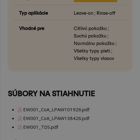
Typ aplikácie
Leave-on ; Rinse-off
Vhodné pre
Citlivú pokožku ;
Suchú pokožku ;
Normálnu pokožku ;
Všetky typy pleti ;
Všetky typy vlasov
SÚBORY NA STIAHNUTIE
EW001_CoA_LPAW101926.pdf
EW001_CoA_LPAW138426.pdf
EW001_TDS.pdf