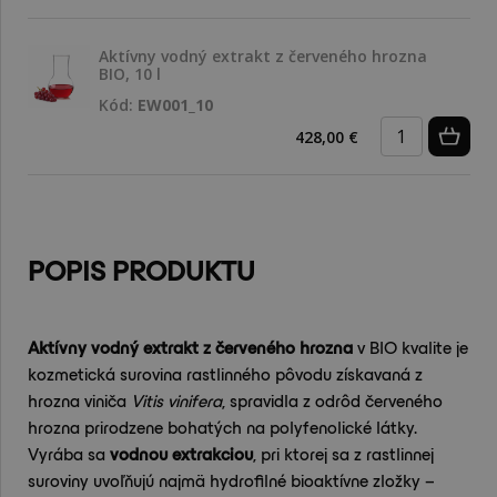
Aktívny vodný extrakt z červeného hrozna
BIO, 10 l
Kód:
EW001_10
428,00 €
POPIS PRODUKTU
Aktívny vodný extrakt z červeného hrozna
v BIO kvalite je
kozmetická surovina rastlinného pôvodu získavaná z
hrozna viniča
Vitis vinifera
, spravidla z odrôd červeného
hrozna prirodzene bohatých na polyfenolické látky.
Vyrába sa
vodnou extrakciou
, pri ktorej sa z rastlinnej
suroviny uvoľňujú najmä hydrofilné bioaktívne zložky –