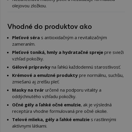
olejovou zložkou.
Vhodné do produktov ako
Pleťové séra
s antioxidačným a revitalizačným
zameraním.
Pleťové toniká, hmly a hydratačné spreje
pre svieži
vzhľad pokožky.
Gélové prípravky
na ľahkú každodennú starostlivosť.
Krémové a emulzné produkty
pre normálnu, suchšiu,
zmiešanú aj zrelšiu pleť.
Masky na tvár
určené na podporu vitality a
oddýchnutého vzhľadu pokožky.
Očné gély a ľahké očné emulzie
, ak je výsledná
receptúra vhodne formulovaná pre očné okolie.
Telové mlieka, gély a ľahké emulzie
s rastlinnými
aktívnymi látkami.