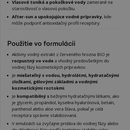
Vlasové toniká a pokožkové vody
zamerané na
starostlivosť o vlasovú pokožku.
After-sun a upokojujúce vodné prípravky
, kde
môže podporiť antioxidačný profil receptúry.
Použitie vo formulácii
Aktívny vodný extrakt z červeného hrozna BIO je
rozpustný vo vode
a vhodný predovšetkým do
vodnej fázy kozmetických prípravkov.
Je
miešateľný s vodou, hydrolátmi, hydratačnými
zložkami, gélovými základmi a vodnými
kozmetickými roztokmi
.
Je
kompatibilný s
bežnými hydratačnými látkami, ako
je glycerín, propándiol, kyselina hyalurónová, betaín,
panthenol alebo aloe vera šťava, pokiaľ je celá
receptúra správne stabilizovaná.
V emulziách sa zvyčajne pridáva do vodnej fázy alebo
do chladnúcej fázy podľa teplotnej stability celej