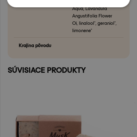
Butterate, Glycerine,
Aqua, Lavandula
Angustifolia Flower
Oi, linalool*, geraniol*,
limonene*
Krajina pôvodu
SÚVISIACE PRODUKTY