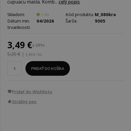
cupuacu masla. Komb...
celý popis
Skladom:
1 ks
Kód produktu:
M_080kra
Dátum min.
04/2026
Šarža:
9305
trvanlivosti:
3,49 €
s DPH
5,25 €
|
3,49 € / ks
PRIDAŤ DO KOŠÍKA
Pridať do Wishlistu
Strážny pes