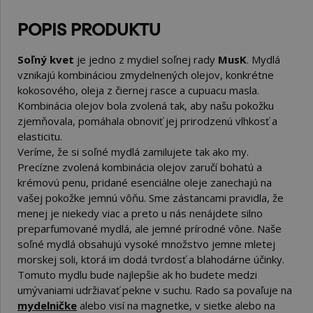
POPIS PRODUKTU
Soľný kvet
je jedno z mydiel soľnej rady
MusK
. Mydlá
vznikajú kombináciou zmydelnených olejov, konkrétne
kokosového, oleja z čiernej rasce a cupuacu masla.
Kombinácia olejov bola zvolená tak, aby našu pokožku
zjemňovala, pomáhala obnoviť jej prirodzenú vlhkosť a
elasticitu.
Veríme, že si soľné mydlá zamilujete tak ako my.
Precízne zvolená kombinácia olejov zaručí bohatú a
krémovú penu, pridané esenciálne oleje zanechajú na
vašej pokožke jemnú vôňu. Sme zástancami pravidla, že
menej je niekedy viac a preto u nás nenájdete silno
preparfumované mydlá, ale jemné prírodné vône. Naše
soľné mydlá obsahujú vysoké množstvo jemne mletej
morskej soli, ktorá im dodá tvrdosť a blahodárne účinky.
Tomuto mydlu bude najlepšie ak ho budete medzi
umývaniami udržiavať pekne v suchu. Rado sa povaľuje na
mydelničke
alebo visí na magnetke, v sieťke alebo na