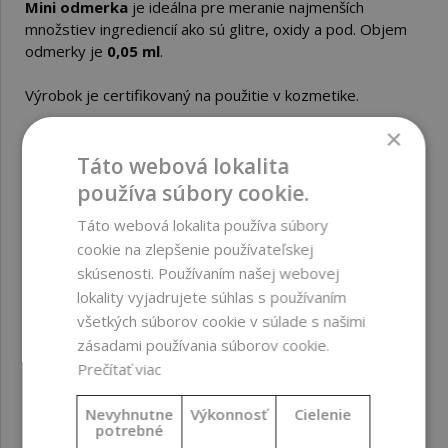
Mini odmerka
je ideálna pre meranie najmenších
množstiev ingrediencií ako sú glitre, oxidy a pod. Objem
odmerky je
0,05 ml
.
Výrobok je certifikovaný na použitie v kozmetike.
×
Celková dĺžka odmerky je 6,5cm.
Táto webová lokalita
používa súbory cookie.
PARAMETRE
Táto webová lokalita používa súbory
cookie na zlepšenie používateľskej
skúsenosti. Používaním našej webovej
Krajina pôvodu
lokality vyjadrujete súhlas s používaním
všetkých súborov cookie v súlade s našimi
zásadami používania súborov cookie.
SÚVISIACE PRODUKTY
Prečítať viac
Nevyhnutne
Výkonnosť
Cielenie
potrebné