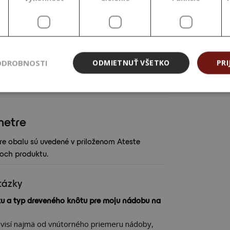
i viečkami či ochrannými krytmi podľa
a. Nádoby na sviečky sú kompatibilné s
odľa zvolených parametrov. Kombinácie obalov
vorené priamo na Handymade, sú
otestované a
ých kombináciách odporúčame vždy vykonať
ODROBNOSTI
ODMIETNUŤ VŠETKO
PRI
(tesnenie, správanie obalu pri zohrievaní
oužitou parfumáciou).
metre
e obalu sú uvedené v priloženom Ateste
roch produktu.
tázky
žku a typ dreveného knôtu pre moju nádobu na
visí najmä od vnútorného priemeru nádoby,