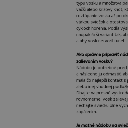
typu vosku a množstva par
väčší alebo krížový knot,
roztápanie vosku až po o
várkou sviečok a otestovať
cykloch horenia. Podľa výsl
naopak širší variant tak, ab
a aby vosk netvoril tunel.
Ako správne pripraviť nád
zalievaním vosku?
Nádobu je potrebné pred p
a následne ju odmastiť, ab
mala čo najlepší kontakt 
alebo inej vhodnej podložk
Dbajte na presné vystrede
rovnomerne. Vosk zalievaj
nechajte sviečku plne vych
zapálením.
Je možné nádobu na svieč