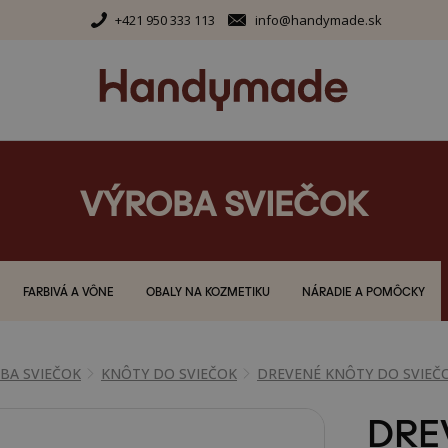
+421 950 333 113
info@handymade.sk
VÝROBA SVIEČOK
FARBIVÁ A VÔNE
OBALY NA KOZMETIKU
NÁRADIE A POMÔCKY
BA SVIEČOK
KNÔTY DO SVIEČOK
DREVENÉ KNÔTY DO SVIEČ
DRE