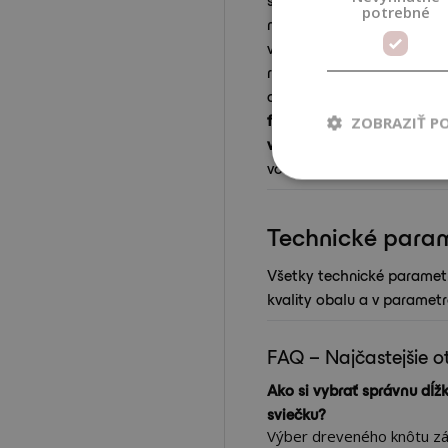
potrebné
môžete uzatvárať vhodným
vlastného konceptu baleni
rôznymi typmi uzáverov p
a uzáverov, ktoré sú vyt
funkčné
. Avšak pri všetk
ZOBRAZIŤ P
vlastný test kompatibility
voskom a pri kontakte s p
Technické para
Všetky technické parametr
kvality obalu a v paramet
FAQ – Najčastejšie o
Ako si vybrať správnu dĺ
sviečku?
Výber dreveného knôtu zá