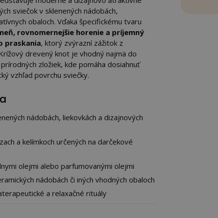
edstavuje moderné a dizajnovo atraktívne
ných sviečok v sklenených nádobách,
atívnych obaloch. Vďaka špecifickému tvaru
ameň, rovnomernejšie horenie a príjemný
o praskania
, ktorý zvýrazní zážitok z
. Krížový drevený knot je vhodný najmä do
prírodných zložiek, kde pomáha dosiahnuť
cký vzhľad povrchu sviečky.
ia
lenených nádobách, liekovkách a dizajnových
ózach a kelímkoch určených na darčekové
lnymi olejmi alebo parfumovanými olejmi
eramických nádobách či iných vhodných obaloch
terapeutické a relaxačné rituály