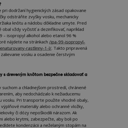
?
 pri dodržaní hygienických zásad opakovane
ečky odstráňte zvyšky vosku, mechanicky
držiaka knôtu a nádobu dôkladne umyte. Pred
obal vždy vyčistiť a dezinfikovať, napríklad
– isopropyl alkohol alebo etanol 96 %
toré nájdete na stránkach
/ipa-99-isopropyl-
enaturovany-rastlinny-1-l/
. Takto pripravená
 zalievanie vosku a osadenie čerstvým
y s dreveným knôtom bezpečne skladovať a
v suchom a chladnejšom prostredí, chránené
arením, aby nedochádzalo k nežiaducemu
u vosku. Pri transporte použite vhodné obaly,
, výplňové materiály alebo ochranné vložky,
 liekovky či dózy nepoškodili nárazom. Ak
mi alebo krytmi, zabezpečte, aby boli po
redídete kondenzácii a neželaným stopám na