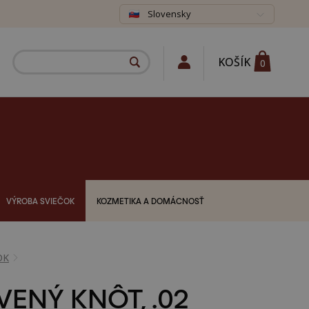
Slovensky
KOŠÍK
0
VÝROBA SVIEČOK
KOZMETIKA A DOMÁCNOSŤ
OK
VENÝ KNÔT, .02