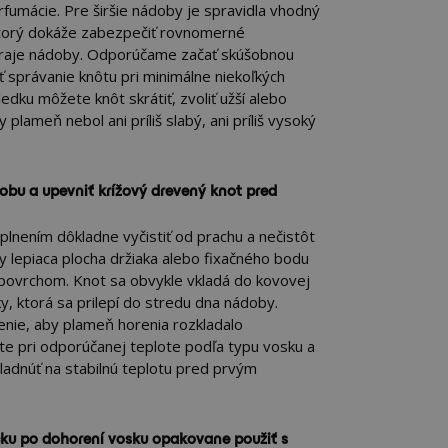
fumácie. Pre širšie nádoby je spravidla vhodný
 ktorý dokáže zabezpečiť rovnomerné
kraje nádoby. Odporúčame začať skúšobnou
 správanie knôtu pri minimálne niekoľkých
edku môžete knôt skrátiť, zvoliť užší alebo
y plameň nebol ani príliš slabý, ani príliš vysoký
obu a upevniť krížový drevený knot pred
lnením dôkladne vyčistiť od prachu a nečistôt
y lepiaca plocha držiaka alebo fixačného bodu
s povrchom. Knot sa obvykle vkladá do kovovej
y, ktorá sa prilepí do stredu dna nádoby.
nie, aby plameň horenia rozkladalo
te pri odporúčanej teplote podľa typu vosku a
ladnúť na stabilnú teplotu pred prvým
ku po dohorení vosku opakovane použiť s