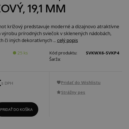
OVÝ, 19,1 MM
ot krížový predstavuje moderné a dizajnovo atraktívne
a výrobu prírodných sviečok v sklenených nádobách,
 či iných dekoratívnych ...
celý popis
25 ks
Kód produktu:
SVKWX6-SVKP4
Šarža:
€
Pridať do Wishlistu
s DPH
Strážny pes
PRIDAŤ DO KOŠÍKA