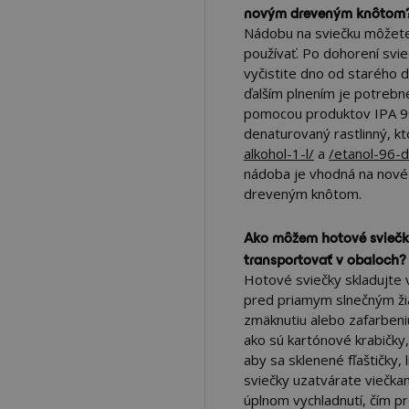
novým dreveným knôtom
Nádobu na sviečku môžete
používať. Po dohorení svi
vyčistite dno od starého 
ďalším plnením je potrebné 
pomocou produktov IPA 99 
denaturovaný rastlinný, k
alkohol-1-l/
a
/etanol-96-d
nádoba je vhodná na nové
dreveným knôtom.
Ako môžem hotové sviečk
transportovať v obaloch?
Hotové sviečky skladujte 
pred priamym slnečným ži
zmäknutiu alebo zafarbeni
ako sú kartónové krabičky
aby sa sklenené fľaštičky,
sviečky uzatvárate viečka
úplnom vychladnutí, čím p