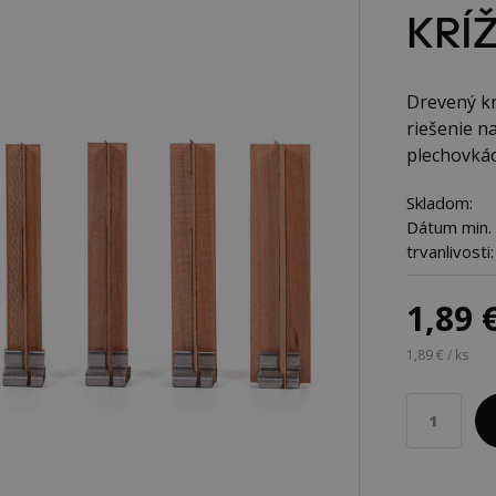
KRÍŽ
Drevený kn
riešenie n
plechovkách
Skladom:
Dátum min.
trvanlivosti:
1,89 
1,89 € / ks