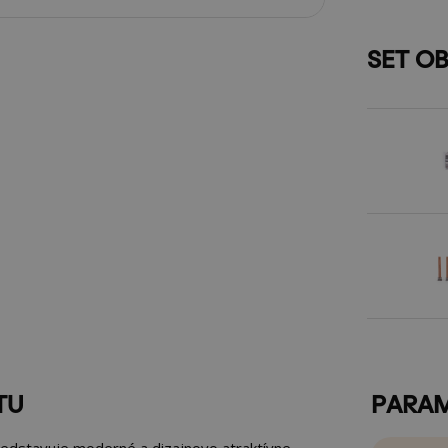
SET O
TU
PARA