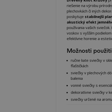
Drevený knot krížový
pr
riešenie na výrobu prírod
plechovkách či iných dekor
poskytuje
stabilnejší pl
akustický efekt jemnéh
používania vašich sviečok
voskov s vyšším podielom 
efektívne horenie a esteti
Možnosti použit
ručne liate sviečky v sk
fľaštičkách
sviečky v plechových d
balenia
vonné sviečky s esenciá
dekoratívne sviečky v k
sviečky určené na aroma