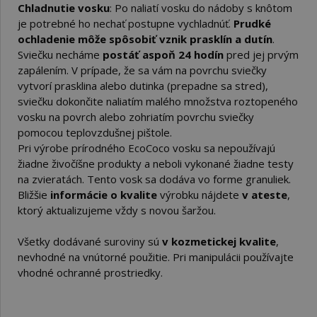
Chladnutie vosku
: Po naliatí vosku do nádoby s knôtom
je potrebné ho nechať postupne vychladnúť.
Prudké
ochladenie môže spôsobiť vznik prasklín a dutín
.
Sviečku necháme
postáť aspoň 24 hodín
pred jej prvým
zapálením. V prípade, že sa vám na povrchu sviečky
vytvorí prasklina alebo dutinka (prepadne sa stred),
sviečku dokončite naliatím malého množstva roztopeného
vosku na povrch alebo zohriatím povrchu sviečky
pomocou teplovzdušnej pištole.
Pri výrobe prírodného EcoCoco vosku sa nepoužívajú
žiadne živočíšne produkty a neboli vykonané žiadne testy
na zvieratách.
Tento vosk sa dodáva vo forme granuliek.
Bližšie
informácie o kvalite
výrobku nájdete
v ateste
,
ktorý aktualizujeme vždy s novou šaržou.
Všetky dodávané suroviny sú
v kozmetickej kvalite
,
nevhodné na vnútorné použitie. Pri manipulácii používajte
vhodné ochranné prostriedky.