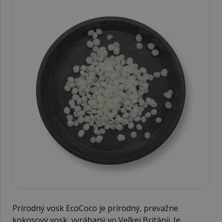
Prírodný vosk EcoCoco je prírodný, prevažne
kokosový vosk, vyrábaný vo Veľkej Británii. Je