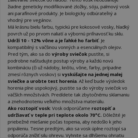
žiadne geneticky modifikované zložky, sóju, palmový vosk
ani parafínové produkty.
Je biologicky odbúrateľný a
vhodný pre vegánov.
Má krásnu bielu farbu, typickú pre kokosové vosky, hladký
povrch už po prvom naliatí a výbornú priľnavosť ku sklu.
Udrží 10 - 12% vône a je ľahké ho farbiť
. Je
kompatibilný s väčšinou vonných a esenciálnych olejov.
Pred tým, ako sa do
výroby sviečok
pustíte, si
podrobne naštudujte postup výroby a každú novú
kombináciu (či už nádoby, knôtu, vône, farby, prípadne
zmesí rôznych voskov) si
vyskúšajte na jednej malej
sviečke a urobte test horenia
. Až keď bude výsledok
horenia plne uspokojivý, pustite sa do výroby sviečok vo
väčších množstvách. Predídete tak zbytočnému sklamaniu
a znehodnoteniu veľkého množstva materiálu.
Ako roztopiť vosk
: Vosk odporúčame
roztopiť a
udržiavať v teple pri teplote okolo 70°C.
Dôležité je
priebežné miešanie počas topenia, aby nedošlo k jeho
pripáleniu. Tesne predtým, ako sa vosk úplne roztopí sa
odporúča znížiť silu ohrevu. Vyhnite sa dlhšiemu ohriatiu