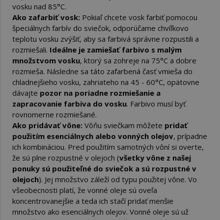
vosku nad 85°C.
Ako zafarbiť vosk:
Pokiaľ chcete vosk farbiť pomocou
špeciálnych farbív do sviečok, odporúčame chvíľkovo
teplotu vosku zvýšiť, aby sa farbivá správne rozpustili a
rozmiešali.
Ideálne je zamiešať farbivo s malým
množstvom vosku
, ktorý sa zohreje na 75°C a dobre
rozmieša. Následne sa táto zafarbená časť vmieša do
chladnejšieho vosku, zahriateho na 45 - 60°C, opätovne
dávajte
pozor na poriadne rozmiešanie a
zapracovanie farbiva do vosku
. Farbivo musí byť
rovnomerne rozmiešané.
Ako pridávať vône:
Vôňu sviečkam môžete
pridať
použitím esenciálnych alebo vonných olejov
, prípadne
ich kombináciou. Pred použitím samotných vôní si overte,
že sú plne rozpustné v olejoch (
všetky vône z našej
ponuky sú použiteľné do sviečok a sú rozpustné v
olejoch
). Jej množstvo záleží od typu použitej vône. Vo
všeobecnosti platí, že vonné oleje sú oveľa
koncentrovanejšie a teda ich stačí pridať menšie
množstvo ako esenciálnych olejov. Vonné oleje sú už