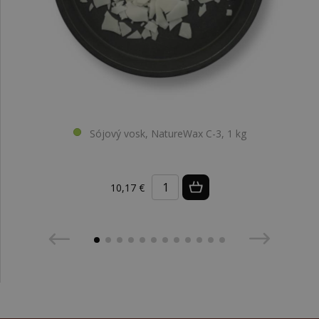
Sójový vosk, NatureWax C-3, 1 kg
10,17 €