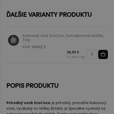
ĎAĽŠIE VARIANTY PRODUKTU
Kokosový vosk EcoCoco, kontajnerové sviečky,
5 kg
Kód:
SV032_5
56,99 €
(11,40 € / kg)
POPIS PRODUKTU
Prírodný vosk EcoCoco
je prírodný, prevažne kokosový
vosk, vyrábaný vo Veľkej Británii. Je špeciálne vyvinutý na
zalievanie sviečok do nádob.
Tento vosk neobsahuje