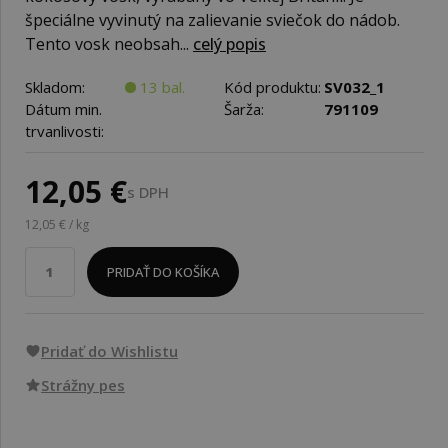
špeciálne vyvinutý na zalievanie sviečok do nádob.
Tento vosk neobsah...
celý popis
Skladom:
13 bal.
Kód produktu:
SV032_1
Dátum min.
Šarža:
791109
trvanlivosti:
12,05 €
s DPH
12,05 € / kg
PRIDAŤ DO KOŠÍKA
Pridať do Wishlistu
Strážny pes