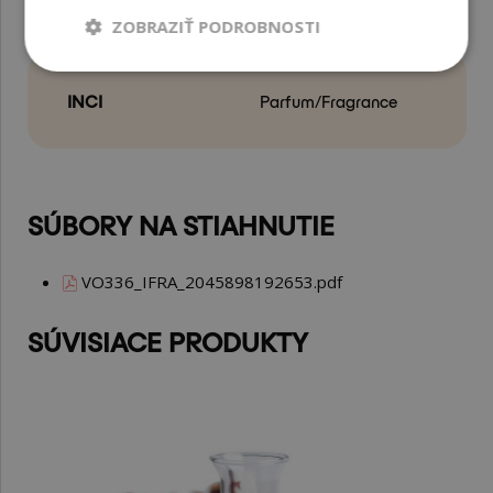
PARAMETRE
ZOBRAZIŤ PODROBNOSTI
INCI
Parfum/Fragrance
SÚBORY NA STIAHNUTIE
VO336_IFRA_2045898192653.pdf
SÚVISIACE PRODUKTY