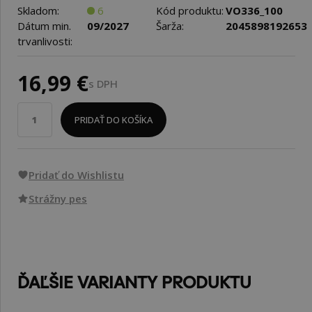
Skladom:
6
Kód produktu:
VO336_100
Dátum min.
09/2027
Šarža:
2045898192653
trvanlivosti:
16,99 €
s DPH
PRIDAŤ DO KOŠÍKA
Pridať do Wishlistu
Strážny pes
ĎAĽŠIE VARIANTY PRODUKTU