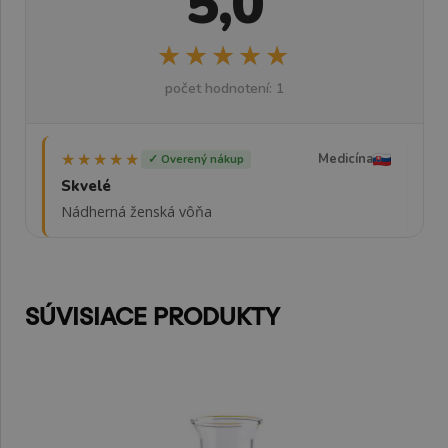
5,0
★★★★★
★★★★★
počet hodnotení: 1
★★★★★
★★★★★
Medicína
✓ Overený nákup
Skvelé
Nádherná ženská vôňa
SÚVISIACE PRODUKTY