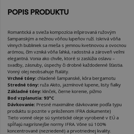
POPIS PRODUKTU
Romantická a svieža kompozícia inšpirovaná ružovým
šampanským a nežnou vôňou lupeňov ruží. Iskrivá vôňa
vínnych bubliniek sa mieša s jemnou kvetinovou a ovocnou
arómou, čím vzniká vôňa ľahká, radostná a zároveň veľmi
elegantná. Vonia ako chvíle, ktoré si zaslúžia oslavu –
svadby, zásnuby, úspechy či drobné každodenné šťastia.
Vonný olej neobsahuje ftaláty.
Vrchné tóny:
chladené šampanské, kôra bergamotu
Stredné tóny:
ruža Akito, jazmínové lupene, listy fialky
Základné tóny:
klinček, čierne korenie, pižmo
Bod vzplanutia: 93°C
Dávkovanie:
Presné maximálne dávkovanie podľa typu
produktu si pozrite v priloženom IFRA dokumente)
Tieto vonné oleje sú syntetické oleje vyrobené v EÚ a
spĺňajú najprísnejšie normy IFRA. Vône sú 100%
koncentrované (nezriedené) a prvotriednej kvality.