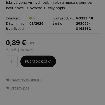
Iskrivá vôňa vínnych bubliniek sa mieša s jemnou
kvetinovou a ovocnou...
celý popis
Skladom:
5
Kód produktu:
VO333_10
Dátum min.
08/2026
Šarža:
203065-
trvanlivosti:
8163982
0,89 €
s DPH
2,19 €
|
89,00 € / l
PRIDAŤ DO KOŠÍKA
Pridať do Wishlistu
Strážny pes