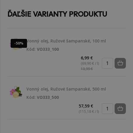
ĎAĽŠIE VARIANTY PRODUKTU
Vonný olej, Ružové šampanské, 100 ml
-50%
Kód:
VO333_100
6,99 €
(69,90 € / l)
13,99 €
Vonný olej, Ružové šampanské, 500 ml
Kód:
VO333_500
57,59 €
(115,18 € / l)