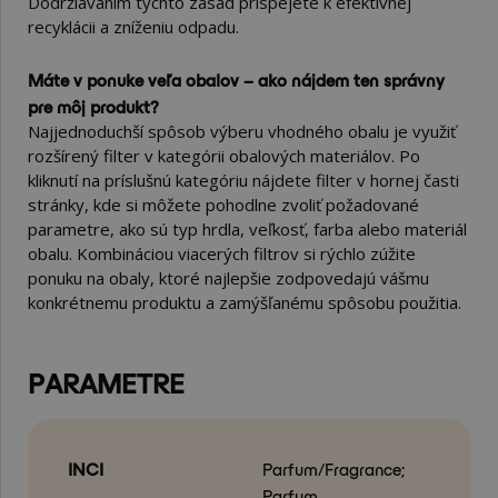
Dodržiavaním týchto zásad prispejete k efektívnej
recyklácii a zníženiu odpadu.
Máte v ponuke veľa obalov – ako nájdem ten správny
pre môj produkt?
Najjednoduchší spôsob výberu vhodného obalu je využiť
rozšírený filter v kategórii obalových materiálov. Po
kliknutí na príslušnú kategóriu nájdete filter v hornej časti
stránky, kde si môžete pohodlne zvoliť požadované
parametre, ako sú typ hrdla, veľkosť, farba alebo materiál
obalu. Kombináciou viacerých filtrov si rýchlo zúžite
ponuku na obaly, ktoré najlepšie zodpovedajú vášmu
konkrétnemu produktu a zamýšľanému spôsobu použitia.
PARAMETRE
INCI
Parfum/Fragrance;
Parfum