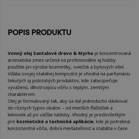
POPIS PRODUKTU
Vonný olej Santalové drevo & Myrha
je koncentrovaná
aromatická zmes určená na profesionálne aj hobby
použitie pri výrobe kozmetiky, sviečok a bytových vôní.
Vďaka svojej stabilnej kompozícii je vhodná na parfumáciu
tekutých aj polotuhých produktov, kde zabezpečuje
vyváženú, dlhotrvajúcu vôňu s teplým, zemitým
charakterom.
Olej je formulovaný tak, aby sa dal jednoducho dávkovať
do rôznych typov obalov – od menších fľaštičiek a
liekoviek až po väčšie nádoby. Vhodný je predovšetkým
pre
kozmetické a technické aplikácie
, kde je potrebná
konzistentná vôňa, dobrá miešateľnosť a stabilita v čase.