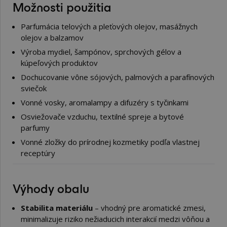
Možnosti použitia
Parfumácia telových a pleťových olejov, masážnych
olejov a balzamov
Výroba mydiel, šampónov, sprchových gélov a
kúpeľových produktov
Dochucovanie vône sójových, palmových a parafínových
sviečok
Vonné vosky, aromalampy a difuzéry s tyčinkami
Osviežovače vzduchu, textilné spreje a bytové
parfumy
Vonné zložky do prírodnej kozmetiky podľa vlastnej
receptúry
Výhody obalu
Stabilita materiálu
– vhodný pre aromatické zmesi,
minimalizuje riziko nežiaducich interakcií medzi vôňou a