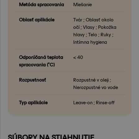
Metóda spracovania
Miešanie
Oblasť aplikácie
Tvár ; Oblasť okolo
očí ; Vlasy ; Pokožka
hlavy ; Telo ; Ruky ;
Intímna hygiena
Odporúčaná teplota
< 40
spracovania (°C)
Rozpustnosť
Rozpustné v oleji ;
Nerozpustné vo vode
Typ aplikácie
Leave-on ; Rinse-off
SÚBORY NA STIAHNUTIE