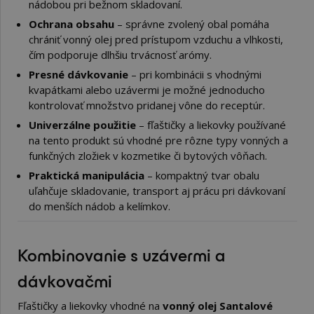
nádobou pri bežnom skladovaní.
Ochrana obsahu
– správne zvolený obal pomáha
chrániť vonný olej pred prístupom vzduchu a vlhkosti,
čím podporuje dlhšiu trvácnosť arómy.
Presné dávkovanie
– pri kombinácii s vhodnými
kvapátkami alebo uzávermi je možné jednoducho
kontrolovať množstvo pridanej vône do receptúr.
Univerzálne použitie
– fľaštičky a liekovky používané
na tento produkt sú vhodné pre rôzne typy vonných a
funkčných zložiek v kozmetike či bytových vôňach.
Praktická manipulácia
– kompaktný tvar obalu
uľahčuje skladovanie, transport aj prácu pri dávkovaní
do menších nádob a kelímkov.
Kombinovanie s uzávermi a
dávkovačmi
Fľaštičky a liekovky vhodné na
vonný olej Santalové