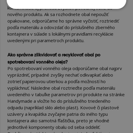
denaturovaným etanolom
. Tým sa zníži riziko mikrobiálnej
kontaminácie aj prenosu zvyškov pôvodnej vône do
nového produktu. Ak sa rozhodnete obal nepoužiť
opakovane, odporúčame ho správne vyčistiť, roztriediť
podľa materiálu a odovzdať do príslušného zberného
kontajnera v súlade s lokálnymi pravidlami recyklácie
uvedenými pri parametroch produktu.
Ako správne zlikvidovať a recyklovať obal po
spotrebovaní vonného oleja?
Po spotrebovaní vonného oleja odporúčame obal najprv
vyprázdniť, prípadné zvyšky nechať odkvapkať alebo
zotrieť papierovou utierkou a podľa možností ho
vypláchnuť. Následne obal roztrieďte podľa materiálu
uvedeného v tabuľke parametrov pri produkte na stránke
Handymade a vložte ho do príslušného triedeného
odpadu (napríklad sklo alebo plast). Kovové či plastové
uzávery a kvapátka zvyčajne patria do iného typu
kontajnera ako samotná fľaštička, preto je vhodné
jednotlivé komponenty obalu od seba oddeliť.