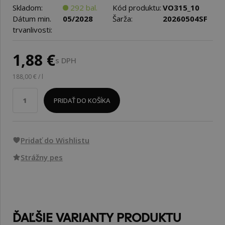
Skladom:
292 bal.
Kód produktu:
VO315_10
Dátum min.
05/2028
Šarža:
20260504SF
trvanlivosti:
1,88 €
s DPH
188,00 € / l
PRIDAŤ DO KOŠÍKA
Pridať do Wishlistu
Strážny pes
ĎAĽŠIE VARIANTY PRODUKTU