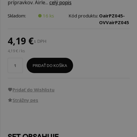
prípravkov. Airle...
celý popis
Skladom:
16 ks
Kód produktu:
OairPZ045-
OVVairPZ045
4,19 €
s DPH
4,19 € / ks
PRIDAŤ DO KOŠÍKA
Pridať do Wishlistu
Strážny pes
SET OBSAHUJE