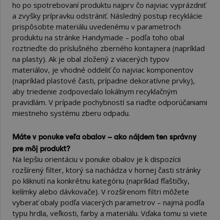
ho po spotrebovaní produktu najprv čo najviac vyprázdniť
a zvyšky prípravku odstrániť. Následný postup recyklácie
prispôsobte materiálu uvedenému v parametroch
produktu na stránke Handymade – podľa toho obal
roztrieďte do príslušného zberného kontajnera (napríklad
na plasty). Ak je obal zložený z viacerých typov
materiálov, je vhodné oddeliť čo najviac komponentov
(napríklad plastové časti, prípadne dekoratívne prvky),
aby triedenie zodpovedalo lokálnym recyklačným
pravidlám. V prípade pochybností sa riaďte odporúčaniami
miestneho systému zberu odpadu.
Máte v ponuke veľa obalov – ako nájdem ten správny
pre môj produkt?
Na lepšiu orientáciu v ponuke obalov je k dispozícii
rozšírený filter, ktorý sa nachádza v hornej časti stránky
po kliknutí na konkrétnu kategóriu (napríklad fľaštičky,
kelímky alebo dávkovače). V rozšírenom filtri môžete
vyberať obaly podľa viacerých parametrov – najmä podľa
typu hrdla, veľkosti, farby a materiálu. Vďaka tomu si viete