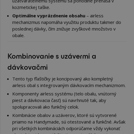
uzatvárateľnému systému sa pohodlne prenáša v
kozmetickej taške.
Optimálne vyprázdnenie obsahu
– airless
mechanizmus napomáha využitiu produktu takmer do
poslednej dávky, čím znižuje zvyškové množstvo v
obale.
Kombinovanie s uzávermi a
dávkovačmi
Tento typ fľaštičky je koncipovaný ako kompletný
airless obal s integrovaným dávkovacím mechanizmom.
Komponenty airless systému (telo obalu, vnútorný
piest a dávkovacia časť) sú navrhnuté tak, aby
spolupracovali ako funkčný celok.
Kombinácie obalov a uzáverov, ktoré sú vytvorené
priamo na Handymade, sú otestované a funkčné. Avšak
pri všetkých kombináciách odporúčame vždy vykonať