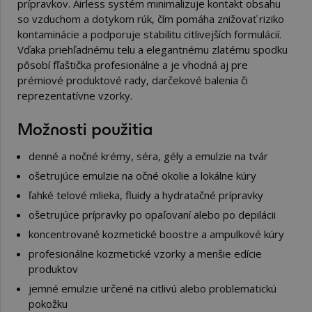
prípravkov. Airless systém minimalizuje kontakt obsahu
so vzduchom a dotykom rúk, čím pomáha znižovať riziko
kontaminácie a podporuje stabilitu citlivejších formulácií.
Vďaka priehľadnému telu a elegantnému zlatému spodku
pôsobí fľaštička profesionálne a je vhodná aj pre
prémiové produktové rady, darčekové balenia či
reprezentatívne vzorky.
Možnosti použitia
denné a nočné krémy, séra, gély a emulzie na tvár
ošetrujúce emulzie na očné okolie a lokálne kúry
ľahké telové mlieka, fluidy a hydratačné prípravky
ošetrujúce prípravky po opaľovaní alebo po depilácii
koncentrované kozmetické boostre a ampulkové kúry
profesionálne kozmetické vzorky a menšie edície
produktov
jemné emulzie určené na citlivú alebo problematickú
pokožku