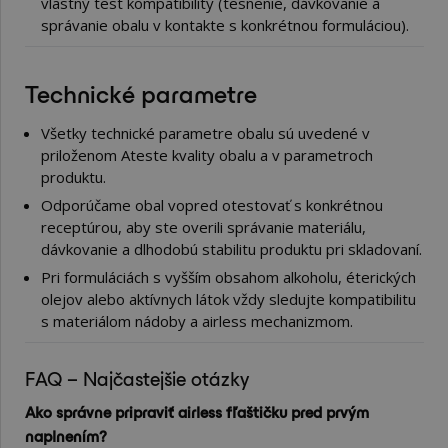
vlastný test kompatibility (tesnenie, dávkovanie a
správanie obalu v kontakte s konkrétnou formuláciou).
Technické parametre
Všetky technické parametre obalu sú uvedené v
priloženom Ateste kvality obalu a v parametroch
produktu.
Odporúčame obal vopred otestovať s konkrétnou
receptúrou, aby ste overili správanie materiálu,
dávkovanie a dlhodobú stabilitu produktu pri skladovaní.
Pri formuláciách s vyšším obsahom alkoholu, éterických
olejov alebo aktívnych látok vždy sledujte kompatibilitu
s materiálom nádoby a airless mechanizmom.
FAQ – Najčastejšie otázky
Ako správne pripraviť airless fľaštičku pred prvým
naplnením?