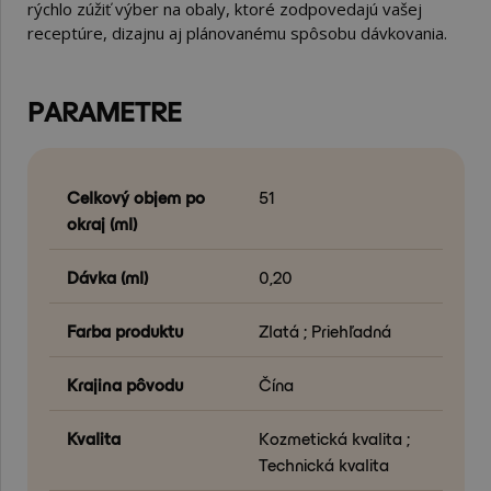
rýchlo zúžiť výber na obaly, ktoré zodpovedajú vašej
receptúre, dizajnu aj plánovanému spôsobu dávkovania.
PARAMETRE
Celkový objem po
51
okraj (ml)
Dávka (ml)
0,20
Farba produktu
Zlatá ; Priehľadná
Krajina pôvodu
Čína
Kvalita
Kozmetická kvalita ;
Technická kvalita