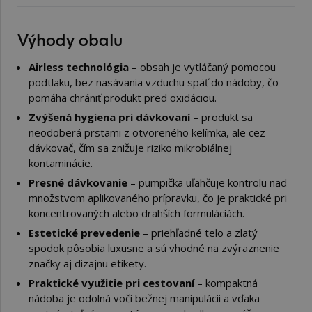
Výhody obalu
Airless technológia
– obsah je vytláčaný pomocou
podtlaku, bez nasávania vzduchu späť do nádoby, čo
pomáha chrániť produkt pred oxidáciou.
Zvýšená hygiena pri dávkovaní
– produkt sa
neodoberá prstami z otvoreného kelímka, ale cez
dávkovač, čím sa znižuje riziko mikrobiálnej
kontaminácie.
Presné dávkovanie
– pumpička uľahčuje kontrolu nad
množstvom aplikovaného prípravku, čo je praktické pri
koncentrovaných alebo drahších formuláciách.
Estetické prevedenie
– priehľadné telo a zlatý
spodok pôsobia luxusne a sú vhodné na zvýraznenie
značky aj dizajnu etikety.
Praktické využitie pri cestovaní
– kompaktná
nádoba je odolná voči bežnej manipulácii a vďaka