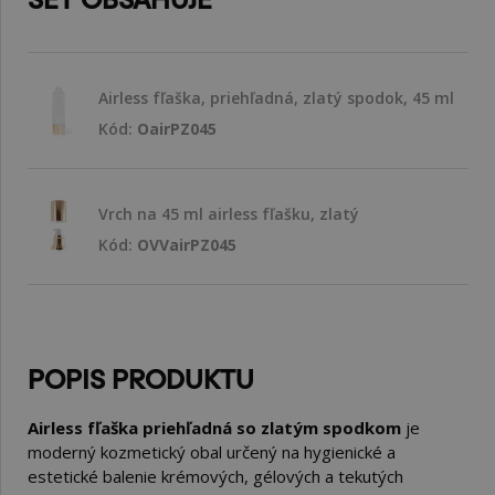
Airless fľaška, priehľadná, zlatý spodok, 45 ml
Kód:
OairPZ045
Vrch na 45 ml airless fľašku, zlatý
Kód:
OVVairPZ045
POPIS PRODUKTU
Airless fľaška priehľadná so zlatým spodkom
je
moderný kozmetický obal určený na hygienické a
estetické balenie krémových, gélových a tekutých