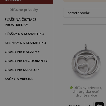
Difúzne prívesky
Zoradiť podľa:
FĽAŠE NA ČISTIACE
PROSTRIEDKY
FĽAŠKY NA KOZMETIKU
KELÍMKY NA KOZMETIKU
OBALY NA BALZAMY
OBALY NA DEODORANTY
OBALY NA MAKE-UP
SÁČKY A VRECKÁ
Difúzny prívesok,
chirurgická oceľ,
dvojité srdce