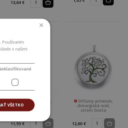
1,05 €
13,64 €
×
. Používaním
úlade s našimi
Neklasifikované
Difúzny prívesok,
Difúzny prívesok,
JAŤ VŠETKO
chirurgická oceľ,
chirurgická oceľ,
srdce
strom života
11,55 €
12,60 €