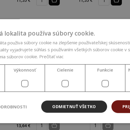
11,55 €
11,55 €
 lokalita používa súbory cookie.
ita používa súbory cookie na zlepšenie používateľskej skúsenosti
ality vyjadrujete súhlas s používaním všetkých súborov cookie v s
NEDOSTUPNÝ
nia súborov cookie.
Prečítať viac
Výkonnosť
Cielenie
Funkcie
Difúzny prívesok,
Difúzny prívesok,
ODROBNOSTI
ODMIETNUŤ VŠETKO
PRI
chirurgická oceľ,
chirurgická oceľ,
kvet života
ruka
13,64 €