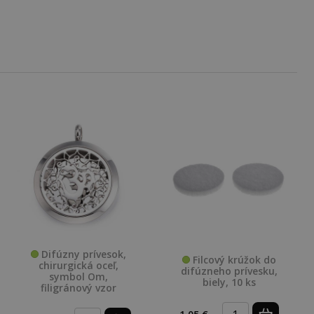
Difúzny prívesok,
Filcový krúžok do
chirurgická oceľ,
difúzneho prívesku,
symbol Om,
biely, 10 ks
filigránový vzor