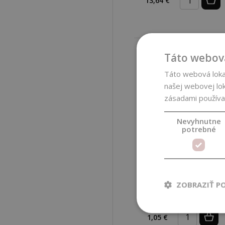
13,64 €
Táto webová
Táto webová lokal
našej webovej lok
zásadami používa
Nevyhnutne
potrebné
Filcový krúžok do
ZOBRAZIŤ P
difúzneho prívesku,
šedý, 10 ks
1,05 €