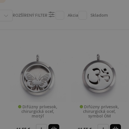
ROZŠÍRENÝ FILTER
Akcia
Skladom
Difúzny prívesok,
Difúzny prívesok,
chirurgická oceľ,
chirurgická oceľ,
motýľ
symbol ÓM