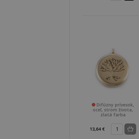
Difúzny prívesok,
oceľ, strom života,
zlatá farba
13,64 €