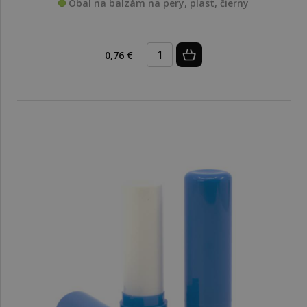
Obal na balzám na pery, plast, čierny
0,76 €