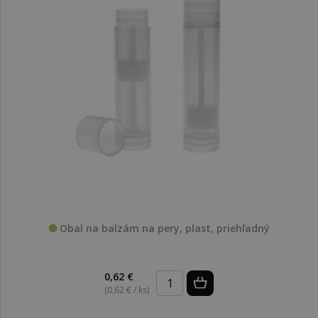
Obal na balzám na pery, plast, priehľadný
0,62 €
(0,62 € / ks)