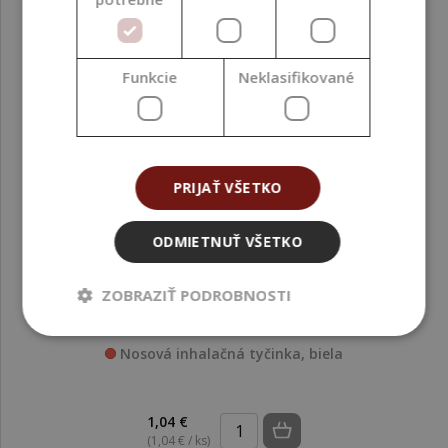
Funkcie
Neklasifikované
PRIJAŤ VŠETKO
ODMIETNUŤ VŠETKO
ZOBRAZIŤ PODROBNOSTI
Nosová inhalačná tyčinka, biela
1,04 €
(1,04 € / ks)