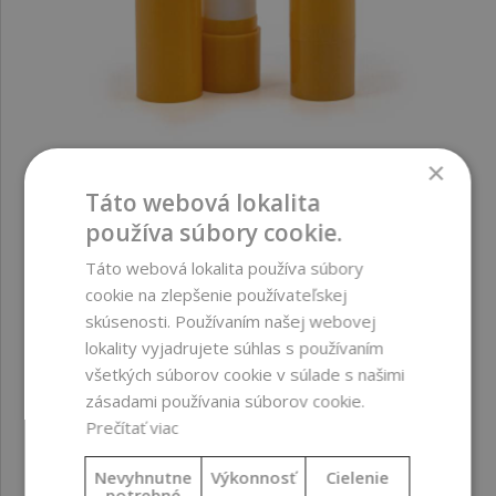
×
Táto webová lokalita
Obal na balzám na pery, plast, žlto-oranžový
používa súbory cookie.
Táto webová lokalita používa súbory
0,76 €
cookie na zlepšenie používateľskej
(0,76 € / ks)
skúsenosti. Používaním našej webovej
lokality vyjadrujete súhlas s používaním
všetkých súborov cookie v súlade s našimi
zásadami používania súborov cookie.
Prečítať viac
Nevyhnutne
Výkonnosť
Cielenie
potrebné