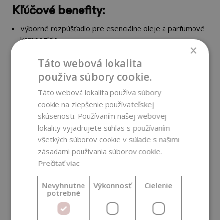
Kľúčové benefity:
Výborné rozpúšťadlo pre esenciálne oleje a parfumové
kompozície
×
Stabilizuje vône a predlžuje ich výdrž v kozmetických
Táto webová lokalita
produktoch
používa súbory cookie.
Zvlhčujúci účinok – pomáha udržiavať hydratáciu
pokožky
Táto webová lokalita používa súbory
Zlepšuje roztierateľnosť a senzorické vlastnosti
cookie na zlepšenie používateľskej
produktov
skúsenosti. Používaním našej webovej
Nezanecháva mastný ani lepivý film
lokality vyjadrujete súhlas s používaním
všetkých súborov cookie v súlade s našimi
Kompatibilný so širokým spektrom kozmetických
zásadami používania súborov cookie.
surovín
Prečítať viac
Vhodné do produktov ako:
Nevyhnutne
Výkonnosť
Cielenie
potrebné
Parfumy, telové spreje, osviežovače vzduchu
Krémy, pleťové vody a séra