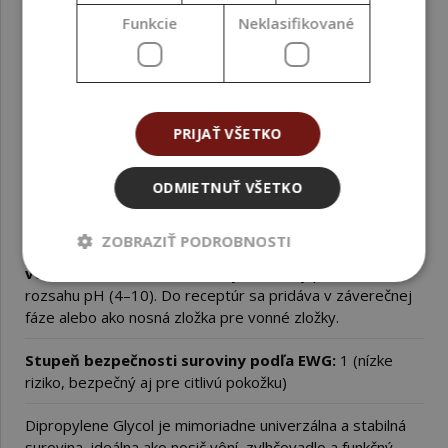
Funkcie
Neklasifikované
Sprchové gély, tekuté mydlá, šampóny
Vlasové toniká, stylingové spreje
Aromaterapeutické prípravky a oleje na telo
PRIJAŤ VŠETKO
Použitie vo formulácii:
Odporúčané dávkovanie Dipropylene Glycolu sa pohybuje
ODMIETNUŤ VŠETKO
od
1 % do 20 %
, v závislosti od typu produktu a
požadovaného účinku. V parfémových zmesiach sa môže
ZOBRAZIŤ PODROBNOSTI
použiť až do
90 %
ako nosič vôní. Je
kompatibilný s
vodou aj alkoholmi
, netoxický a stabilný pri širokom
rozsahu pH (4–10). Do receptúr sa pridáva v záverečnej
fáze alebo ako nosná zložka pre vonné zložky.
Stupeň bezpečnosti suroviny podľa EWG:
1 (nízke
riziko, bezpečný aj pre citlivú pokožku)
Dipropylene Glycol je mimoriadne univerzálna a stabilná
surovina, ideálna ako nosič vôní, zvlhčovadlo a funkčný