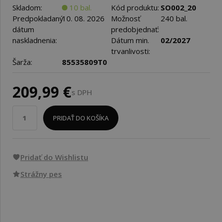
Skladom:
10 bal.
Kód produktu:
SO002_20
Predpokladaný
10. 08. 2026
Možnosť
240 bal.
dátum
predobjednať:
naskladnenia:
Dátum min.
02/2027
trvanlivosti:
Šarža:
85535809T0
209,99 €
s DPH
PRIDAŤ DO KOŠÍKA
Pridať do Wishlistu
Strážny pes