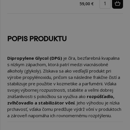
59,00 €
POPIS PRODUKTU
Dipropylene Glycol (DPG)
je číra, bezfarebná kvapalina
s nízkym zápachom, ktorá patrí medzi viacnásobné
alkoholy (glykoly). Získava sa ako vedľajší produkt pri
výrobe propylénoxidu, pričom sa následne frakčne čistí a
stabilizuje pre použitie v kozmetike a parfumérii. Vďaka
svojej výbornej rozpustnosti, stabilite a veľmi dobrej
znášanlivosti s pokožkou sa využíva ako
rozpúšťadlo,
zvlhčovadlo a stabilizátor vôní
. Jeho výhodou je nízka
prchavosť, vďaka čomu predlžuje výdrž vôní v produktoch
a zároveň napomáha ich rovnomernému rozptýleniu.