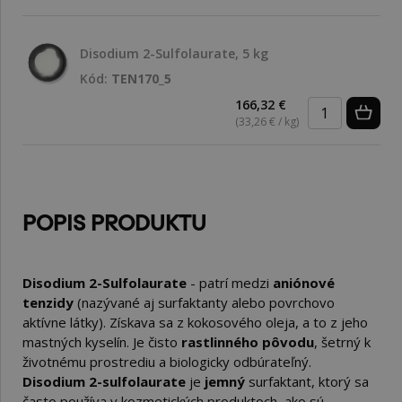
Disodium 2-Sulfolaurate, 5 kg
Kód:
TEN170_5
166,32 €
(33,26 € / kg)
POPIS PRODUKTU
Disodium 2-Sulfolaurate
- patrí medzi
aniónové
tenzidy
(nazývané aj surfaktanty alebo povrchovo
aktívne látky). Získava sa z kokosového oleja, a to z jeho
mastných kyselín. Je čisto
rastlinného pôvodu
, šetrný k
životnému prostrediu a biologicky odbúrateľný.
Disodium 2-sulfolaurate
je
jemný
surfaktant, ktorý sa
často používa v kozmetických produktoch, ako sú