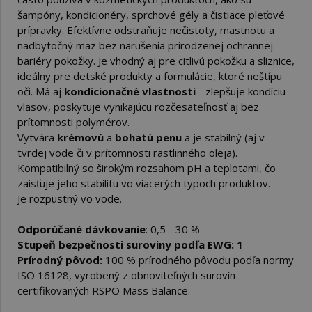
šampóny, kondicionéry, sprchové gély a čistiace pleťové
prípravky. Efektívne odstraňuje nečistoty, mastnotu a
nadbytočný maz bez narušenia prirodzenej ochrannej
bariéry pokožky. Je vhodný aj pre citlivú pokožku a sliznice,
ideálny pre detské produkty a formulácie, ktoré neštípu
oči. Má aj
kondicionačné vlastnosti
- zlepšuje kondíciu
vlasov, poskytuje vynikajúcu rozčesateľnosť aj bez
prítomnosti polymérov.
Vytvára
krémovú
a
bohatú penu
a je stabilný (aj v
tvrdej vode či v prítomnosti rastlinného oleja).
Kompatibilný so širokým rozsahom pH a teplotami, čo
zaisťuje jeho stabilitu vo viacerých typoch produktov.
Je rozpustný vo vode.
Odporúčané dávkovanie
: 0,5 - 30 %
Stupeň bezpečnosti suroviny podľa EWG: 1
Prírodný pôvod:
100 % prírodného pôvodu podľa normy
ISO 16128, vyrobený z obnoviteľných surovín
certifikovaných RSPO Mass Balance.