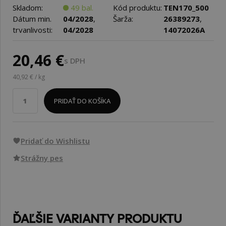
Skladom:
49 bal.
Kód produktu:
TEN170_500
Dátum min.
04/2028
,
Šarža:
26389273
,
trvanlivosti:
04/2028
14072026A
20,46 €
s DPH
40,92 € / kg
PRIDAŤ DO KOŠÍKA
Pridať do Wishlistu
Strážny pes
ĎAĽŠIE VARIANTY PRODUKTU