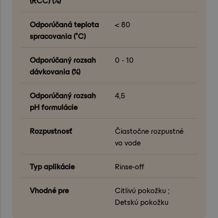
(RCC) (%)
Odporúčaná teplota
< 80
spracovania (°C)
Odporúčaný rozsah
0 - 10
dávkovania (%)
Odporúčaný rozsah
4,5
pH formulácie
Rozpustnosť
Čiastočne rozpustné
vo vode
Typ aplikácie
Rinse-off
Vhodné pre
Citlivú pokožku ;
Detskú pokožku