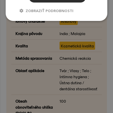
prírodného pôvodu
(NOI ISO 16128)
ZOBRAZIŤ PODROBNOSTI
Iónový charakter
Aniónový
Krajina pôvodu
India ; Malajzia
Kvalita
Kozmetická kvalita
Metóda spracovania
Chemická reakcia
Oblasť aplikácie
Tvár ; Vlasy ; Telo ;
Intímna hygiena ;
Ústna dutina /
dentálna starostlivosť
Obsah
100
obnoviteľného uhlíka