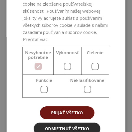
cookie na zlepšenie používateľskej
odbúrateľnosť
(OECD 301)
skúsenosti. Používaním našej webovej
lokality vyjadrujete súhlas s používaním
Certifikácie
Halal ; RSPO MB
všetkých súborov cookie v súlade s našimi
(Mass Balance) ;
zásadami používania súborov cookie.
Kosher ; COSMOS
Prečítať viac
Approved ; NATRUE
Approved
Nevyhnutne
Výkonnosť
Cielenie
potrebné
Farba produktu
Biela
Funkcia vo formulácii
Tenzid
Funkcie
Neklasifikované
Fáza formulácie
Vodná fáza
Index prírodných
1,00
PRIJAŤ VŠETKO
zložiek (NI ISO 16128)
Index zložiek
1,00
ODMIETNUŤ VŠETKO