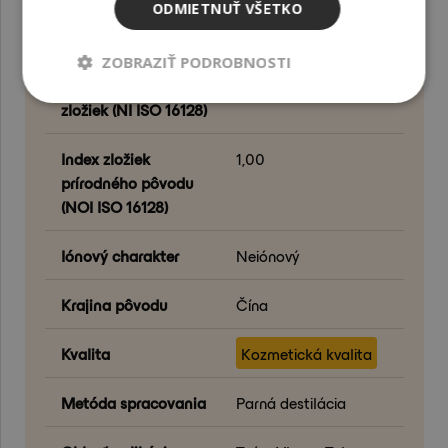
ODMIETNUŤ VŠETKO
Dodatočné
zapracovanie
ZOBRAZIŤ PODROBNOSTI
Index prírodných
1,00
zložiek (NI ISO 16128)
Index zložiek
1,00
prírodného pôvodu
(NOI ISO 16128)
Iónový charakter
Neiónový
Krajina pôvodu
Čína
Kvalita
Kozmetická kvalita
Metóda spracovania
Parná destilácia