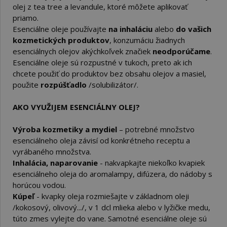
olej z tea tree a levandule, ktoré môžete aplikovať
priamo.
Esenciálne oleje používajte
na inhaláciu
alebo
do vašich
kozmetických produktov
, konzumáciu žiadnych
esenciálnych olejov akýchkoľvek značiek
neodporúčame
.
Esenciálne oleje sú rozpustné v tukoch, preto ak ich
chcete použiť do produktov bez obsahu olejov a masiel,
použite
rozpúšťadlo
/solubilizátor/.
AKO VYUŽIJEM ESENCIÁLNY OLEJ?
Výroba kozmetiky a mydiel
– potrebné množstvo
esenciálneho oleja závisí od konkrétneho receptu a
vyrábaného množstva.
Inhalácia, naparovanie
- nakvapkajte niekoľko kvapiek
esenciálneho oleja do aromalampy, difúzera, do nádoby s
horúcou vodou.
Kúpeľ
- kvapky oleja rozmiešajte v základnom oleji
/kokosový, olivový.../, v 1 dcl mlieka alebo v lyžičke medu,
túto zmes vylejte do vane. Samotné esenciálne oleje sú