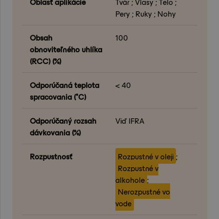
Oblasť aplikácie
Tvár ; Vlasy ; Telo ;
Pery ; Ruky ; Nohy
Obsah
100
obnoviteľného uhlíka
(RCC) (%)
Odporúčaná teplota
< 40
spracovania (°C)
Odporúčaný rozsah
Viď IFRA
dávkovania (%)
Rozpustnosť
Rozpustné v oleji
;
Rozpustné v
alkohole
;
Nerozpustné vo
vode