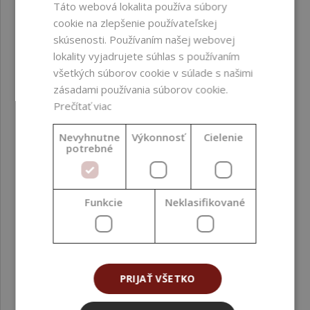
Táto webová lokalita používa súbory
etylénoxidu (EO) ;
cookie na zlepšenie používateľskej
zložiek z GMO ;
skúsenosti. Používaním našej webovej
zložiek z palmového
lokality vyjadrujete súhlas s používaním
oleja ; alergénnych
všetkých súborov cookie v súlade s našimi
potravinových zložiek
zásadami používania súborov cookie.
; alkoholu
Prečítať viac
Biologická
Ľahko odbúrateľné
Nevyhnutne
Výkonnosť
Cielenie
potrebné
odbúrateľnosť
(OECD 301)
Certifikácie
Vegan
Funkcie
Neklasifikované
Farba produktu
Žltá
Funkcia vo formulácii
Aktívna látka ; Vonná
zložka
PRIJAŤ VŠETKO
Fáza formulácie
Fáza ochladzovania ;