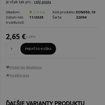
je však tak prc...
celý popis
Skladom:
219 bal.
Kód produktu:
EON050_10
Dátum min.
11/2028
Šarža:
22094
trvanlivosti:
2,65 €
s DPH
PRIDAŤ DO KOŠÍKA
Pridať do Wishlistu
Strážny pes
ĎAĽŠIE VARIANTY PRODUKTU