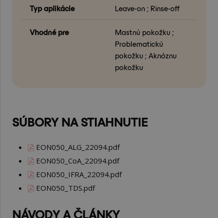
Typ aplikácie
Leave-on ; Rinse-off
Vhodné pre
Mastnú pokožku ;
Problematickú
pokožku ; Aknóznu
pokožku
SÚBORY NA STIAHNUTIE
EON050_ALG_22094.pdf
EON050_CoA_22094.pdf
EON050_IFRA_22094.pdf
EON050_TDS.pdf
NÁVODY A ČLÁNKY