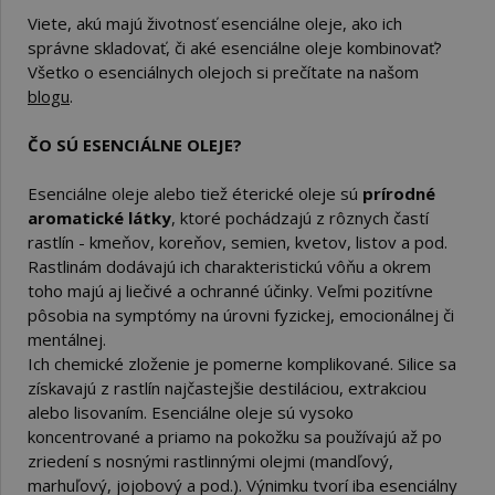
Viete, akú majú životnosť esenciálne oleje, ako ich
správne skladovať, či aké esenciálne oleje kombinovať?
Všetko o esenciálnych olejoch si prečítate na našom
blogu
.
ČO SÚ ESENCIÁLNE OLEJE?
Esenciálne oleje alebo tiež éterické oleje sú
prírodné
aromatické látky
, ktoré pochádzajú z rôznych častí
rastlín - kmeňov, koreňov, semien, kvetov, listov a pod.
Rastlinám dodávajú ich charakteristickú vôňu a okrem
toho majú aj liečivé a ochranné účinky. Veľmi pozitívne
pôsobia na symptómy na úrovni fyzickej, emocionálnej či
mentálnej.
Ich chemické zloženie je pomerne komplikované. Silice sa
získavajú z rastlín najčastejšie destiláciou, extrakciou
alebo lisovaním. Esenciálne oleje sú vysoko
koncentrované a priamo na pokožku sa používajú až po
zriedení s nosnými rastlinnými olejmi (mandľový,
marhuľový, jojobový a pod.). Výnimku tvorí iba esenciálny