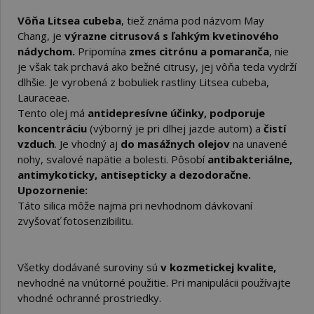
Vôňa Litsea cubeba
, tiež známa pod názvom May
Chang, je
výrazne citrusová s ľahkým kvetinového
nádychom.
Pripomína
zmes citrónu a pomaranča
, nie
je však tak prchavá ako bežné citrusy, jej vôňa teda vydrží
dlhšie. Je vyrobená z bobuliek rastliny Litsea cubeba,
Lauraceae.
Tento olej má
antidepresívne účinky, podporuje
koncentráciu
(výborný je pri dlhej jazde autom) a
čistí
vzduch
. Je vhodný aj
do masážnych olejov
na unavené
nohy, svalové napätie a bolesti. Pôsobí
antibakteriálne,
antimykoticky, antisepticky a dezodoračne.
Upozornenie:
Táto silica môže najmä pri nevhodnom dávkovaní
zvyšovať fotosenzibilitu.
Všetky dodávané suroviny sú
v kozmetickej kvalite,
nevhodné na vnútorné použitie. Pri manipulácii používajte
vhodné ochranné prostriedky.