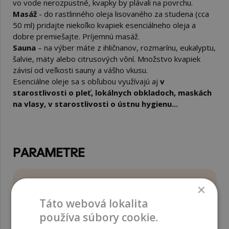
vo vode nerozpustné, kvapky by plávali na povrchu.
Masáž
- do rastlinného oleja lisovaného za studena (cca
50 ml) pridajte niekoľko kvapiek esenciálneho oleja a
dobre premiešajte. Príjemnú masáž.
Sauna
– na výber máte z ihličnanov, rozmarínu, eukalyptu,
šalvie, mäty alebo citrusových vôní. Množstvo kvapiek
závisí od veľkosti sauny a vášho vkusu.
Esenciálne oleje sa s obľubou využívajú aj
v
starostlivosti o pleť, lokálnych obkladoch, maskách
na vlasy, v starostlivosti o ústnu hygienu...
PARAMETRE
×
INCI
Litsea Cubeba Fruit
Táto webová lokalita
Oil
používa súbory cookie.
Bez obsahu
konzervantov ;