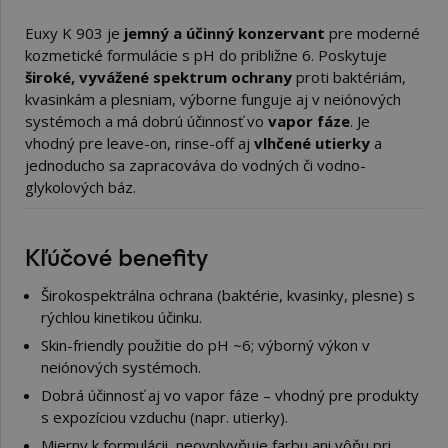
Euxy K 903 je
jemný a účinný konzervant
pre moderné
kozmetické formulácie s pH do približne 6. Poskytuje
široké, vyvážené spektrum ochrany
proti baktériám,
kvasinkám a plesniam, výborne funguje aj v neiónových
systémoch a má dobrú účinnosť vo
vapor fáze
. Je
vhodný pre leave-on, rinse-off aj
vlhčené utierky
a
jednoducho sa zapracováva do vodných či vodno-
glykolových báz.
Kľúčové benefity
Širokospektrálna ochrana (baktérie, kvasinky, plesne) s
rýchlou kinetikou účinku.
Skin-friendly použitie do pH ~6; výborný výkon v
neiónových systémoch.
Dobrá účinnosť aj vo vapor fáze – vhodný pre produkty
s expozíciou vzduchu (napr. utierky).
Mierny k formulácii, neovplyvňuje farbu ani vôňu pri