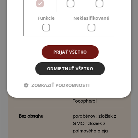
distribúcie. Vyhnite sa dlhému ohrevu nad 80 °C.
Funkcie
Neklasifikované
Aké dávky sa používajú v praxi?
Najčastejšie 0,5 – 1,0 % (celkový rozsah pre prax 0,4 –
1,2 %). Voľbu dávky prispôsobte typu produktu.
PARAMETRE
PRIJAŤ VŠETKO
ODMIETNUŤ VŠETKO
INCI
Benzyl Alcohol,
ZOBRAZIŤ PODROBNOSTI
Benzoic Acid,
Dehydroacetic Acid,
Tocopherol
Bez obsahu
parabénov ; zložiek z
GMO ; zložiek z
palmového oleja