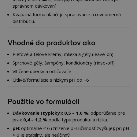
správnom dávkovaní.
Kvapalná forma uľahčuje spracovanie a rovnomernú
distribúciu.
Vhodné do produktov ako
Pleťové a telové krémy, mlieka a gély (leave-on)
Sprchové gély, šampóny, kondicionéry (rinse-off)
Vlhčené utierky a odličovače
Citlivé/formulácie s nízkym pH do ~6
Použitie vo formulácii
Dávkovanie (typicky): 0,5 – 1,0 %
; odporúčanie pre
prax
0,4 – 1,2 %
podľa typu produktu a rizika.
pH
: optimálne ≤ 6 (zníženie pH účinnosť zvyšuje); pri pH
> 6 je stabilný, ale neúčinný.