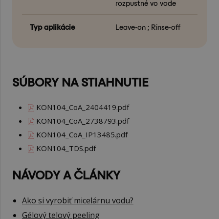
rozpustné vo vode
Typ aplikácie
Leave-on ; Rinse-off
SÚBORY NA STIAHNUTIE
KON104_CoA_2404419.pdf
KON104_CoA_2738793.pdf
KON104_CoA_IP13485.pdf
KON104_TDS.pdf
NÁVODY A ČLÁNKY
Ako si vyrobiť micelárnu vodu?
Gélový telový peeling