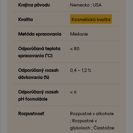
Krajina pôvodu
Nemecko ; USA
Kvalita
Kozmetická kvalita
Metóda spracovania
Miešanie
Odporúčaná teplota
< 80
spracovania (°C)
Odporúčaný rozsah
0,4 – 1,2 %
dávkovania (%)
Odporúčaný rozsah
< 6
pH formulácie
Rozpustnosť
Rozpustné v alkohole
; Rozpustné v
glykoloch ; Čiastočne