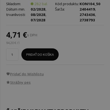
Skladom:
282 bal.
Kód produktu:
KON104_50
Dátum min.
02/2028
,
Šarža:
2404419
,
trvanlivosti:
08/2028
,
2743436
,
07/2028
2738793
4,71 €
s DPH
94,20 € / l
PRIDAŤ DO KOŠÍKA
Pridať do Wishlistu
Strážny pes