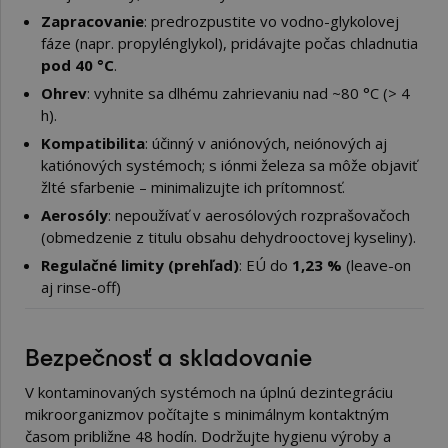
Zapracovanie
: predrozpustite vo vodno-glykolovej
fáze (napr. propylénglykol), pridávajte počas chladnutia
pod 40 °C
.
Ohrev
: vyhnite sa dlhému zahrievaniu nad ~80 °C (> 4
h).
Kompatibilita
: účinný v aniónových, neiónových aj
katiónových systémoch; s iónmi železa sa môže objaviť
žlté sfarbenie – minimalizujte ich prítomnosť.
Aerosóly
: nepoužívať v aerosólových rozprašovačoch
(obmedzenie z titulu obsahu dehydrooctovej kyseliny).
Regulačné limity (prehľad)
: EÚ do
1,23 %
(leave-on
aj rinse-off)
Bezpečnosť a skladovanie
V kontaminovaných systémoch na úplnú dezintegráciu
mikroorganizmov počítajte s minimálnym kontaktným
časom približne 48 hodín. Dodržujte hygienu výroby a