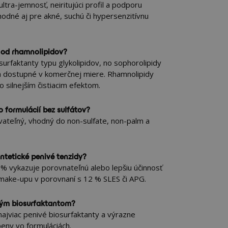
ltra-jemnosť, neiritujúci profil a podporu
odné aj pre akné, suchú či hypersenzitívnu
a od rhamnolipidov?
urfaktanty typu glykolipidov, no sophorolipidy
e a dostupné v komerčnej miere. Rhamnolipidy
so silnejším čistiacim efektom.
 formulácií bez sulfátov?
ateľný, vhodný do non-sulfate, non-palm a
ntetické penivé tenzidy?
 % vykazuje porovnateľnú alebo lepšiu účinnosť
í make-upu v porovnaní s 12 % SLES či APG.
ným biosurfaktantom?
najviac penivé biosurfaktanty a výrazne
peny vo formuláciách.