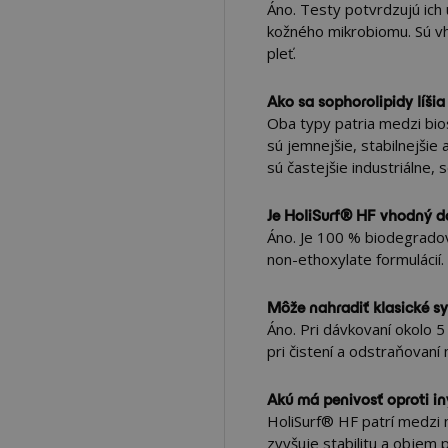
Áno. Testy potvrdzujú ich u
kožného mikrobiomu. Sú vh
pleť.
Ako sa sophorolipidy líši
Oba typy patria medzi bios
sú jemnejšie, stabilnejši
sú častejšie industriálne, 
Je HoliSurf® HF vhodný do
Áno. Je 100 % biodegradov
non-ethoxylate formulácií.
Môže nahradiť klasické sy
Áno. Pri dávkovaní okolo 5
pri čistení a odstraňovan
Akú má penivosť oproti i
HoliSurf® HF patrí medzi 
zvyšuje stabilitu a objem 