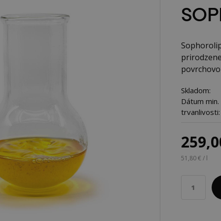
SOP
Sophorolip
prirodzene
povrchovo a
Skladom:
Dátum min.
trvanlivosti:
259,0
51,80 € / l