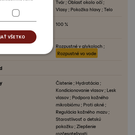
ť aplikácie
Tvár ; Oblasť okolo očí ;
Vlasy ; Pokožka hlavy ; Telo
 obnoviteľného uhlíka
100 %
 (%)
JAŤ VŠETKO
stnosť
Rozpustné v glykoloch ;
Rozpustné vo vode
d
y
Čistenie ; Hydratácia ;
Kondicionovanie vlasov ; Lesk
vlasov ; Podpora kožného
mikrobiómu ; Proti akné ;
Regulácia kožného mazu ;
Starostlivosť o detskú
pokožku ; Zlepšenie
rozčesateľnosti