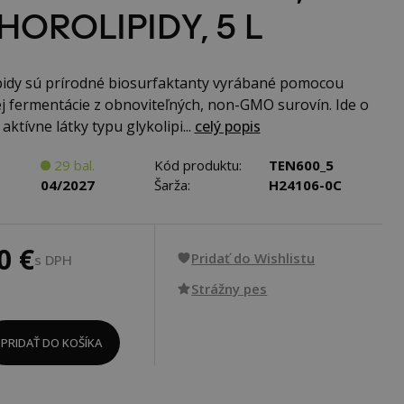
HOROLIPIDY, 5 L
idy sú prírodné biosurfaktanty vyrábané pomocou
j fermentácie z obnoviteľných, non-GMO surovín. Ide o
ktívne látky typu glykolipi...
celý popis
29 bal.
Kód produktu:
TEN600_5
04/2027
Šarža:
H24106-0C
0 €
Pridať do Wishlistu
s DPH
Strážny pes
PRIDAŤ DO KOŠÍKA