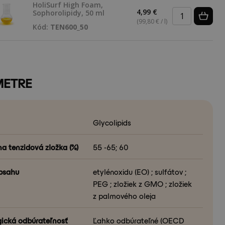
HoliSurf High Foam,
4,99 €
Sophorolipidy, 50 ml
(99,80 € / l)
Kód:
TEN600_50
METRE
Glycolipids
na tenzidová zložka (%)
55 -65; 60
bsahu
etylénoxidu (EO) ; sulfátov ;
PEG ; zložiek z GMO ; zložiek
z palmového oleja
gická odbúrateľnosť
Ľahko odbúrateľné (OECD