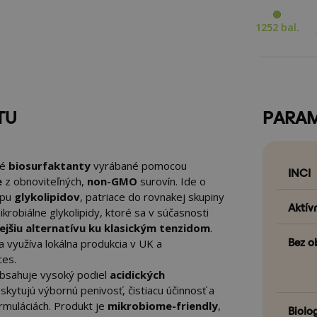
1252 bal.
TU
PARA
né
biosurfaktanty
vyrábané pomocou
INCI
e
z obnoviteľných,
non-GMO
surovín. Ide o
ypu
glykolipidov
, patriace do rovnakej skupiny
Aktív
ikrobiálne glykolipidy, ktoré sa v súčasnosti
ejšiu alternatívu ku klasickým tenzidom
.
Bez o
 využíva lokálna produkcia v UK a
ces.
bsahuje vysoký podiel
acidických
oskytujú výbornú penivosť, čistiacu účinnosť a
muláciách. Produkt je
mikrobiome-friendly
,
Biolo