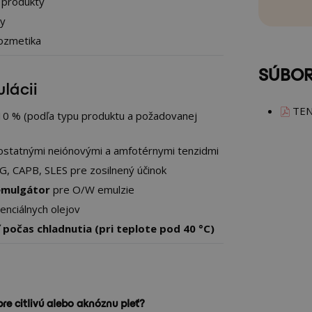
 produkty
ty
kozmetika
SÚBOR
ulácii
TEN
10 % (podľa typu produktu a požadovanej
statnými neiónovými a amfotérnymi tenzidmi
, CAPB, SLES pre zosilnený účinok
emulgátor
pre O/W emulzie
enciálnych olejov
počas chladnutia (pri teplote pod 40 °C)
re citlivú alebo aknóznu pleť?