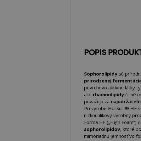
POPIS PRODUK
Sophorolipidy
sú prírod
prirodzenej fermentáci
povrchovo aktívne látky t
ako
rhamnolipidy
či iné m
považujú za
najudržateľn
Pri výrobe HoliSurf® HF sa
nízkouhlíkový výrobný pro
Forma HF („High Foam“) o
sophorolipidov
, ktoré p
mimoriadnu jemnosť vo for