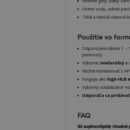
Intímne gély, baby-care
Ústne vody, zubné pas
Tuhá a tekutá vlasová 
Použitie vo form
Odporúčaná dávka: 1 – 
penivosti)
Výborne
miešateľný s
o
Možné kombinovať s APG
Funguje ako
high-HLB 
Výborný solubilizátor es
Odporúča sa pridávať 
FAQ
Sú sophorolipidy vhodné p