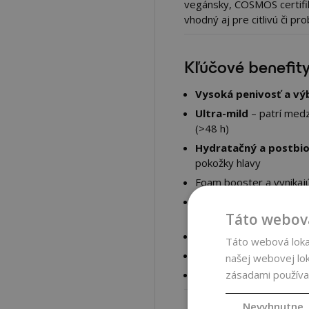
vegánsky, COSMOS certifi
vhodný aj pre citlivú či pro
Kľúčové benefit
Vysoká penivosť a výb
Ultra-mild
– patrí medz
(>48 h)
Hydratačný a postbio
pokožky hlavy
Foam booster a vynikajúc
Vhodný pre všetky typy p
Táto webová
baby care
Mikrobiome-friendly cert
Táto webová lokal
Vysoká biodegradabilita
našej webovej lok
zásadami používa
Bez sulfátov, bez palmo
Nevyhnutne