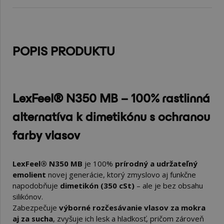
POPIS PRODUKTU
LexFeel® N350 MB – 100 % rastlinná
alternatíva k dimetikónu s ochranou
farby vlasov
LexFeel® N350 MB
je 100%
prírodný a udržateľný
emolient
novej generácie, ktorý zmyslovo aj funkčne
napodobňuje
dimetikón (350 cSt)
– ale je bez obsahu
silikónov.
Zabezpečuje
výborné rozčesávanie vlasov za mokra
aj za sucha
, zvyšuje ich lesk a hladkosť, pričom zároveň