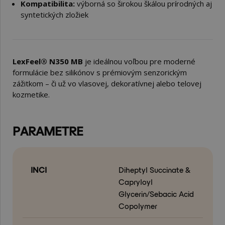
Kompatibilita:
výborná so širokou škálou prírodných aj
syntetických zložiek
LexFeel® N350 MB
je ideálnou voľbou pre moderné
formulácie bez silikónov s prémiovým senzorickým
zážitkom – či už vo vlasovej, dekoratívnej alebo telovej
kozmetike.
PARAMETRE
INCI
Diheptyl Succinate &
Capryloyl
Glycerin/Sebacic Acid
Copolymer