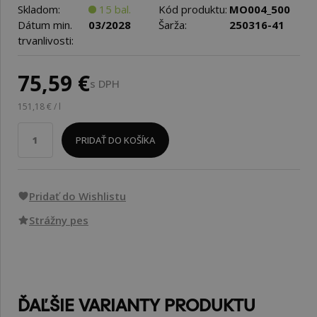
Skladom:
15 bal.
Kód produktu:
MO004_500
Dátum min.
03/2028
Šarža:
250316-41
trvanlivosti:
75,59 €
s DPH
151,18 € / l
PRIDAŤ DO KOŠÍKA
Pridať do Wishlistu
Strážny pes
ĎAĽŠIE VARIANTY PRODUKTU