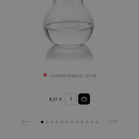
LexFeel Natural, 50 ml
8,91 €