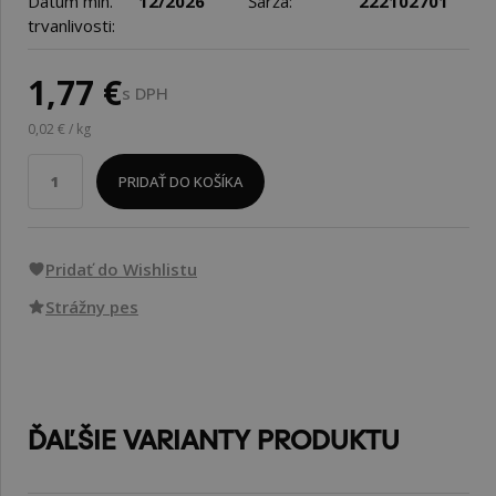
Dátum min.
12/2026
Šarža:
222102701
trvanlivosti:
1,77 €
s DPH
0,02 € / kg
PRIDAŤ DO KOŠÍKA
Pridať do Wishlistu
Strážny pes
ĎAĽŠIE VARIANTY PRODUKTU