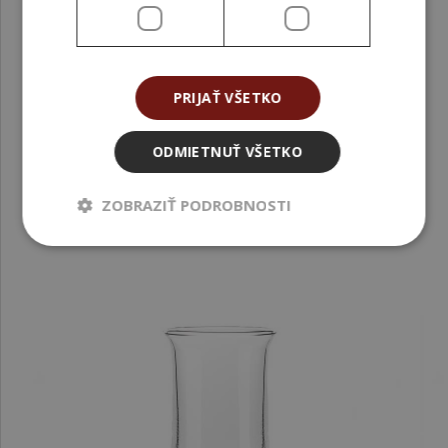
INCI
Maltitol
CAS n°
585-88-6
PRIJAŤ VŠETKO
Rozpustnosť
ODMIETNUŤ VŠETKO
ZOBRAZIŤ PODROBNOSTI
SÚVISIACE PRODUKTY