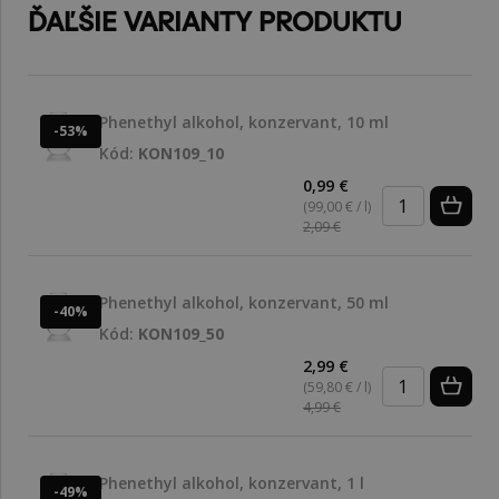
ĎAĽŠIE VARIANTY PRODUKTU
Phenethyl alkohol, konzervant, 10 ml
-53%
Kód:
KON109_10
0,99 €
(99,00 € / l)
2,09 €
Phenethyl alkohol, konzervant, 50 ml
-40%
Kód:
KON109_50
2,99 €
(59,80 € / l)
4,99 €
Phenethyl alkohol, konzervant, 1 l
-49%