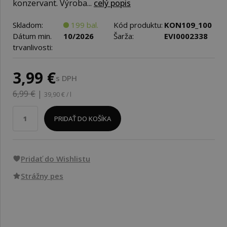
konzervant. Výroba...
celý popis
Skladom:
199 bal.
Kód produktu:
KON109_100
Dátum min.
10/2026
Šarža:
EVI0002338
trvanlivosti:
3,99 €
s DPH
6,99 €
|
39,90 € / l
PRIDAŤ DO KOŠÍKA
Pridať do Wishlistu
Strážny pes