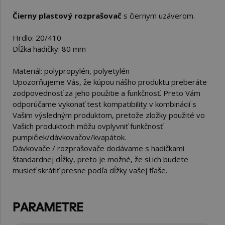
Čierny plastový rozprašovač
s čiernym uzáverom.
Hrdlo: 20/410
Dĺžka hadičky: 80 mm
Materiál: polypropylén, polyetylén
Upozorňujeme Vás, že kúpou nášho produktu preberáte
zodpovednosť za jeho použitie a funkčnosť. Preto Vám
odporúčame vykonať test kompatibility v kombinácií s
Vašim výsledným produktom, pretože zložky použité vo
Vašich produktoch môžu ovplyvniť funkčnosť
pumpičiek/dávkovačov/kvapátok.
Dávkovače / rozprašovače dodávame s hadičkami
štandardnej dĺžky, preto je možné, že si ich budete
musieť skrátiť presne podľa dĺžky vašej fľaše.
PARAMETRE