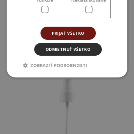
OVR20PC_PDS.pdf
SÚVISIACE PRODUKTY
PRIJAŤ VŠETKO
ODMIETNUŤ VŠETKO
ZOBRAZIŤ PODROBNOSTI