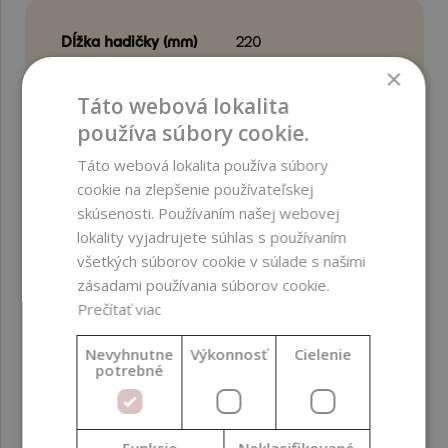
Dĺžka hadičky (mm)
220
×
Farba produktu
Čierna ; Priehľadná
Táto webová lokalita
používa súbory cookie.
Krajina pôvodu
Európska únia
Táto webová lokalita používa súbory
Materiál produktu
PP ; Plast
cookie na zlepšenie používateľskej
skúsenosti. Používaním našej webovej
Priemer (mm)
24
lokality vyjadrujete súhlas s používaním
všetkých súborov cookie v súlade s našimi
Typ závitu
20/410
zásadami používania súborov cookie.
Prečítať viac
Výška (mm)
43
Nevyhnutne
Výkonnosť
Cielenie
potrebné
SÚBORY NA STIAHNUTIE
Funkcie
Neklasifikované