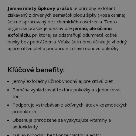
Jemne mletý šípkový prášok
je prírodný exfoliant
získavaný z drvených semiačok plodu šípky (Rosa canina),
šetrne spracovaný bez chemického ošetrenia. Tento
organický prášok je ideálny pre
jemnú, ale účinnú
exfoliáciu,
pri ktorej sa odstraňujú odumreté kožné
bunky bez podráždenia. Vďaka šetrnému účinku je vhodný
aj pre citlivú pleť a podporuje zdravú obnovu pokožky.
Kľúčové benefity:
Jemný exfoliačný účinok vhodný aj pre citlivú pleť
Pomáha vyhladzovať textúru pokožky a zjednocovať
tón
Podporuje vstrebávanie aktívnych látok v kozmetických
produktoch
Obsahuje prirodzene sa vyskytujúce vitamíny a
antioxidanty
100 % prírodný, bez konzervantov a aditív