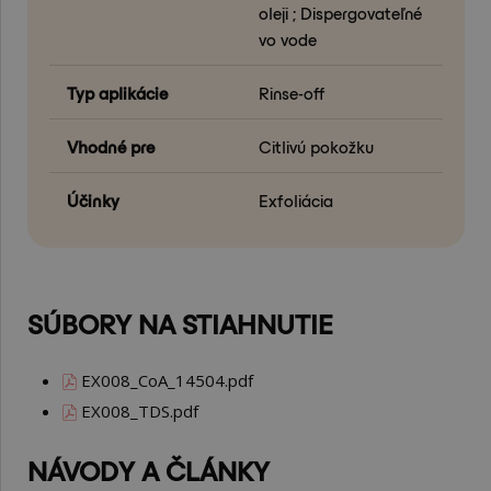
oleji ; Dispergovateľné
vo vode
Typ aplikácie
Rinse-off
Vhodné pre
Citlivú pokožku
Účinky
Exfoliácia
SÚBORY NA STIAHNUTIE
EX008_CoA_14504.pdf
EX008_TDS.pdf
NÁVODY A ČLÁNKY