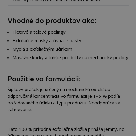
Vhodné do produktov ako:
Pleťové a telové peelingy
Exfoliačné masky a čistiace pasty
Mydlá s exfoliačným účinkom
Masážne kocky a tuhšie produkty na mechanický peeling
Použitie vo formulácii:
Šípkový prášok je určený na mechanickú exfoliáciu –
odporúčaná koncentrácia vo formulácii je
1–5 %
podľa
požadovaného účinku a typu produktu. Neodporúča sa
zahrievanie.
Táto 100 % prírodná exfoliačná zložka prináša jemný, no
účinný peelingový efekt, obohatený o benefity