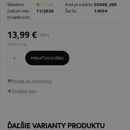
Skladom:
17 bal.
Kód produktu:
EX008_200
Dátum min.
11/2026
Šarža:
14504
trvanlivosti:
13,99 €
s DPH
69,95 € / kg
PRIDAŤ DO KOŠÍKA
Pridať do Wishlistu
Strážny pes
ĎAĽŠIE VARIANTY PRODUKTU