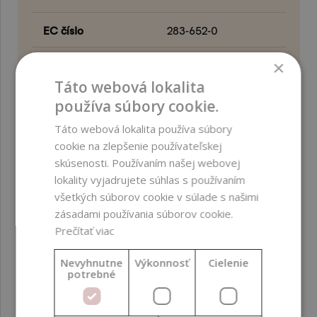
EC číslo
283-652-0
×
Bez obsahu
parabénov ;
konzervantov ;
Táto webová lokalita
etylénoxidu (EO) ;
používa súbory cookie.
alergénnych vonných
Táto webová lokalita používa súbory
látok ; zložiek z GMO
cookie na zlepšenie používateľskej
; zložiek z palmového
skúsenosti. Používaním našej webovej
oleja ; alergénnych
lokality vyjadrujete súhlas s používaním
potravinových zložiek
všetkých súborov cookie v súlade s našimi
; alkoholu
zásadami používania súborov cookie.
Prečítať viac
Biologická
Ľahko odbúrateľné
odbúrateľnosť
(OECD 301)
Nevyhnutne
Výkonnosť
Cielenie
potrebné
Certifikácie
Vegan ; BIO
certifikácia