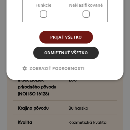
Funkcie
Neklasifikované
Farba produktu
Hnedá
Funkcia vo formulácii
Exfoliácia ; Abrazívna
zložka
PRIJAŤ VŠETKO
Fáza formulácie
Fáza ochladzovania
ODMIETNUŤ VŠETKO
Index prírodných
1,00
zložiek (NI ISO 16128)
ZOBRAZIŤ PODROBNOSTI
Index zložiek
1,00
prírodného pôvodu
(NOI ISO 16128)
Krajina pôvodu
Bulharsko
Kvalita
Kozmetická kvalita