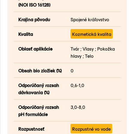
(NOI ISO 16128)
Krajina pôvodu
Spojené kráľovstvo
Kvalita
Kozmetická kvalita
Oblasť aplikácie
Tvár ; Vlasy ; Pokožka
hlavy ; Telo
Obsah bio zložiek (%)
0
Odporúčaný rozsah
0,6-1,0
dávkovania (%)
Odporúčaný rozsah
3,0-8,0
pH formulácie
Rozpustnosť
Rozpustné vo vode