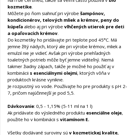
NaTrue Certified, takže sa veľmi často používa v
bio
kozmetike
.
Môžete po ňom siahnuť pri výrobe
šampónov,
kondicionérov, telových mliek a krémov, peny do
kúpeľa
alebo aj pri výrobe
vlhčených utierok pre deti
a opaľovacích krémov
.
Do kozmetiky ho pridávajte pri teplote pod 45°C. Má
jemne žltý nádych, ktorý ale pri výrobe krémov, mliek a
emulzií nie je vidieť. Avšak pri výrobe priehľadných
toaletných potrieb môže byť jemne viditeľný. Nemá
takmer žiadny zápach, takže je možné ho použiť aj v
kombinácii
s esenciálnymi olejmi
, ktorých vôňa v
produktoch krásne vynikne.
Je rozpustný vo vode. Používajte ho pre produkty s pH 2-
7, pričom najúčinnejší je pod 5,5.
Dávkovanie
: 0,5 - 1,15% (5-11 ml na 1 l)
Ak pridávate do výsledného produktu
esenciálne oleje
,
použite ho v kombinácii s
vitamínom E.
Všetky dodávané suroviny sú
v kozmetickej kvalite
,