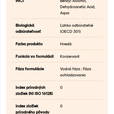
INCI
Benzyl Alcohol,
Dehydroacetic Acid,
Aqua
Biologická
Ľahko odbúrateľné
odbúrateľnosť
(OECD 301)
Farba produktu
Hnedá
Funkcia vo formulácii
Konzervant
Fáza formulácie
Vodná fáza ; Fáza
ochladzovania
Index prírodných
0
zložiek (NI ISO 16128)
Index zložiek
0
prírodného pôvodu