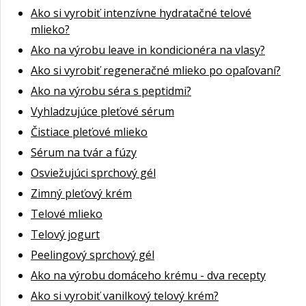
Ako si vyrobiť intenzívne hydratačné telové
mlieko?
Ako na výrobu leave in kondicionéra na vlasy?
Ako si vyrobiť regeneračné mlieko po opaľovaní?
Ako na výrobu séra s peptidmi?
Vyhladzujúce pleťové sérum
Čistiace pleťové mlieko
Sérum na tvár a fúzy
Osviežujúci sprchový gél
Zimný pleťový krém
Telové mlieko
Telový jogurt
Peelingový sprchový gél
Ako na výrobu domáceho krému - dva recepty
Ako si vyrobiť vanilkový telový krém?