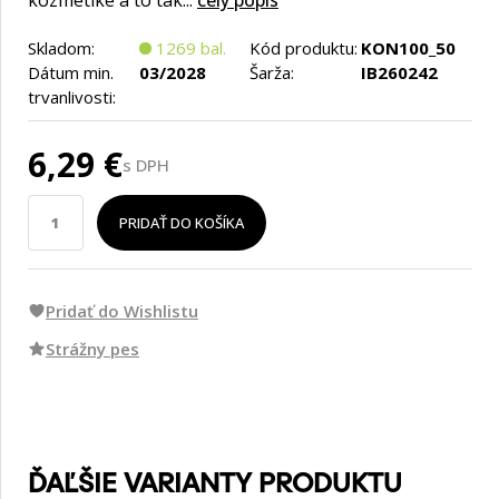
kozmetike a to tak...
celý popis
Skladom:
1269 bal.
Kód produktu:
KON100_50
Dátum min.
03/2028
Šarža:
IB260242
trvanlivosti:
6,29 €
s DPH
PRIDAŤ DO KOŠÍKA
Pridať do Wishlistu
Strážny pes
ĎAĽŠIE VARIANTY PRODUKTU