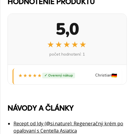
HODNOTENIE PRODUKTU
5,0
★★★★★
★★★★★
počet hodnotení: 1
★★★★★
★★★★★
Christian
✓ Overený nákup
NÁVODY A ČLÁNKY
Recept od Idy (@si.nature): Regeneračný krém po
opaľovaní s Centella Asiatica