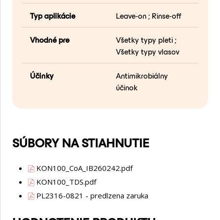
Typ aplikácie
Leave-on ; Rinse-off
Vhodné pre
Všetky typy pleti ;
Všetky typy vlasov
Účinky
Antimikrobiálny
účinok
SÚBORY NA STIAHNUTIE
KON100_CoA_IB260242.pdf
KON100_TDS.pdf
PL2316-0821 - predlzena zaruka