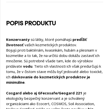
POPIS PRODUKTU
Konzervanty
sú látky, ktoré pomáhajú
predĺžiť
životnosť
vašich kozmetických produktov.
Bojujú proti baktériám, kvasinkám, hubám a plesniam v
kozmetike a to tak, že na určitú dobu dokážu zastaviť ich
množenie. Sú potrebné všade tam, kde do výrobkov
pridávate
vodu
. Tieto ich vlastnosti ich však predurčujú k
tomu, že v čistom stave môžu byť jedovaté alebo toxické,
ich
dávkovanie do kozmetických produktov je
minimálne
.
Cosgard alebo aj GFecosafe/Geogard 221
je
ekologicky bezpečný konzervant a je schválený
organizáciami ako Ecocert, COSMOS, Soil Association,