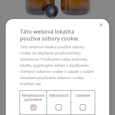
×
Táto webová lokalita
Sklenená fľaška, liekovka, 28 mm, 480 ml vrch 30ks
používa súbory cookie.
Táto webová lokalita používa súbory
60,89 €
cookie na zlepšenie používateľskej
(2,03 € / ks)
skúsenosti. Používaním našej webovej
lokality vyjadrujete súhlas s používaním
všetkých súborov cookie v súlade s našimi
zásadami používania súborov cookie.
Prečítať viac
Nevyhnutne
Výkonnosť
Cielenie
potrebné