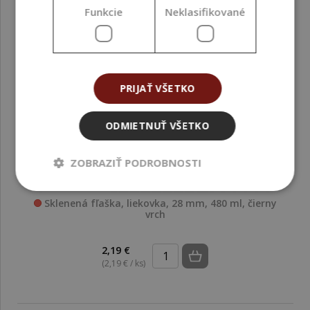
Funkcie
Neklasifikované
PRIJAŤ VŠETKO
ODMIETNUŤ VŠETKO
ZOBRAZIŤ PODROBNOSTI
Sklenená fľaška, liekovka, 28 mm, 480 ml, čierny
vrch
2,19 €
(2,19 € / ks)