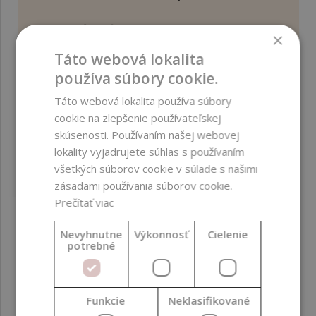
Index prírodných
1,00
×
zložiek (NI ISO 16128)
Táto webová lokalita
používa súbory cookie.
Index zložiek
1,00
prírodného pôvodu
Táto webová lokalita používa súbory
(NOI ISO 16128)
cookie na zlepšenie používateľskej
skúsenosti. Používaním našej webovej
Krajina pôvodu
Európska únia ; Afrika
lokality vyjadrujete súhlas s používaním
; Ázia
všetkých súborov cookie v súlade s našimi
zásadami používania súborov cookie.
Kvalita
Kozmetická kvalita
;
Prečítať viac
Potravinárska kvalita
Nevyhnutne
Výkonnosť
Cielenie
potrebné
Metóda spracovania
Rafinácia ; Filtrácia
Oblasť aplikácie
Tvár ; Vlasy ; Pokožka
Funkcie
Neklasifikované
hlavy ; Telo ; Ruky ;