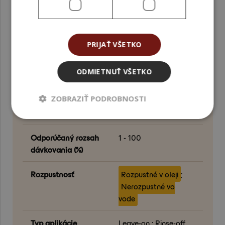
Nohy
Obsah bio zložiek (%)
0
PRIJAŤ VŠETKO
Obsah
100
obnoviteľného uhlíka
ODMIETNUŤ VŠETKO
(RCC) (%)
ZOBRAZIŤ PODROBNOSTI
Odporúčaná teplota
< 80
spracovania (°C)
Odporúčaný rozsah
1 - 100
dávkovania (%)
Rozpustnosť
Rozpustné v oleji
;
Nerozpustné vo
vode
Typ aplikácie
Leave-on ; Rinse-off