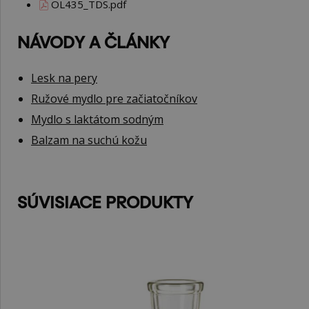
OL435_TDS.pdf
NÁVODY A ČLÁNKY
Lesk na pery
Ružové mydlo pre začiatočníkov
Mydlo s laktátom sodným
Balzam na suchú kožu
SÚVISIACE PRODUKTY