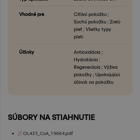
Vhodné pre
Citlivú pokožku ;
Suchú pokožku ; Zrelú
pleť ; Všetky typy
pleti
Účinky
Antioxidácia ;
Hydratácia ;
Regenerácia ; Výživa
pokožky ; Upokojujúci
účinok na pokožku
SÚBORY NA STIAHNUTIE
OL435_CoA_19664.pdf