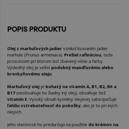
POPIS PRODUKTU
Olej z marhuľových jadier
vznikol lisovaním jadier
marhule (Prunus armeniaca).
Prešiel rafináciou
, teda
proscesom pri ktorom bol zbavený vône a farby.
Výsledný olej je veľmi
podobný mandľovému alebo
broskyňovému oleju
.
Marhuľový olej
je
bohatý na vitamín A, B1, B2, B6 a
B17
(neobsahuje ho žiadny iný olej), obsahuje tiež
vitamín E
. Vysoký obsah kyseliny olejovej zabezpečuje
ľahšiu vstrebateľnosť do pokožky
, ako je to pri iných
olejoch.
Jeho vlastnosti ho predurčujú na použitie
do krémov na