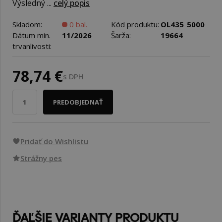
Výsledný ...
celý popis
Skladom:
0 bal.
Kód produktu:
OL435_5000
Dátum min.
11/2026
Šarža:
19664
trvanlivosti:
78,74 €
s DPH
PREDOBJEDNAŤ
Pridať do Wishlistu
Strážny pes
ĎAĽŠIE VARIANTY PRODUKTU