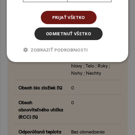
Krajina pôvodu
Španielsko
PRIJAŤ VŠETKO
Kvalita
Kozmetická kvalita
ODMIETNUŤ VŠETKO
Metóda spracovania
Sušenie ; Mletie ;
Povrchová úprava
ZOBRAZIŤ PODROBNOSTI
Oblasť aplikácie
Tvár ; Vlasy ; Pokožka
hlavy ; Telo ; Ruky ;
Nohy ; Nechty
Obsah bio zložiek (%)
0
Obsah
0
obnoviteľného uhlíka
(RCC) (%)
Odporúčaná teplota
Bez obmedzenia