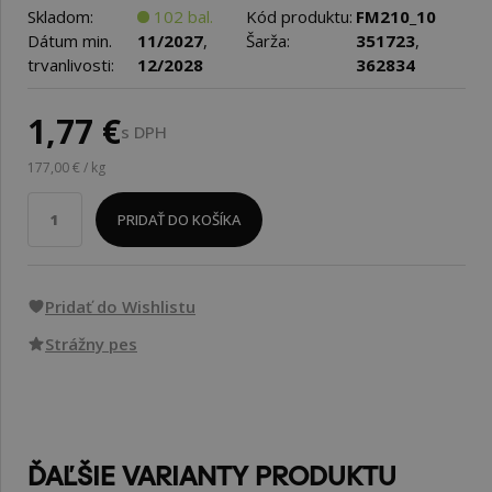
Skladom:
102 bal.
Kód produktu:
FM210_10
Dátum min.
11/2027
,
Šarža:
351723
,
trvanlivosti:
12/2028
362834
1,77 €
s DPH
177,00 € / kg
PRIDAŤ DO KOŠÍKA
Pridať do Wishlistu
Strážny pes
ĎAĽŠIE VARIANTY PRODUKTU