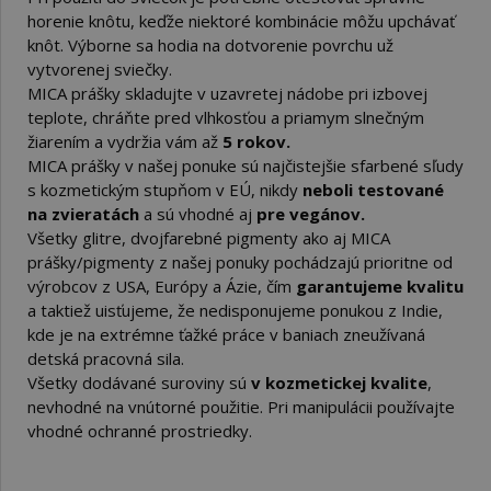
horenie knôtu, keďže niektoré kombinácie môžu upchávať
knôt. Výborne sa hodia na dotvorenie povrchu už
vytvorenej sviečky.
MICA prášky skladujte v uzavretej nádobe pri izbovej
teplote, chráňte pred vlhkosťou a priamym slnečným
žiarením a vydržia vám až
5 rokov.
MICA prášky v našej ponuke sú najčistejšie sfarbené sľudy
s kozmetickým stupňom v EÚ, nikdy
neboli testované
na zvieratách
a sú vhodné aj
pre vegánov.
Všetky glitre, dvojfarebné pigmenty ako aj MICA
prášky/pigmenty z našej ponuky pochádzajú prioritne od
výrobcov z USA, Európy a Ázie, čím
garantujeme kvalitu
a taktiež uisťujeme, že nedisponujeme ponukou z Indie,
kde je na extrémne ťažké práce v baniach zneužívaná
detská pracovná sila.
Všetky dodávané suroviny sú
v kozmetickej kvalite
,
nevhodné na vnútorné použitie. Pri manipulácii používajte
vhodné ochranné prostriedky.