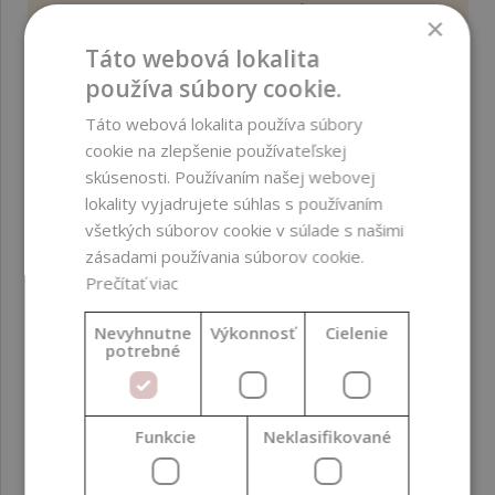
; ftalátov ;
×
alergénnych vonných
Táto webová lokalita
látok ; zložiek z GMO
používa súbory cookie.
; silikónov ; alkoholu
Táto webová lokalita používa súbory
Biologická
Nevzťahuje sa
cookie na zlepšenie používateľskej
odbúrateľnosť
skúsenosti. Používaním našej webovej
lokality vyjadrujete súhlas s používaním
CI číslo
77019, 77891, 77491,
všetkých súborov cookie v súlade s našimi
77492, 77861
zásadami používania súborov cookie.
Prečítať viac
Farba produktu
Oranžová
Nevyhnutne
Výkonnosť
Cielenie
potrebné
Funkcia vo formulácii
Farbivo
Fáza formulácie
Olejová fáza ;
Funkcie
Neklasifikované
Dodatočné
zapracovanie