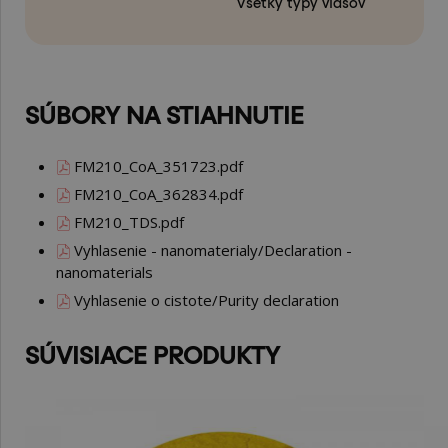
Všetky typy vlasov
SÚBORY NA STIAHNUTIE
FM210_CoA_351723.pdf
FM210_CoA_362834.pdf
FM210_TDS.pdf
Vyhlasenie - nanomaterialy/Declaration -
nanomaterials
Vyhlasenie o cistote/Purity declaration
SÚVISIACE PRODUKTY