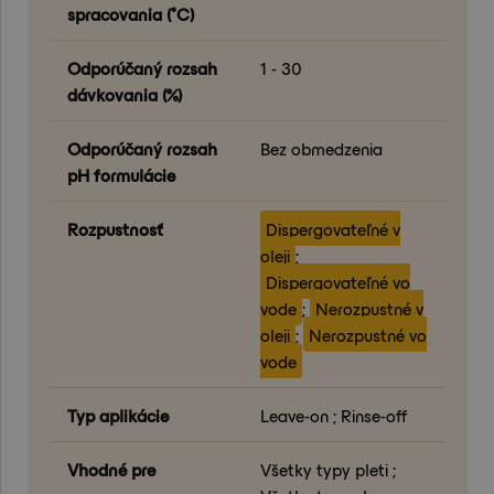
spracovania (°C)
Odporúčaný rozsah
1 - 30
dávkovania (%)
Odporúčaný rozsah
Bez obmedzenia
pH formulácie
Rozpustnosť
Dispergovateľné v
oleji
;
Dispergovateľné vo
vode
;
Nerozpustné v
oleji
;
Nerozpustné vo
vode
Typ aplikácie
Leave-on ; Rinse-off
Vhodné pre
Všetky typy pleti ;