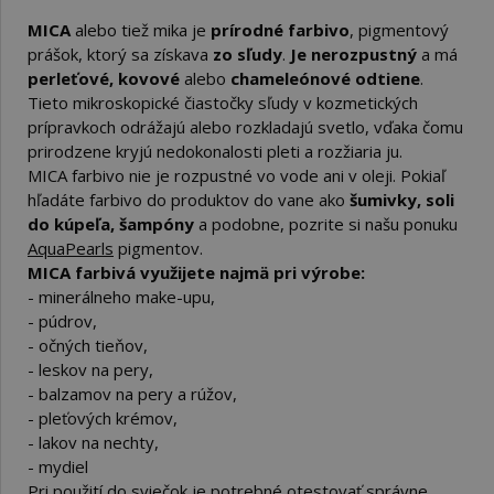
MICA
alebo tiež mika je
prírodné farbivo
, pigmentový
prášok, ktorý sa získava
zo sľudy
.
Je nerozpustný
a má
perleťové, kovové
alebo
chameleónové odtiene
.
Tieto mikroskopické čiastočky sľudy v kozmetických
prípravkoch odrážajú alebo rozkladajú svetlo, vďaka čomu
prirodzene kryjú nedokonalosti pleti a rozžiaria ju.
MICA farbivo nie je rozpustné vo vode ani v oleji. Pokiaľ
hľadáte farbivo do produktov do vane ako
šumivky, soli
do kúpeľa, šampóny
a podobne, pozrite si našu ponuku
AquaPearls
pigmentov.
MICA farbivá využijete najmä pri výrobe:
- minerálneho make-upu,
- púdrov,
- očných tieňov,
- leskov na pery,
- balzamov na pery a rúžov,
- pleťových krémov,
- lakov na nechty,
- mydiel
Pri použití do sviečok je potrebné otestovať správne