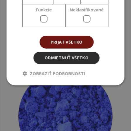
Ultramarín, fialový, modrý podtón, 50 g
Funkcie
Neklasifikované
5,24 €
(104,80 € / kg)
PRIJAŤ VŠETKO
ODMIETNUŤ VŠETKO
ZOBRAZIŤ PODROBNOSTI