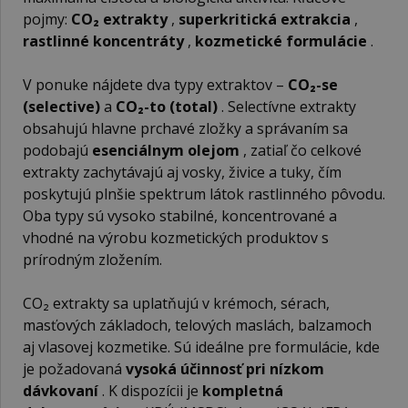
pojmy:
CO₂ extrakty
,
superkritická extrakcia
,
rastlinné koncentráty
,
kozmetické formulácie
.
V ponuke nájdete dva typy extraktov –
CO₂-se
(selective)
a
CO₂-to (total)
. Selectívne extrakty
obsahujú hlavne prchavé zložky a správaním sa
podobajú
esenciálnym olejom
, zatiaľ čo celkové
extrakty zachytávajú aj vosky, živice a tuky, čím
poskytujú plnšie spektrum látok rastlinného pôvodu.
Oba typy sú vysoko stabilné, koncentrované a
vhodné na výrobu kozmetických produktov s
prírodným zložením.
CO₂ extrakty sa uplatňujú v krémoch, sérach,
masťových základoch, telových maslách, balzamoch
aj vlasovej kozmetike. Sú ideálne pre formulácie, kde
je požadovaná
vysoká účinnosť pri nízkom
dávkovaní
. K dispozícii je
kompletná