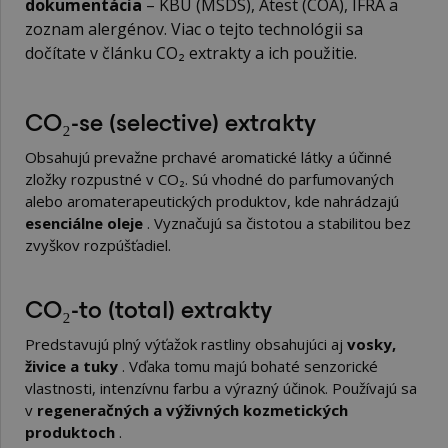
dokumentácia
– KBÚ (MSDS), Atest (COA), IFRA a
zoznam alergénov. Viac o tejto technológii sa
dočítate v článku
CO₂ extrakty a ich použitie
.
CO₂-se (selective) extrakty
Obsahujú prevažne prchavé aromatické látky a účinné
zložky rozpustné v CO₂. Sú vhodné do parfumovaných
alebo aromaterapeutických produktov, kde nahrádzajú
esenciálne oleje
. Vyznačujú sa čistotou a stabilitou bez
zvyškov rozpúšťadiel.
CO₂-to (total) extrakty
Predstavujú plný výťažok rastliny obsahujúci aj
vosky,
živice a tuky
. Vďaka tomu majú bohaté senzorické
vlastnosti, intenzívnu farbu a výrazný účinok. Používajú sa
v
regeneračných a výživných kozmetických
produktoch
.