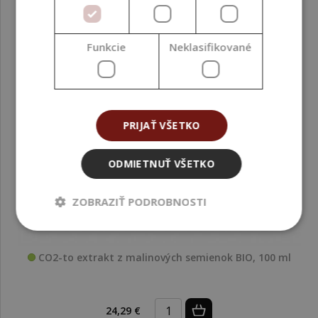
Funkcie
Neklasifikované
PRIJAŤ VŠETKO
ODMIETNUŤ VŠETKO
ZOBRAZIŤ PODROBNOSTI
CO2-to extrakt z malinových semienok BIO, 100 ml
24,29 €