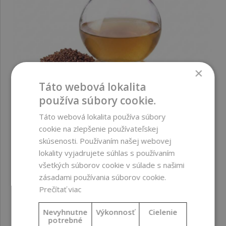
×
Táto webová lokalita
používa súbory cookie.
CO2-to extrakt z malinových semienok BIO, 10 ml
Táto webová lokalita používa súbory
cookie na zlepšenie používateľskej
skúsenosti. Používaním našej webovej
4,69 €
lokality vyjadrujete súhlas s používaním
všetkých súborov cookie v súlade s našimi
zásadami používania súborov cookie.
Prečítať viac
Nevyhnutne
Výkonnosť
Cielenie
potrebné