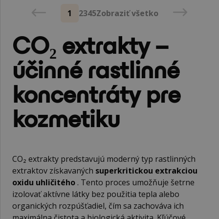
1
2
3
4
5
Zobraziť všetko
CO₂ extrakty –
účinné rastlinné
koncentráty pre
kozmetiku
CO₂ extrakty predstavujú moderný typ rastlinných
extraktov získavaných
superkritickou extrakciou
oxidu uhličitého
. Tento proces umožňuje šetrne
izolovať aktívne látky bez použitia tepla alebo
organických rozpúšťadiel, čím sa zachováva ich
maximálna čistota a biologická aktivita. Kľúčové