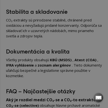
Stabilita a skladovanie
CO₂ extrakty sú prirodzene stabilné, chránené pred
oxidáciou a nevyžadujú pridané konzervanty. Odporúča sa
skladovať ich v uzavretých nádobách, mimo priameho
svetla a zdrojov tepla.
Dokumentácia a kvalita
Všetky produkty obsahujú
KBÚ (MSDS)
,
Atest (COA)
,
IFRA vyhlásenie
a
zoznam alergénov
. Tieto dokumenty
uľahčujú bezpečné a legislatívne správne použitie v
kozmetike.
FAQ – Najčastejšie otázky
Aký je rozdiel medzi CO₂-se a CO₂-to extraktom?
CO₂-se (selective)
obsahuje hlavne prchavé aromatické