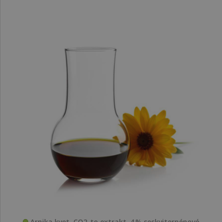
Arnika kvet, CO2-to extrakt, 4 % seskviterpénové