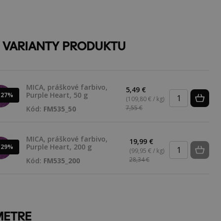
E VARIANTY PRODUKTU
MICA, práškové farbivo,
5,49 €
Purple Heart, 50 g
-27%
(109,80 € / kg)
7,55 €
Kód:
FM535_50
MICA, práškové farbivo,
19,99 €
Purple Heart, 200 g
-29%
(99,95 € / kg)
28,34 €
Kód:
FM535_200
METRE