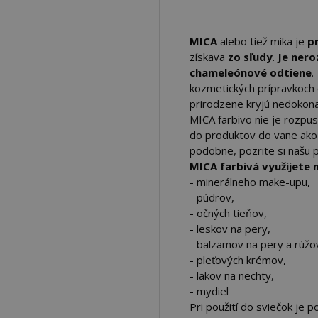
MICA
alebo tiež mika je
p
získava
zo sľudy
.
Je ner
chameleónové odtiene
.
kozmetických prípravkoch 
prirodzene kryjú nedokonalo
MICA farbivo nie je rozpust
do produktov do vane ak
podobne, pozrite si našu
MICA farbivá využijete 
- minerálneho make-upu,
- púdrov,
- očných tieňov,
- leskov na pery,
- balzamov na pery a rúžo
- pleťových krémov,
- lakov na nechty,
- mydiel
Pri použití do sviečok je 