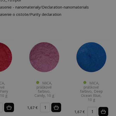
lasenie - nanomaterialy/Declaration-nanomaterials
asenie o cistote/Purity declaration
A,
MICA,
MICA,
ové
práškové
práškové
 Fiery
farbivo,
farbivo, Deep
 10 g
Candy, 10 g
Ocean Blue,
10 g
1,67 €
1,67 €