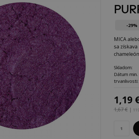
PURP
-29%
MICA alebo
sa získava
chameleóno
Skladom:
Dátum min.
trvanlivosti:
1,19 
1,67 €
|
119