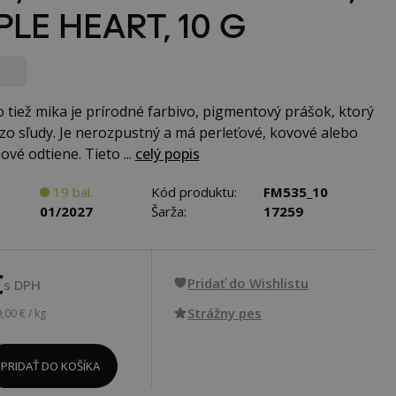
LE HEART, 10 G
 tiež mika je prírodné farbivo, pigmentový prášok, ktorý
 zo sľudy. Je nerozpustný a má perleťové, kovové alebo
vé odtiene. Tieto ...
celý popis
19 bal.
Kód produktu:
FM535_10
01/2027
Šarža:
17259
€
Pridať do Wishlistu
s DPH
Strážny pes
,00 € / kg
PRIDAŤ DO KOŠÍKA