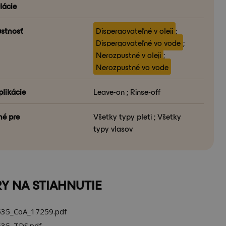
lácie
stnosť
Dispergovateľné v oleji
;
Dispergovateľné vo vode
;
Nerozpustné v oleji
;
Nerozpustné vo vode
plikácie
Leave-on ; Rinse-off
é pre
Všetky typy pleti ; Všetky
typy vlasov
Y NA STIAHNUTIE
35_CoA_17259.pdf
35_TDS.pdf