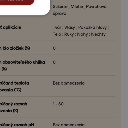
a spracovania
Sušenie ; Mletie ; Povrchová
úprava
ť aplikácie
Tvár ; Vlasy ; Pokožka hlavy ;
Telo ; Ruky ; Nohy ; Nechty
bio zložiek (%)
0
 obnoviteľného uhlíka
0
 (%)
účaná teplota
Bez obmedzenia
ovania (°C)
účaný rozsah
1 - 30
vania (%)
účaný rozsah pH
Bez obmedzenia