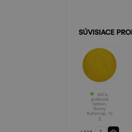
SÚVISIACE PR
MICA,
práškové
farbivo,
Bonny
Buttercup, 10
g
1,67 €