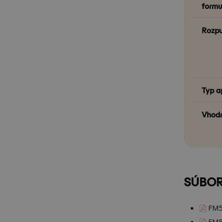
formu
Rozpu
Typ a
Vhodn
SÚBOR
FM5
FM5