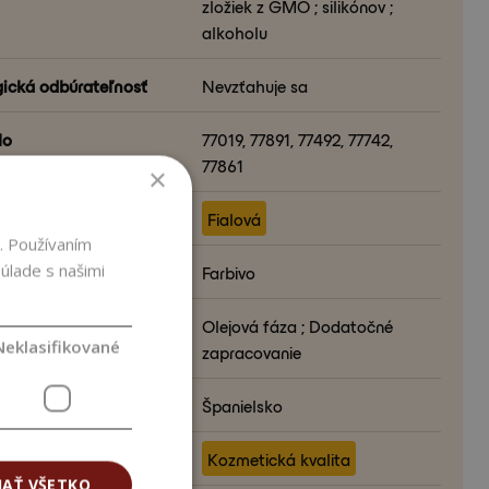
zložiek z GMO ; silikónov ;
alkoholu
gická odbúrateľnosť
Nevzťahuje sa
lo
77019, 77891, 77492, 77742,
77861
×
 produktu
Fialová
. Používaním
úlade s našimi
ia vo formulácii
Farbivo
formulácie
Olejová fáza ; Dodatočné
Neklasifikované
zapracovanie
na pôvodu
Španielsko
ta
Kozmetická kvalita
JAŤ VŠETKO