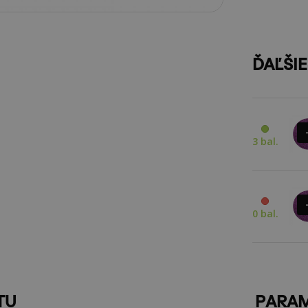
ĎAĽŠI
3 bal.
0 bal.
TU
PARA