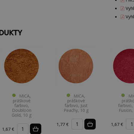
Vyh
Vyhl
ODUKTY
MICA,
MICA,
MIC
práškové
práškové
prášk
farbivo,
farbivo, Just
farbivo,
Doubloon
Peachy, 10 g
Fusion,
Gold, 10 g
1,77 €
1,67 €
1,67 €