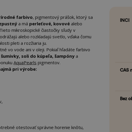
rírodné farbivo
, pigmentový prášok, ktorý sa
INCI
ozpustný
a má
perleťové, kovové
alebo
 Tieto mikroskopické čiastočky sľudy v
odrážajú alebo rozkladajú svetlo, vďaka čomu
sti pleti a rozžiaria ju.
né vo vode ani v oleji. Pokiaľ hľadáte farbivo
o
šumivky, soli do kúpeľa, šampóny
a
 ponuku
AquaPearls
pigmentov.
najmä pri výrobe:
CAS n
Bez o
v,
potrebné otestovať správne horenie knôtu,