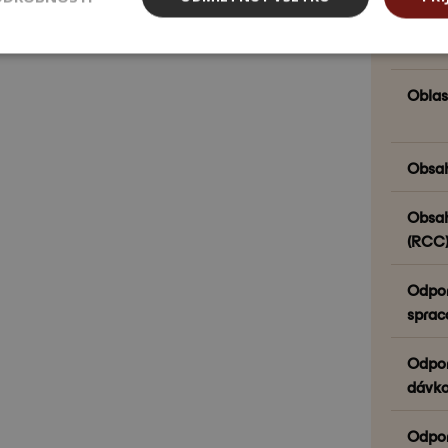
Metód
Oblas
Obsah 
Obsah
(RCC)
Odpor
sprac
Odpor
dávko
Odpor