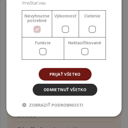
Prečítať viac
prírodného pôvodu
(NOI ISO 16128)
Nevyhnutne
Výkonnosť
Cielenie
potrebné
Krajina pôvodu
USA
Kvalita
Kozmetická kvalita
Funkcie
Neklasifikované
Metóda spracovania
Mletie ; Filtrácia
Oblasť aplikácie
Tvár ; Pokožka hlavy ;
Telo ; Ruky ; Nohy
PRIJAŤ VŠETKO
Obsah bio zložiek (%)
0
ODMIETNUŤ VŠETKO
Obsah
0
ZOBRAZIŤ PODROBNOSTI
obnoviteľného uhlíka
(RCC) (%)