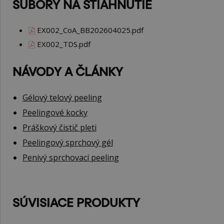
SÚBORY NA STIAHNUTIE
EX002_CoA_BB202604025.pdf
EX002_TDS.pdf
NÁVODY A ČLÁNKY
Gélový telový peeling
Peelingové kocky
Práškový čistič pleti
Peelingový sprchový gél
Penivý sprchovací peeling
SÚVISIACE PRODUKTY