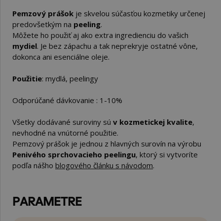
Pemzový prášok
je skvelou súčasťou kozmetiky určenej
predovšetkým na
peeling
.
Môžete ho použiť aj ako extra ingredienciu do vašich
mydiel
. Je bez zápachu a tak neprekryje ostatné vône,
dokonca ani esenciálne oleje.
Použitie
: mydlá, peelingy
Odporúčané dávkovanie : 1-10%
Všetky dodávané suroviny sú
v kozmetickej kvalite
,
nevhodné na vnútorné použitie.
Pemzový prášok je jednou z hlavných surovín na výrobu
Penivého sprchovacieho peelingu
, ktorý si vytvoríte
podľa nášho
blogového článku s návodom
.
PARAMETRE