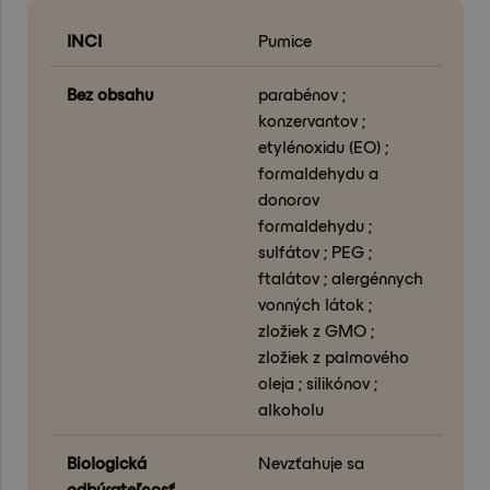
INCI
Pumice
Bez obsahu
parabénov ;
konzervantov ;
etylénoxidu (EO) ;
formaldehydu a
donorov
formaldehydu ;
sulfátov ; PEG ;
ftalátov ; alergénnych
vonných látok ;
zložiek z GMO ;
zložiek z palmového
oleja ; silikónov ;
alkoholu
Biologická
Nevzťahuje sa
odbúrateľnosť