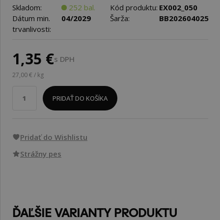
Skladom:
252 bal.
Kód produktu:
EX002_050
Dátum min.
04/2029
Šarža:
BB202604025
trvanlivosti:
1,35 €
s DPH
27,00 € / kg
PRIDAŤ DO KOŠÍKA
Pridať do Wishlistu
Strážny pes
ĎAĽŠIE VARIANTY PRODUKTU