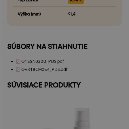
Výška (mm)
91,4
SÚBORY NA STIAHNUTIE
O18SN030B_PDS.pdf
OVK18CM084_PDS.pdf
SÚVISIACE PRODUKTY