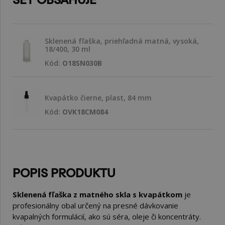
Sklenená fľaška, priehľadná matná, vysoká,
18/400, 30 ml
Kód:
O18SN030B
Kvapátko čierne, plast, 84 mm
Kód:
OVK18CM084
POPIS PRODUKTU
Sklenená fľaška z matného skla s kvapátkom
je
profesionálny obal určený na presné dávkovanie
kvapalných formulácií, ako sú séra, oleje či koncentráty.