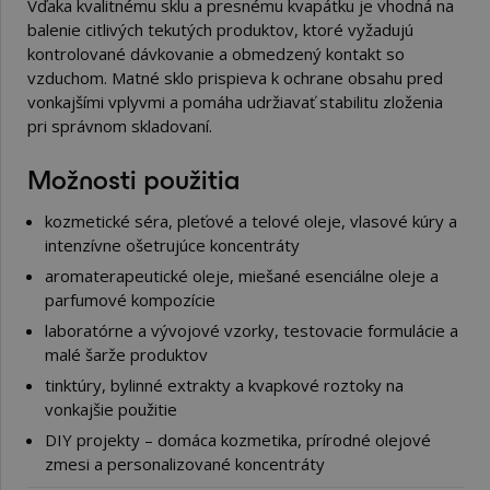
Vďaka kvalitnému sklu a presnému kvapátku je vhodná na
balenie citlivých tekutých produktov, ktoré vyžadujú
kontrolované dávkovanie a obmedzený kontakt so
vzduchom. Matné sklo prispieva k ochrane obsahu pred
vonkajšími vplyvmi a pomáha udržiavať stabilitu zloženia
pri správnom skladovaní.
Možnosti použitia
kozmetické séra, pleťové a telové oleje, vlasové kúry a
intenzívne ošetrujúce koncentráty
aromaterapeutické oleje, miešané esenciálne oleje a
parfumové kompozície
laboratórne a vývojové vzorky, testovacie formulácie a
malé šarže produktov
tinktúry, bylinné extrakty a kvapkové roztoky na
vonkajšie použitie
DIY projekty – domáca kozmetika, prírodné olejové
zmesi a personalizované koncentráty