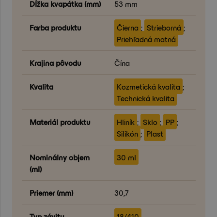
Dĺžka kvapátka (mm)
53 mm
Farba produktu
Čierna
;
Strieborná
;
Priehľadná matná
Krajina pôvodu
Čína
Kvalita
Kozmetická kvalita
;
Technická kvalita
Materiál produktu
Hliník
;
Sklo
;
PP
;
Silikón
;
Plast
Nominálny objem
30 ml
(ml)
Priemer (mm)
30,7
Typ závitu
18/410