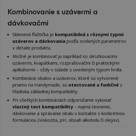
Kombinovanie s uzávermi a
dávkovačmi
Sklenená fľaštička je
kompatibilná s rôznymi typmi
uzáverov a dávkovania
podľa zvolených parametrov
v detaile produktu.
Možné je kombinovať ju napríklad so skrutkovacími
uzávermi, kvapátkami, rozprašovačmi či praktickými
aplikátormi – vždy v súlade s uvedeným typom hrdla.
Kombinácie obalov a uzáverov, ktoré sú vytvorené
priamo na Handymade, sú
otestované a funkčné
z
hľadiska základnej kompatibility.
Pri všetkých kombináciách odporúčame vykonať
vlastný test kompatibility
– najmä tesnenie,
dávkovanie a správanie obalu v kontakte s konkrétnou
formuláciou (viskozita, pH, obsah alkoholu či olejov).