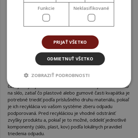
nečistoty a následne vykonať dezinfekciu vhodným
Funkcie
Neklasifikované
alkoholovým prípravkom. Vhodnou voľbou je napríklad
izopropylalkohol alebo rastlinný etanol v technickej čistote
určený na tento účel. Po dezinfekcii nechajte všetky časti
obalu dôkladne odkvapkať a vyschnúť pri izbovej teplote,
aby vnútri neostali zvyšky dezinfekčného prostriedku.
PRIJAŤ VŠETKO
Ako bezpečne zlikvidovať a recyklovať sklenenú
fľaštičku, ak ju nechcem ďalej používať?
ODMIETNUŤ VŠETKO
Ak sa rozhodnete fľaštičku nepoužívať opakovane,
odporúčame ju recyklovať podľa typu použitých
ZOBRAZIŤ PODROBNOSTI
materiálov uvedených v parametroch produktu. Sklenenú
časť je zvyčajne možné umiestniť do kontajnera určeného
na sklo, zatiaľ čo plastové alebo gumové časti kvapátka je
potrebné triediť podľa príslušného druhu materiálu, pokiaľ
je ich recyklácia vo vašom systéme zberu odpadu
podporovaná. Pred recykláciou je vhodné odstrániť
zvyšky produktu a, pokiaľ je to možné, oddeliť jednotlivé
komponenty (sklo, plast, kov) podľa lokálnych pravidiel
triedenia odpadu.