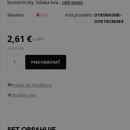
koncentráty. Vďaka kva...
celý popis
Skladom:
0 ks
Kód produktu:
O18SN030B-
OVK18CM084
2,61 €
s DPH
2,61 € / ks
PREDOBJEDNAŤ
Pridať do Wishlistu
Strážny pes
SET OBSAHUJE