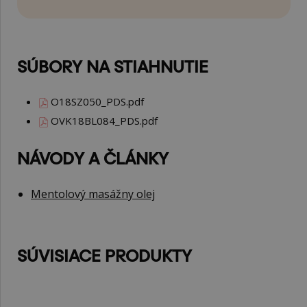
SÚBORY NA STIAHNUTIE
O18SZ050_PDS.pdf
OVK18BL084_PDS.pdf
NÁVODY A ČLÁNKY
Mentolový masážny olej
SÚVISIACE PRODUKTY