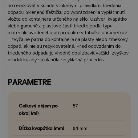
ho recyklovať v súlade s lokálnymi pravidlami triedenia
odpadu. Sklenenú fľaštičku po vyprázdnení a vypláchnutí
vložte do kontajnera určeného na sklo. Uzáver, kvapátko
alebo gumené a plastové časti triedte podľa typu
materiálu uvedeného pri produkte v tabuľke parametrov
– zvyčajne patria do kontajnera na plasty alebo zmesový
odpad, ak nie sú recyklovateľné. Pred odovzdaním do
triedeného odpadu je vhodné obal zbaviť väčších zvyškov
produktu, aby sa uľahčila recyklačná procedúra.
PARAMETRE
Celkový objem po
57
okraj (ml)
Dĺžka kvapátka (mm)
84 mm