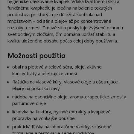
hygienické dávkovanie kvapiek. Vďaka kvalitnému sklu a
funkčnému kvapkadlu je ideálna na balenie tekutých
produktov, pri ktorých je dôležitá kontrola nad
množstvom – od sér a olejov až po koncentrované
roztoky a zmesi. Tmavé sklo poskytuje zvýšenú ochranu
svetlocitlivým zložkám, čím pomáha udržať stabilitu a
kvalitu uloženého obsahu počas celej doby používania.
Možnosti použitia
obal na pleťové a telové séra, oleje, aktívne
koncentráty a ošetrujúce zmesi
fľaštička na vlasové kúry, vlasové oleje a ošetrujúce
elixíry na pokožku hlavy
nádoba na esenciálne oleje, aromaterapeutické zmesi a
parfumové oleje
liekovka na tinktúry, bylinné extrakty a kvapkové
prípravky na vonkajšie použitie
praktická fľaška na laboratórne vzorky, skúšobné
formulácie a testovacie série produktov