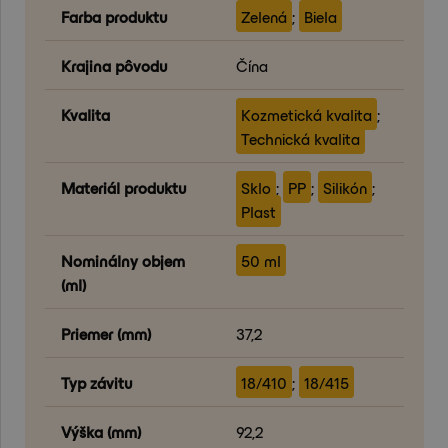
Farba produktu
Zelená
;
Biela
Krajina pôvodu
Čína
Kvalita
Kozmetická kvalita
;
Technická kvalita
Materiál produktu
Sklo
;
PP
;
Silikón
;
Plast
Nominálny objem
50 ml
(ml)
Priemer (mm)
37,2
Typ závitu
18/410
;
18/415
Výška (mm)
92,2