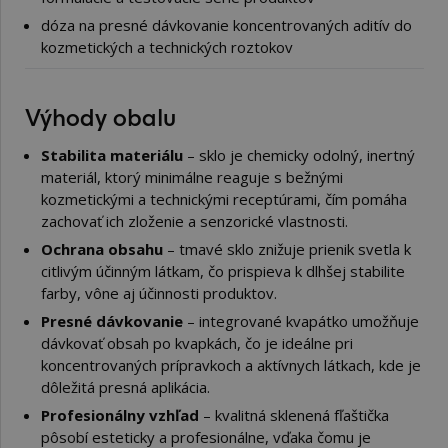
dóza na presné dávkovanie koncentrovaných aditív do
kozmetických a technických roztokov
Výhody obalu
Stabilita materiálu
– sklo je chemicky odolný, inertný
materiál, ktorý minimálne reaguje s bežnými
kozmetickými a technickými receptúrami, čím pomáha
zachovať ich zloženie a senzorické vlastnosti.
Ochrana obsahu
– tmavé sklo znižuje prienik svetla k
citlivým účinným látkam, čo prispieva k dlhšej stabilite
farby, vône aj účinnosti produktov.
Presné dávkovanie
– integrované kvapátko umožňuje
dávkovať obsah po kvapkách, čo je ideálne pri
koncentrovaných prípravkoch a aktívnych látkach, kde je
dôležitá presná aplikácia.
Profesionálny vzhľad
– kvalitná sklenená fľaštička
pôsobí esteticky a profesionálne, vďaka čomu je