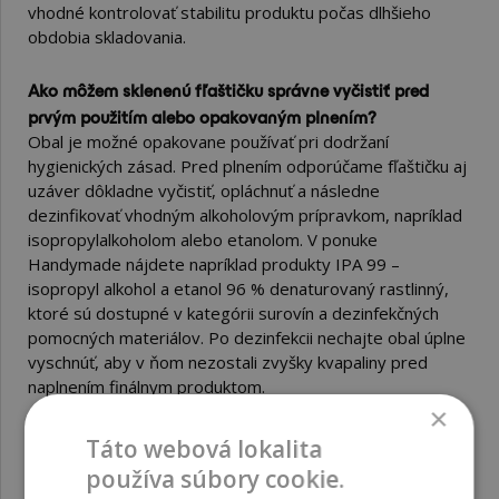
vhodné kontrolovať stabilitu produktu počas dlhšieho
obdobia skladovania.
Ako môžem sklenenú fľaštičku správne vyčistiť pred
prvým použitím alebo opakovaným plnením?
Obal je možné opakovane používať pri dodržaní
hygienických zásad. Pred plnením odporúčame fľaštičku aj
uzáver dôkladne vyčistiť, opláchnuť a následne
dezinfikovať vhodným alkoholovým prípravkom, napríklad
isopropylalkoholom alebo etanolom. V ponuke
Handymade nájdete napríklad produkty IPA 99 –
isopropyl alkohol a etanol 96 % denaturovaný rastlinný,
ktoré sú dostupné v kategórii surovín a dezinfekčných
pomocných materiálov. Po dezinfekcii nechajte obal úplne
vyschnúť, aby v ňom nezostali zvyšky kvapaliny pred
naplnením finálnym produktom.
×
Je možné túto fľaštičku používať opakovane a na rôzne
Táto webová lokalita
typy produktov?
používa súbory cookie.
Fľaštičku je možné opakovane používať, ak dodržíte