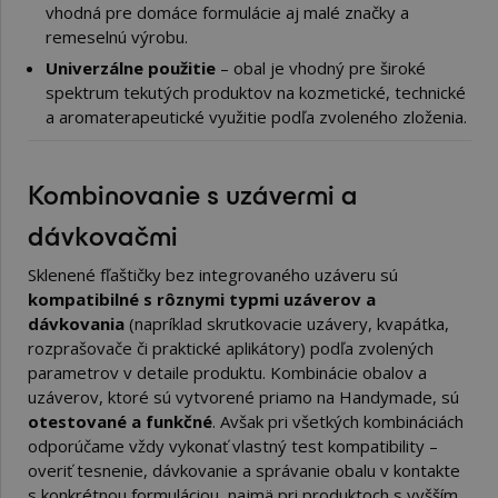
vhodná pre domáce formulácie aj malé značky a
remeselnú výrobu.
Univerzálne použitie
– obal je vhodný pre široké
spektrum tekutých produktov na kozmetické, technické
a aromaterapeutické využitie podľa zvoleného zloženia.
Kombinovanie s uzávermi a
dávkovačmi
Sklenené fľaštičky bez integrovaného uzáveru sú
kompatibilné s rôznymi typmi uzáverov a
dávkovania
(napríklad skrutkovacie uzávery, kvapátka,
rozprašovače či praktické aplikátory) podľa zvolených
parametrov v detaile produktu. Kombinácie obalov a
uzáverov, ktoré sú vytvorené priamo na Handymade, sú
otestované a funkčné
. Avšak pri všetkých kombináciách
odporúčame vždy vykonať vlastný test kompatibility –
overiť tesnenie, dávkovanie a správanie obalu v kontakte
s konkrétnou formuláciou, najmä pri produktoch s vyšším