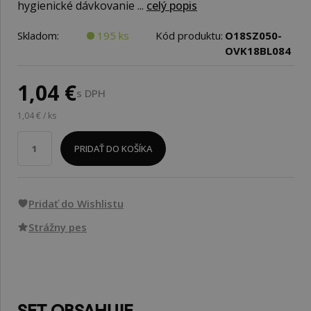
hygienické dávkovanie ...
celý popis
Skladom:
195 ks
Kód produktu:
O18SZ050-
OVK18BL084
1,04 €
s DPH
1,04 € / ks
PRIDAŤ DO KOŠÍKA
Pridať do Wishlistu
Strážny pes
SET OBSAHUJE