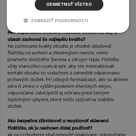
rýchlo nájsť fľaštičky, kelímky, liekovky alebo dózy, ktoré
ODMIETNUŤ VŠETKO
budú zodpovedať vašim požiadavkám na objem aj
kompatibilitu s uzávermi či dávkovačmi.
ZOBRAZIŤ PODROBNOSTI
Ako odporúčate sklenenú fľaštičku skladovať, aby si
obsah zachoval čo najlepšiu kvalitu?
Na zachovanie kvality obsahu je vhodné skladovať
fľaštičku na suchom a chladnejšom mieste, mimo
priameho slnečného žiarenia a zdrojov tepla. Fľaštičku
vždy starostlivo uzatvárajte, aby ste minimalizovali
kontakt obsahu so vzduchom a zamedzili odparovaniu
prchavých zložiek. Pri citlivých formuláciách, ako sú aktívne
séra či zmesi s vyšším podielom éterických olejov,
odporúčame zabezpečiť aj ochranu pred častými
teplotnými výkyvmi, ktoré môžu vplývať na stabilitu
zložiek.
Ako bezpečne zlikvidovať a recyklovať sklenenú
fľaštičku, ak ju nechcem ďalej používať?
Ak sa rozhodnete obal nepoužiť opakovane, odporúčame