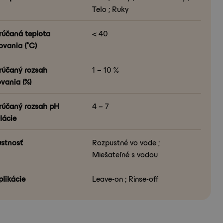
Telo ; Ruky
účaná teplota
< 40
ovania (°C)
účaný rozsah
1 – 10 %
vania (%)
účaný rozsah pH
4 – 7
lácie
stnosť
Rozpustné vo vode ;
Miešateľné s vodou
plikácie
Leave-on ; Rinse-off