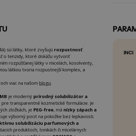
TU
PARA
á) sú látky, ktoré zvyšujú
rozpustnosť
INCI
sť o tenzidy, ktoré dokážu vytvoriť
ním rozpúšťanej látky v micelách, kosolventy,
tnou látkou tvoria rozpustnejší komplex, a
toroch viac na našom
blogu
.
 MB
je moderný
prírodný solubilizátor a
 pre transparentné kozmetické formulácie. Je
ých zložkách, je
PEG-free
, má
nízky zápach a
uje výborný pocit na pokožke bez lepkavosti.
ktívnu solubilizáciu parfumových a
tiacich produktoch, tonikách či micelárnych