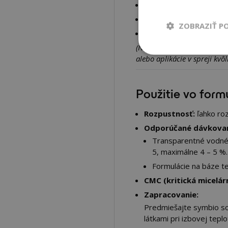
Čistiace roztoky na vlh
Telové a sprchové gély,
ZOBRAZIŤ P
Dekoratívna kozmetika n
(Nie je odporúčaný pre produ
alebo aplikácie v spreji kvôli
Použitie vo formu
Rozpustnosť:
ľahko ro
Odporúčané dávkovan
Transparentné vodné ro
5, maximálne 4 – 5 %.
Formulácie na báze te
CMC (kritická micelár
Zapracovanie:
Predmiešajte symbio sol
látkami pri izbovej teplo