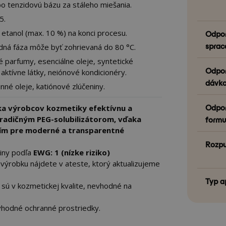
bo tenzidovú bázu za stáleho miešania.
5.
 etanol (max. 10 %) na konci procesu.
Odpor
sprac
ná fáza môže byť zohrievaná do 80 °C.
 parfumy, esenciálne oleje, syntetické
Odpor
é aktívne látky, neiónové kondicionéry.
dávko
inné oleje, katiónové zlúčeniny.
Odpor
ka výrobcov kozmetiky efektívnu a
formu
tradičným PEG-solubilizátorom, vďaka
ním pre moderné a transparentné
Rozpu
iny podľa
EWG: 1 (nízke riziko)
te výrobku nájdete v ateste, ktorý aktualizujeme
Typ a
sú v kozmetickej kvalite, nevhodné na
 vhodné ochranné prostriedky.