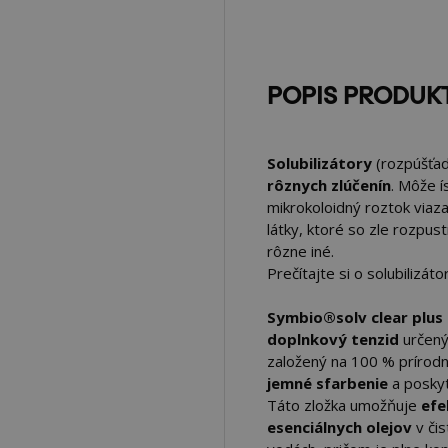
POPIS PRODUK
Solubilizátory
(rozpúšťadl
rôznych zlúčenín
. Môže í
mikrokoloidný roztok viaza
látky, ktoré so zle rozpus
rôzne iné.
Prečítajte si o solubilizá
Symbio®solv clear plus
doplnkový tenzid
určený
založený na 100 % prírodn
jemné sfarbenie
a poskyt
Táto zložka umožňuje
efe
esenciálnych olejov
v čis