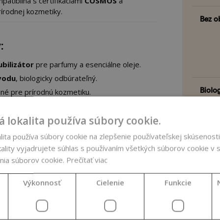
patibilná s certifikáciami
COSMOS
a
írodnej kozmetiky.
Bez o
:
bilizátor
pre parfumy a esenciálne oleje.
vodu
, biologicky odbúrateľný.
Biolo
é pre prírodnú kozmetiku.
pachový profil
– nenarúša charakter finálneho
 lokalita používa súbory cookie.
Certif
pocit na pokožke
.
ita používa súbory cookie na zlepšenie používateľskej skúsenosti
valitu peny
vo formuláciách.
ality vyjadrujete súhlas s používaním všetkých súborov cookie v s
Farba
é (do 10%) aj bezalkoholové koncepty
.
nia súborov cookie.
Prečítať viac
Funkc
Výkonnosť
Cielenie
Funkcie
uktov ako:
Fáza 
.