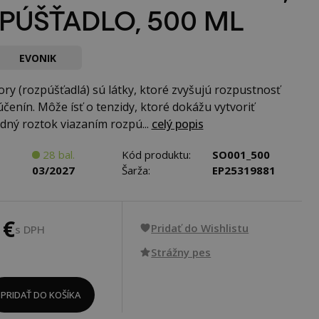
PÚŠŤADLO, 500 ML
EVONIK
tory (rozpúšťadlá) sú látky, ktoré zvyšujú rozpustnosť
účenín. Môže ísť o tenzidy, ktoré dokážu vytvoriť
dný roztok viazaním rozpú...
celý popis
28 bal.
Kód produktu:
SO001_500
03/2027
Šarža:
EP25319881
 €
Pridať do Wishlistu
s DPH
Strážny pes
PRIDAŤ DO KOŠÍKA