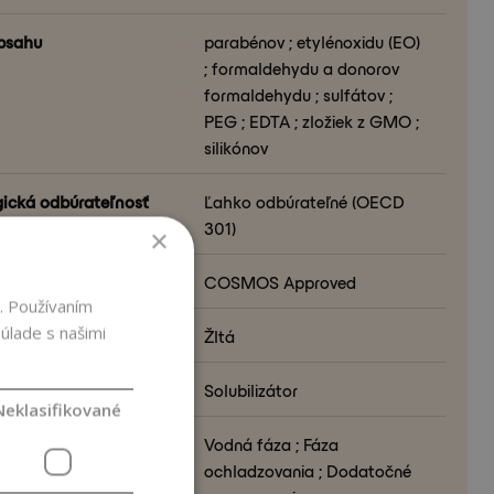
bsahu
parabénov ; etylénoxidu (EO)
; formaldehydu a donorov
formaldehydu ; sulfátov ;
PEG ; EDTA ; zložiek z GMO ;
silikónov
gická odbúrateľnosť
Ľahko odbúrateľné (OECD
301)
×
ikácie
COSMOS Approved
. Používaním
úlade s našimi
 produktu
Žltá
ia vo formulácii
Solubilizátor
Neklasifikované
formulácie
Vodná fáza ; Fáza
ochladzovania ; Dodatočné