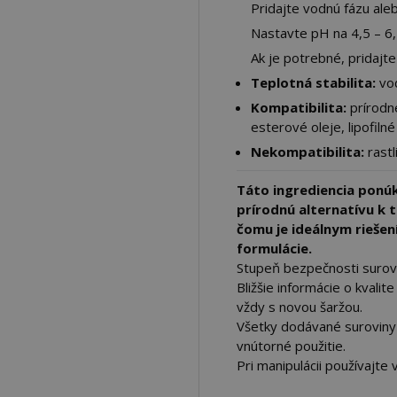
Pridajte vodnú fázu ale
Nastavte pH na 4,5 – 6,
Ak je potrebné, pridajte
Teplotná stabilita:
vod
Kompatibilita:
prírodné
esterové oleje, lipofiln
Nekompatibilita:
rastl
Táto ingrediencia ponú
prírodnú alternatívu k 
čomu je ideálnym rieše
formulácie.
Stupeň bezpečnosti surov
Bližšie informácie o kvali
vždy s novou šaržou.
Všetky dodávané suroviny 
vnútorné použitie.
Pri manipulácii používajte