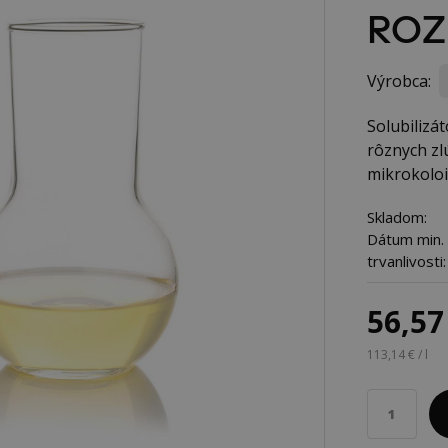
ROZ
Výrobca:
Solubilizá
rôznych zl
mikrokoloi
Skladom:
Dátum min.
trvanlivosti:
56,57
113,14 € / l