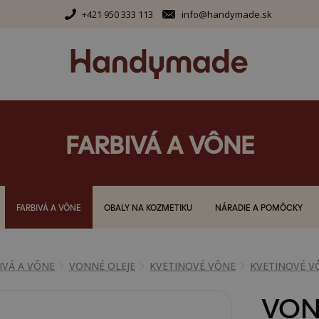
+421 950 333 113
info@handymade.sk
FARBIVÁ A VÔNE
FARBIVÁ A VÔNE
OBALY NA KOZMETIKU
NÁRADIE A POMÔCKY
IVÁ A VÔNE
VONNÉ OLEJE
KVETINOVÉ VÔNE
KVETINOVÉ V
VON