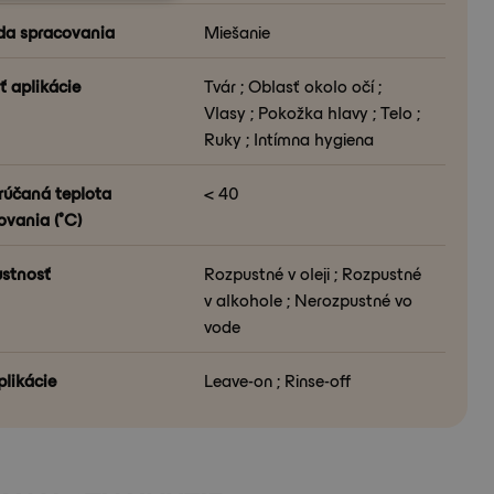
a spracovania
Miešanie
ť aplikácie
Tvár ; Oblasť okolo očí ;
Vlasy ; Pokožka hlavy ; Telo ;
Ruky ; Intímna hygiena
účaná teplota
< 40
ovania (°C)
stnosť
Rozpustné v oleji ; Rozpustné
v alkohole ; Nerozpustné vo
vode
plikácie
Leave-on ; Rinse-off