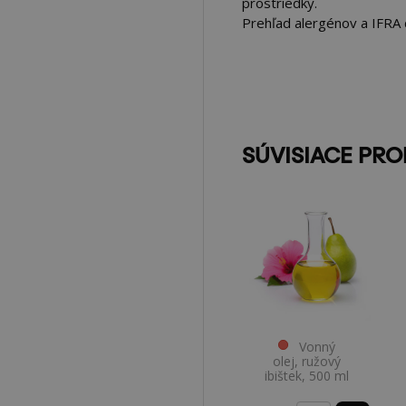
prostriedky.
Prehľad alergénov a IFRA d
SÚVISIACE PR
Vonný
olej, ružový
ibištek, 500 ml