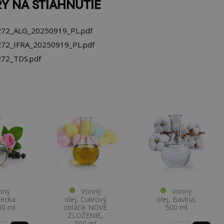
Y NA STIAHNUTIE
72_ALG_20250919_PL.pdf
72_IFRA_20250919_PL.pdf
72_TDS.pdf
ný
Vonný
Vonný
diecka
olej, Cukrový
olej, Bavlna,
00 ml
obláčik NOVÉ
500 ml
ZLOŽENIE,
500 ml