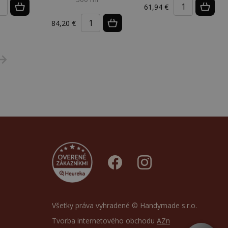
61,94 €
84,20 €
Všetky práva vyhradené © Handymade s.r.o.
Tvorba internetového obchodu
AZn