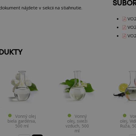
SÚBOR
okument nájdete v sekcii na stiahnutie.
VO2
VO2
VO2
ODUKTY
Vonný olej
Vonný
Von
biela gardénia,
olej, svieži
olej, Vi
500 ml
vzduch, 500
Ruža, 5
ml