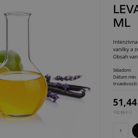
LEV
ML
Intenzívna
vanilky a 
Obsah vanil
Skladom:
Dátum min.
trvanlivosti:
51,44
102,88 € / l