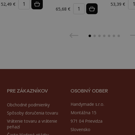
52,49 €
53,39 €
65,68 €
PRE ZÁKAZNÍKOV
OSOBNÝ ODBER
Handymade s.r.o.
Obchodné podmienky
Montážna 15
Spôsoby doručenia tovaru
Vrátenie tovaru a vrátenie
971 04 Prievidza
peňazí
Slovensko
Často kladené otázky