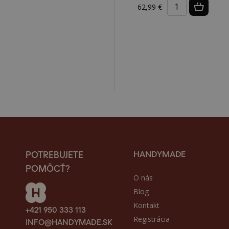
62,99 €
HANDYMADE
POTREBUJETE
POMÔCŤ?
O nás
Blog
Kontakt
+421 950 333 113
Registrácia
INFO@HANDYMADE.SK