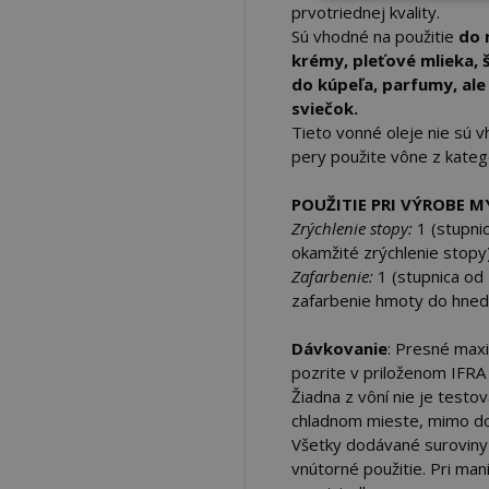
prvotriednej kvality.
Sú vhodné na použitie
do 
krémy, pleťové mlieka,
do kúpeľa, parfumy, ale
sviečok.
Tieto vonné oleje nie sú v
pery použite vône z kate
POUŽITIE PRI VÝROBE 
Zrýchlenie stopy:
1 (stupnic
okamžité zrýchlenie stopy
Zafarbenie:
1 (
stupnica od
zafarbenie hmoty do hned
Dávkovanie
: Presné max
pozrite v priloženom IFR
Žiadna z vôní nie je testo
chladnom mieste, mimo dos
Všetky dodávané suroviny
vnútorné použitie. Pri man