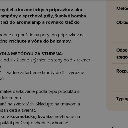
Metód
mydiel a kozmetických prípravkov ako
 šampóny a sprchové gély, šumivé bomby
Oblas
 tiež do aromalámp a rovnako tiež do
hodné na použitie na pery, do prípravkov na
górie
Príchute a vône do balzamov
.
Odpor
MYDLA METÓDOU ZA STUDENA:
sprac
a od 1 - žiadne zrýchlenie stopy do 5 - takmer
)
Rozpu
 1 - žiadne zafarbenie hmoty
do 5 - výrazné
a)
imálne dávkovanie podľa typu produktu si
A dokumente.
Typ a
vaná na zvieratách. Skladujte na tmavom a
ah detí a zvierat.
 sú
v kozmetickej kvalite
, nevhodné na
ipulácii používajte vhodné ochranné