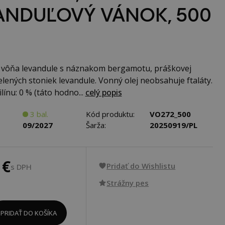
ANDUĽOVÝ VÁNOK, 500
 vôňa levandule s náznakom bergamotu, práškovej
zelených stoniek levandule. Vonný olej neobsahuje ftaláty.
ínu: 0 % (táto hodno...
celý popis
3 bal.
Kód produktu:
VO272_500
09/2027
Šarža:
20250919/PL
 €
Pridať do Wishlistu
s DPH
Strážny pes
PRIDAŤ DO KOŠÍKA