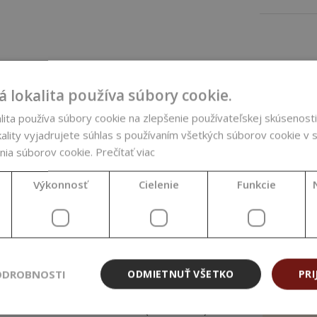
TU
PARA
 lokalita používa súbory cookie.
ita používa súbory cookie na zlepšenie používateľskej skúsenosti
 s n
áznakom bergamotu, práškovej vanilky a
INCI
ality vyjadrujete súhlas s používaním všetkých súborov cookie v s
.
nia súborov cookie.
Prečítať viac
áty.
Farba
 hodnota zahŕňa všetky formy vanilínu)
Výkonnosť
Cielenie
Funkcie
Funkc
 mydlá 1-5%, sviečky 5-10% (presné
a typu produktu si pozrite v priloženom IFRA
Fáza 
 že vôňa obsahuje vanilín, môže mať tendenciu
é výrobky a mydlo. Dôkladne preto vôňu
Kraji
ODROBNOSTI
ODMIETNUŤ VŠETKO
PRI
etické oleje vyrobené v EÚ a spĺňajú
Kvali
. Vône sú 100% koncentrované (nezriedené) a