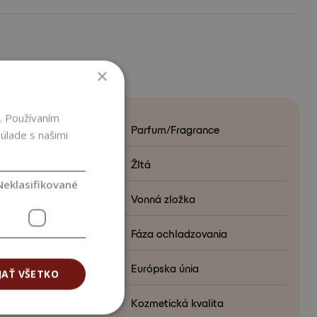
METRE
×
. Používaním
Parfum/Fragrance
úlade s našimi
 produktu
Žltá
Neklasifikované
ia vo formulácii
Vonná zložka
formulácie
Fáza ochladzovania
na pôvodu
Európska únia
JAŤ VŠETKO
ta
Kozmetická kvalita