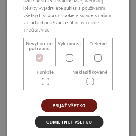
skúsenosti. Používaním našej webovej
lokality vyjadrujete súhlas s používaním
všetkých súborov cookie v súlade s našimi
INCI
Parfum/Fragrance
zásadami používania súborov cookie.
Prečítať viac
Bez obsahu
parabénov ;
formaldehydu a
Nevyhnutne
Výkonnosť
Cielenie
potrebné
donorov
formaldehydu ;
ftalátov
Funkcie
Neklasifikované
Farba produktu
Žltá ; Priehľadná
Funkcia vo formulácii
Vonná zložka
PRIJAŤ VŠETKO
Fáza formulácie
Fáza ochladzovania ;
Dodatočné
ODMIETNUŤ VŠETKO
zapracovanie