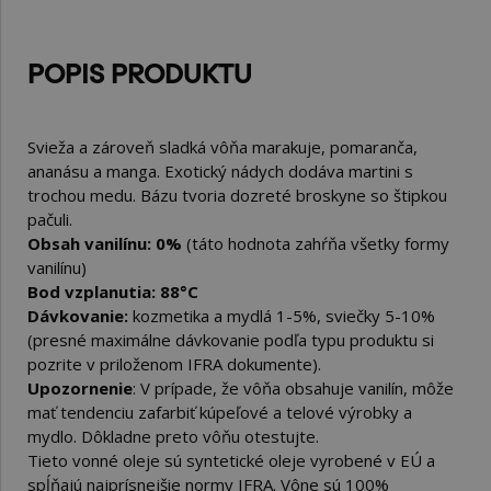
POPIS PRODUKTU
Svieža a zároveň sladká vôňa marakuje, pomaranča,
ananásu a manga. Exotický nádych dodáva martini s
trochou medu. Bázu tvoria dozreté broskyne so štipkou
pačuli.
Obsah vanilínu: 0%
(táto hodnota zahŕňa všetky formy
vanilínu)
Bod vzplanutia: 88°C
Dávkovanie:
kozmetika a mydlá 1-5%, sviečky 5-10%
(presné maximálne dávkovanie podľa typu produktu si
pozrite v priloženom IFRA dokumente).
Upozornenie
: V prípade, že vôňa obsahuje vanilín, môže
mať tendenciu zafarbiť kúpeľové a telové výrobky a
mydlo. Dôkladne preto vôňu otestujte.
Tieto vonné oleje sú syntetické oleje vyrobené v EÚ a
spĺňajú najprísnejšie normy IFRA. Vône sú 100%