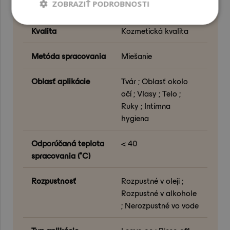
ZOBRAZIŤ PODROBNOSTI
Krajina pôvodu
Európska únia
Kvalita
Kozmetická kvalita
Metóda spracovania
Miešanie
Oblasť aplikácie
Tvár ; Oblasť okolo
očí ; Vlasy ; Telo ;
Ruky ; Intímna
hygiena
Odporúčaná teplota
< 40
spracovania (°C)
Rozpustnosť
Rozpustné v oleji ;
Rozpustné v alkohole
; Nerozpustné vo vode