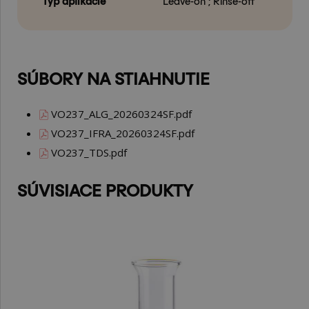
Typ aplikácie
Leave-on ; Rinse-off
SÚBORY NA STIAHNUTIE
VO237_ALG_20260324SF.pdf
VO237_IFRA_20260324SF.pdf
VO237_TDS.pdf
SÚVISIACE PRODUKTY