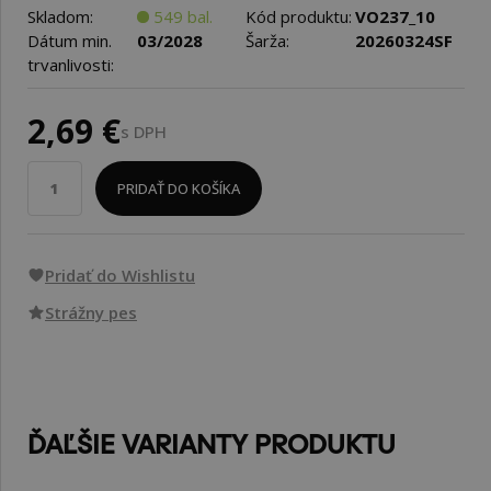
Skladom:
549 bal.
Kód produktu:
VO237_10
Dátum min.
03/2028
Šarža:
20260324SF
trvanlivosti:
2,69 €
s DPH
PRIDAŤ DO KOŠÍKA
Pridať do Wishlistu
Strážny pes
ĎAĽŠIE VARIANTY PRODUKTU