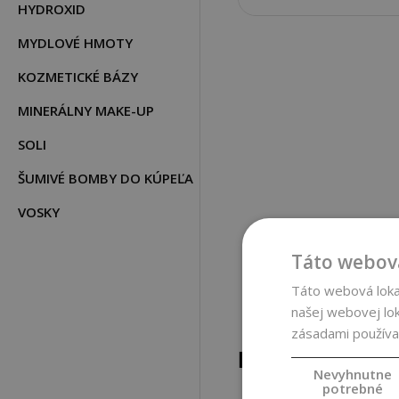
HYDROXID
MYDLOVÉ HMOTY
KOZMETICKÉ BÁZY
MINERÁLNY MAKE-UP
SOLI
ŠUMIVÉ BOMBY DO KÚPEĽA
VOSKY
Táto webová
Táto webová lokal
našej webovej lok
zásadami používa
POPIS PRODUK
Nevyhnutne
potrebné