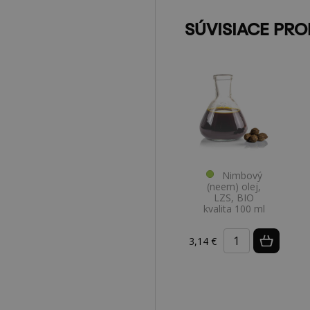
SÚVISIACE PR
Nimbový
(neem) olej,
LZS, BIO
kvalita 100 ml
3,14 €