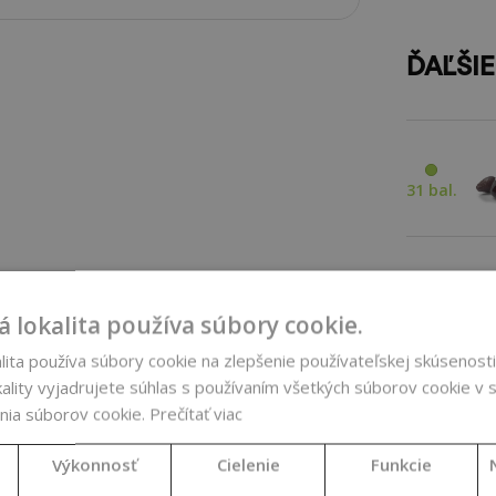
ĎAĽŠI
31 bal.
15 bal.
 lokalita používa súbory cookie.
ita používa súbory cookie na zlepšenie používateľskej skúsenosti
ality vyjadrujete súhlas s používaním všetkých súborov cookie v s
nia súborov cookie.
Prečítať viac
TU
PARA
Výkonnosť
Cielenie
Funkcie