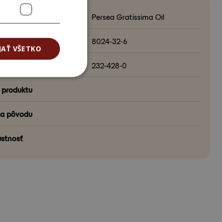
Persea Gratissima Oil
°
8024-32-6
JAŤ VŠETKO
slo
232-428-0
 produktu
na pôvodu
stnosť