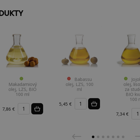
ODUKTY
Babassu
Jojo
Makadamiový
olej, LZS, 100
olej, li
olej, LZS, BIO
ml
za stud
100 ml
BIO kva
100 
5,45 €
7,86 €
7,34 €