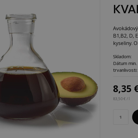
KVA
Avokádový 
B1,B2, D, 
kyseliny. Ol
Skladom:
Dátum min.
trvanlivosti:
8,35 
83,50 € / l