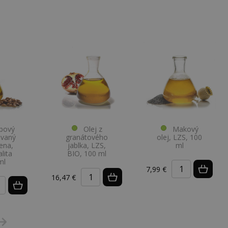
bový
Olej z
Makový
sovaný
granátového
olej, LZS, 100
ena,
jablka, LZS,
ml
lita
BIO, 100 ml
ml
7,99 €
16,47 €