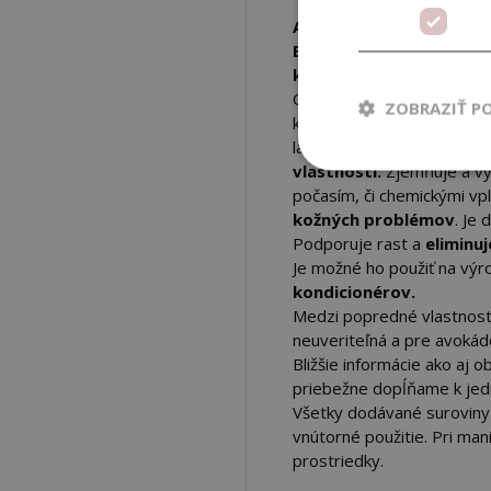
Avokádový olej
je
100% 
B1,B2, D, E (prírodný 
kyseliny
.
Olej neprešiel rafináciou, 
ZOBRAZIŤ P
kvality od SOIL ASSOTIAT
látok. Tiež je známy pre 
vlastnosti.
Zjemňuje a vy
počasím, či chemickými vp
kožných problémov
. Je
Podporuje rast a
eliminu
Je možné ho použiť na vý
kondicionérov.
Medzi popredné vlastnosti
neuveriteľná a pre avoká
Bližšie informácie ako aj 
priebežne dopĺňame k jedn
Všetky dodávané surovin
vnútorné použitie. Pri man
prostriedky.