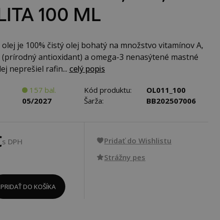
LITA 100 ML
olej je 100% čistý olej bohatý na množstvo vitamínov A,
E (prírodný antioxidant) a omega-3 nenasýtené mastné
ej neprešiel rafin...
celý popis
157 bal.
Kód produktu:
OL011_100
05/2027
Šarža:
BB202507006
€
Pridať do Wishlistu
s DPH
Strážny pes
PRIDAŤ DO KOŠÍKA