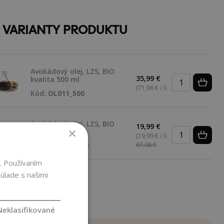
E VARIANTY PRODUKTU
Avokádový olej, LZS, BIO
35,99 €
kvalita 500 ml
(71,98 € / l)
Kód:
OL011_500
Avokádový olej, LZS, BIO
19,99 €
×
kvalita 1000 ml
-70%
(19,99 € / l)
67,08 €
Kód:
OL011_1000
. Používaním
úlade s našimi
METRE
Neklasifikované