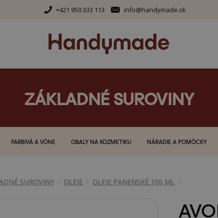
+421 950 333 113
info@handymade.sk
ZÁKLADNÉ SUROVINY
FARBIVÁ A VÔNE
OBALY NA KOZMETIKU
NÁRADIE A POMÔCKY
ADNÉ SUROVINY
OLEJE
OLEJE PANENSKÉ 100 ML
AVO