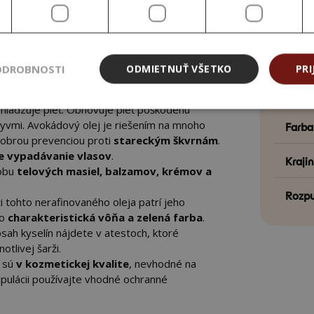
čistý
olej bohatý na množstvo vitamínov
A,
INCI
antioxidant) a omega-3 nenasýtené mastné
CAS n
je
za studena lisovaný, BIO
s certifikátom
ODROBNOSTI
ODMIETNUŤ VŠETKO
PRI
ION, obsahuje mnoho zdraviu prospešných
EC čí
svoje
hojivé a regeneračné
hladzuje pleť. Obnovuje pleť poškodenú
lyvmi. Avokádový olej je riešením na mnoho
Farba
 dobrou prevenciou proti
stareckým škvrnám
.
je vypadávanie vlasov
.
Kraji
robu
telových masiel, balzamov, krémov a
Rozpu
 tohto nerafinovaného oleja patrí jeho
do
charakteristická vôňa a zelená farba
.
obsah kyselín nájdete v atestoch, ktoré
otlivej šarži.
y sú
v kozmetickej kvalite
, nevhodné na
ipulácii používajte vhodné ochranné