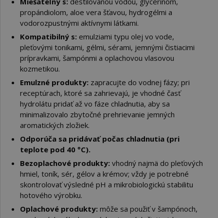
Miešateľný s:
destilovanou vodou, glycerínom,
propándiolom, aloe vera šťavou, hydrogélmi a
vodorozpustnými aktívnymi látkami.
Kompatibilný s:
emulziami typu olej vo vode,
pleťovými tonikami, gélmi, sérami, jemnými čistiacimi
prípravkami, šampónmi a oplachovou vlasovou
kozmetikou.
Emulzné produkty:
zapracujte do vodnej fázy; pri
receptúrach, ktoré sa zahrievajú, je vhodné časť
hydrolátu pridať až vo fáze chladnutia, aby sa
minimalizovalo zbytočné prehrievanie jemných
aromatických zložiek.
Odporúča sa pridávať počas chladnutia (pri
teplote pod 40 °C).
Bezoplachové produkty:
vhodný najmä do pleťových
hmiel, toník, sér, gélov a krémov; vždy je potrebné
skontrolovať výsledné pH a mikrobiologickú stabilitu
hotového výrobku.
Oplachové produkty:
môže sa použiť v šampónoch,