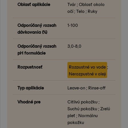
Oblasť aplikácie
Tvár ; Oblasť okolo
očí ; Telo ; Ruky
Odporúčaný rozsah
1-100
dávkovania (%)
Odporúčaný rozsah
3,0-8,0
pH formulácie
Rozpustnosť
Rozpustné vo vode
;
Nerozpustné v oleji
Typ aplikácie
Leave-on ; Rinse-off
Vhodné pre
Citlivú pokožku ;
Suchú pokožku ; Zrelú
pleť ; Normálnu
pokožku