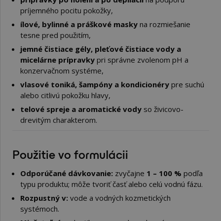
príjemného pocitu pokožky,
ílové, bylinné a práškové masky
na rozmiešanie
tesne pred použitím,
jemné čistiace gély, pleťové čistiace vody a
micelárne prípravky
pri správne zvolenom pH a
konzervačnom systéme,
vlasové toniká, šampóny a kondicionéry
pre suchú
alebo citlivú pokožku hlavy,
telové spreje a aromatické vody
so živicovo-
drevitým charakterom.
Použitie vo formulácii
Odporúčané dávkovanie:
zvyčajne
1 – 100 %
podľa
typu produktu; môže tvoriť časť alebo celú vodnú fázu.
Rozpustný v:
vode a vodných kozmetických
systémoch.