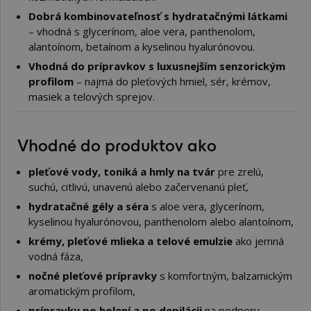
Dobrá kombinovateľnosť s hydratačnými látkami
– vhodná s glycerínom, aloe vera, panthenolom,
alantoínom, betaínom a kyselinou hyalurónovou.
Vhodná do prípravkov s luxusnejším senzorickým
profilom
– najmä do pleťových hmiel, sér, krémov,
masiek a telových sprejov.
Vhodné do produktov ako
pleťové vody, toniká a hmly na tvár
pre zrelú,
suchú, citlivú, unavenú alebo začervenanú pleť,
hydratačné gély a séra
s aloe vera, glycerínom,
kyselinou hyalurónovou, panthenolom alebo alantoínom,
krémy, pleťové mlieka a telové emulzie
ako jemná
vodná fáza,
nočné pleťové prípravky
s komfortným, balzamickým
aromatickým profilom,
prípravky po holení a po depilácii
na podporu