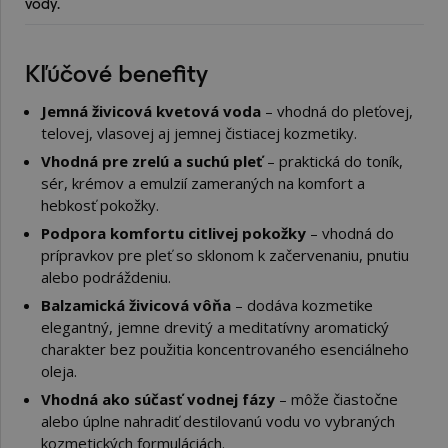
vody.
Kľúčové benefity
Jemná živicová kvetová voda
– vhodná do pleťovej,
telovej, vlasovej aj jemnej čistiacej kozmetiky.
Vhodná pre zrelú a suchú pleť
– praktická do toník,
sér, krémov a emulzií zameraných na komfort a
hebkosť pokožky.
Podpora komfortu citlivej pokožky
– vhodná do
prípravkov pre pleť so sklonom k začervenaniu, pnutiu
alebo podráždeniu.
Balzamická živicová vôňa
– dodáva kozmetike
elegantný, jemne drevitý a meditatívny aromatický
charakter bez použitia koncentrovaného esenciálneho
oleja.
Vhodná ako súčasť vodnej fázy
– môže čiastočne
alebo úplne nahradiť destilovanú vodu vo vybraných
kozmetických formuláciách.