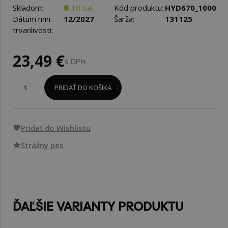
Skladom:
10 bal.
Kód produktu:
HYD670_1000
Dátum min.
12/2027
Šarža:
131125
trvanlivosti:
23,49 €
s DPH
PRIDAŤ DO KOŠÍKA
Pridať do Wishlistu
Strážny pes
ĎAĽŠIE VARIANTY PRODUKTU