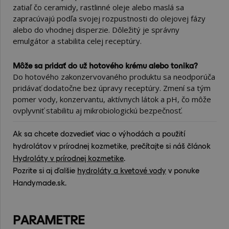
zatiaľ čo ceramidy, rastlinné oleje alebo maslá sa
zapracúvajú podľa svojej rozpustnosti do olejovej fázy
alebo do vhodnej disperzie. Dôležitý je správny
emulgátor a stabilita celej receptúry.
Môže sa pridať do už hotového krému alebo tonika?
Do hotového zakonzervovaného produktu sa neodporúča
pridávať dodatočne bez úpravy receptúry. Zmení sa tým
pomer vody, konzervantu, aktívnych látok a pH, čo môže
ovplyvniť stabilitu aj mikrobiologickú bezpečnosť.
Ak sa chcete dozvedieť viac o výhodách a použití
hydrolátov v prírodnej kozmetike, prečítajte si náš článok
Hydroláty v prírodnej kozmetike
.
Pozrite si aj ďalšie
hydroláty a kvetové vody
v ponuke
Handymade.sk.
PARAMETRE