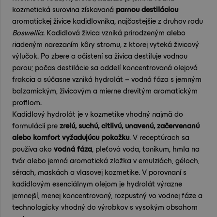
kozmetická surovina získavaná
parnou destiláciou
aromatickej živice kadidlovníka, najčastejšie z druhov rodu
Boswellia
. Kadidlová živica vzniká prirodzeným alebo
riadeným narezaním kôry stromu, z ktorej vyteká živicový
výlučok. Po zbere a očistení sa živica destiluje vodnou
parou; počas destilácie sa oddelí koncentrovaná olejová
frakcia a súčasne vzniká hydrolát – vodná fáza s jemným
balzamickým, živicovým a mierne drevitým aromatickým
profilom.
Kadidlový hydrolát je v kozmetike vhodný najmä do
formulácií pre
zrelú, suchú, citlivú, unavenú, začervenanú
alebo komfort vyžadujúcu pokožku
. V receptúrach sa
používa ako
vodná fáza
, pleťová voda, tonikum, hmla na
tvár alebo jemná aromatická zložka v emulziách, géloch,
sérach, maskách a vlasovej kozmetike. V porovnaní s
kadidlovým esenciálnym olejom je hydrolát výrazne
jemnejší, menej koncentrovaný, rozpustný vo vodnej fáze a
technologicky vhodný do výrobkov s vysokým obsahom