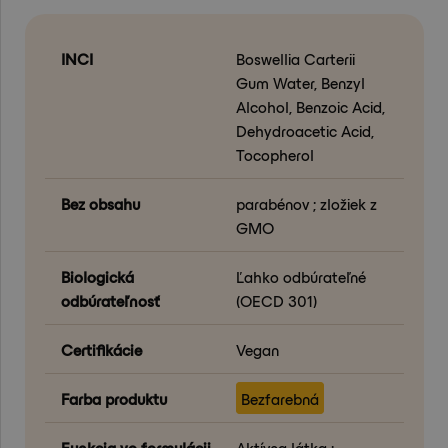
INCI
Boswellia Carterii
Gum Water, Benzyl
Alcohol, Benzoic Acid,
Dehydroacetic Acid,
Tocopherol
Bez obsahu
parabénov ; zložiek z
GMO
Biologická
Ľahko odbúrateľné
odbúrateľnosť
(OECD 301)
Certifikácie
Vegan
Farba produktu
Bezfarebná
Funkcia vo formulácii
Aktívna látka ;