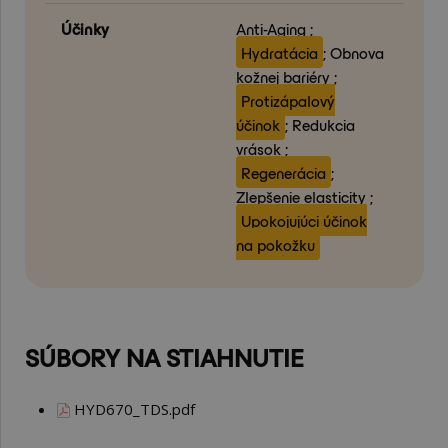
Účinky
Anti-Aging ;
Hydratácia
; Obnova
kožnej bariéry ;
Protizápalový
účinok
; Redukcia
vrások ;
Regenerácia
;
Zlepšenie elasticity ;
Upokojujúci účinok
na pokožku
SÚBORY NA STIAHNUTIE
HYD670_TDS.pdf