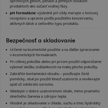
sprchových géloch, penách a jemných čistiacich
produktoch ako súčasť vodnej fázy.
pH formulácie:
výsledné pH vždy merajte v hotovej
receptúre a upravte podľa použitého konzervantu,
aktívnych látok a cieľového typu produktu.
Bezpečnosť a skladovanie
Určené na kozmetické použitie a na ďalšie spracovanie
v kozmetických formuláciách.
Pri citlivej pokožke alebo pri prvom použití odporúčame
vykonať skúšku znášanlivosti na malej ploche pokožky.
Zabráňte kontaminácii obsahu – používajte čisté
pomôcky, obal po použití ihneď uzatvorte a nevlievajte
späť už odobratú surovinu.
Skladujte v dobre uzatvorenom obale, mimo priameho
slnečného žiarenia a zdrojov tepla.
Vhodné je skladovanie v chlade, suchu a tme; hydroláty