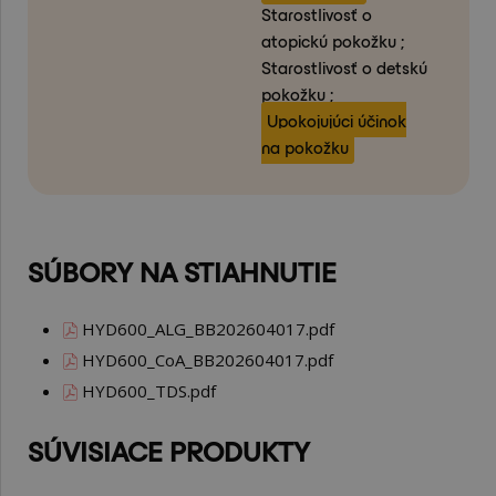
Starostlivosť o
atopickú pokožku ;
Starostlivosť o detskú
pokožku ;
Upokojujúci účinok
na pokožku
SÚBORY NA STIAHNUTIE
HYD600_ALG_BB202604017.pdf
HYD600_CoA_BB202604017.pdf
HYD600_TDS.pdf
SÚVISIACE PRODUKTY