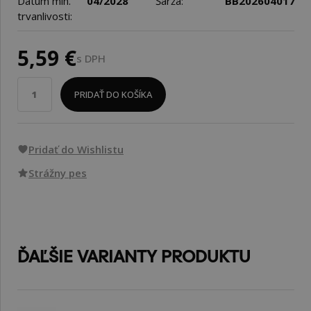
Dátum min.
04/2028
Šarža:
BB202604017
trvanlivosti:
5,59 €
s DPH
PRIDAŤ DO KOŠÍKA
Pridať do Wishlistu
Strážny pes
ĎAĽŠIE VARIANTY PRODUKTU