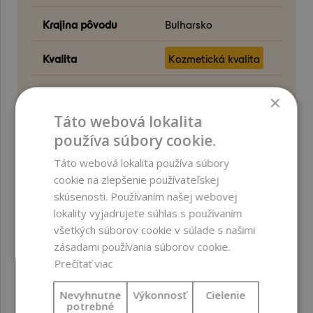
Krajina pôvodu
Bulharsko
Kvalita
Kozmetická kvalita
Metóda spracovania
Parná destilácia
×
Táto webová lokalita
Oblasť aplikácie
Tvár ; Oblasť okolo
používa súbory cookie.
očí ; Vlasy ; Pokožka
hlavy ; Telo ; Intímna
Táto webová lokalita používa súbory
hygiena
cookie na zlepšenie používateľskej
skúsenosti. Používaním našej webovej
Obsah bio zložiek (%)
99,6
lokality vyjadrujete súhlas s používaním
všetkých súborov cookie v súlade s našimi
Odporúčaný rozsah
0-100
zásadami používania súborov cookie.
dávkovania (%)
Prečítať viac
Nevyhnutne
Výkonnosť
Cielenie
Odporúčaný rozsah
3,0-8,0
potrebné