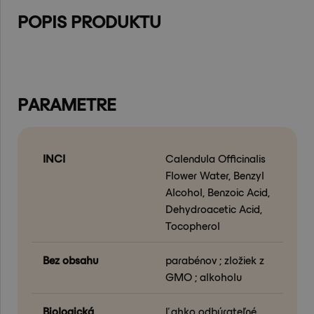
POPIS PRODUKTU
PARAMETRE
INCI
Calendula Officinalis
Flower Water, Benzyl
Alcohol, Benzoic Acid,
Dehydroacetic Acid,
Tocopherol
Bez obsahu
parabénov ; zložiek z
GMO ; alkoholu
Biologická
Ľahko odbúrateľné