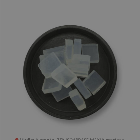
Mydlová hmota, ZENISOAPBASE MAXI Nerosiaca,