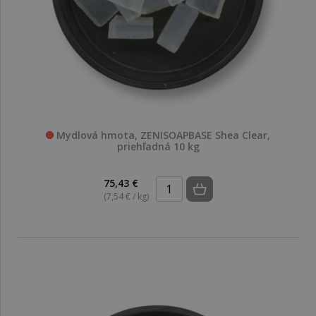
Mydlová hmota, ZENISOAPBASE Shea Clear,
priehľadná 10 kg
75,43 €
(7,54 € / kg)