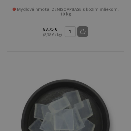
Mydlová hmota, ZENISOAPBASE s kozím mliekom,
10 kg
83,75 €
(8,38 € / kg)