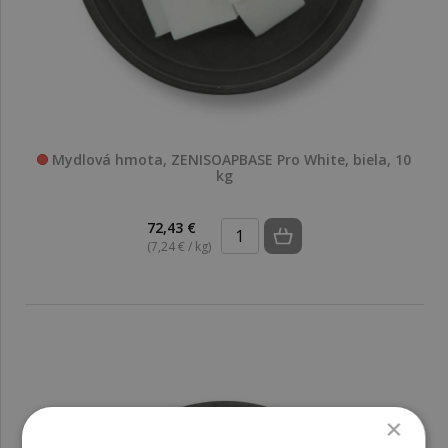
Mydlová hmota, ZENISOAPBASE Pro White, biela, 10
kg
72,43 €
(7,24 € / kg)
×