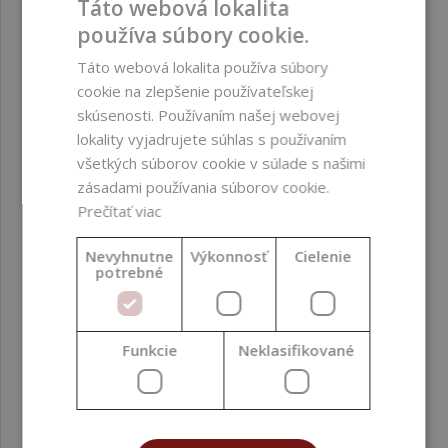
Táto webová lokalita
používa súbory cookie.
Táto webová lokalita používa súbory
cookie na zlepšenie používateľskej
skúsenosti. Používaním našej webovej
lokality vyjadrujete súhlas s používaním
všetkých súborov cookie v súlade s našimi
zásadami používania súborov cookie.
Prečítať viac
Nevyhnutne
Výkonnosť
Cielenie
potrebné
Mydlová hmota, ZENISOAPBASE Pro-C, priehľadná,
10 kg
Funkcie
Neklasifikované
72,35 €
(7,24 € / kg)