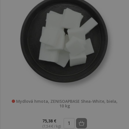
Mydlová hmota, ZENISOAPBASE Shea-White, biela,
10 kg
75,38 €
(7,54 € / kg)