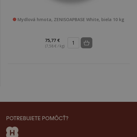
Mydlová hmota, ZENISOAPBASE White, biela 10 kg
75,77 €
(7,58 € / kg)
POTREBUJETE POMÔCŤ?