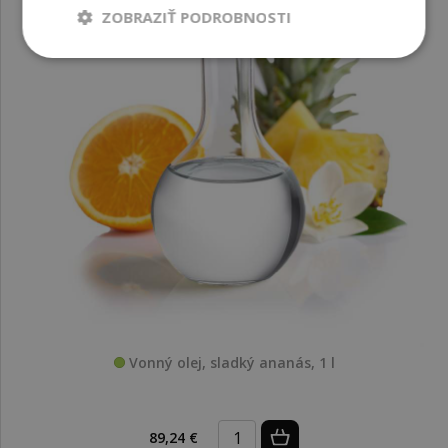
ZOBRAZIŤ PODROBNOSTI
Vonný olej, sladký ananás, 1 l
89,24 €