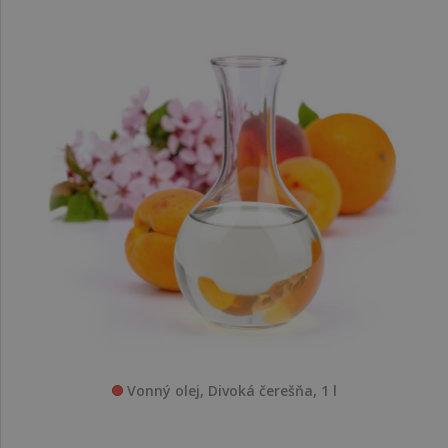
Vonný olej, Divoká čerešňa, 1 l