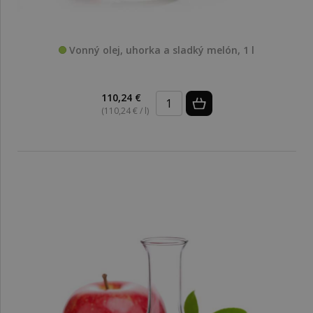
Vonný olej, uhorka a sladký melón, 1 l
110,24 €
(110,24 € / l)