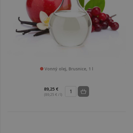
Vonný olej, Brusnice, 1 l
89,25 €
(89,25 € / l)