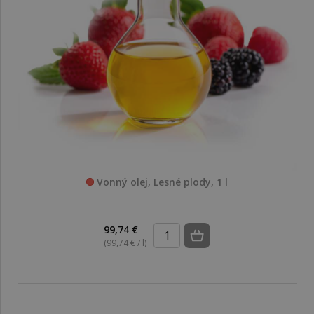
Vonný olej, Lesné plody, 1 l
99,74 €
(99,74 € / l)