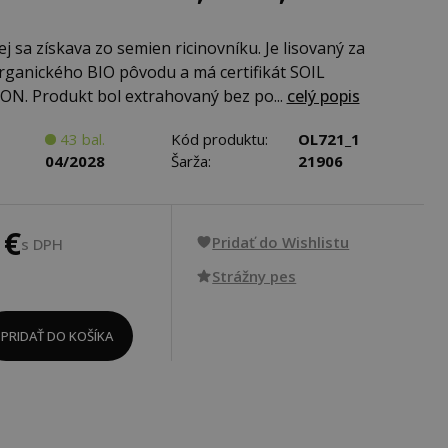
ej sa získava zo semien ricinovníku. Je lisovaný za
rganického BIO pôvodu a má certifikát SOIL
N. Produkt bol extrahovaný bez po...
celý popis
43 bal.
Kód produktu:
OL721_1
04/2028
Šarža:
21906
 €
Pridať do Wishlistu
s DPH
Strážny pes
PRIDAŤ DO KOŠÍKA