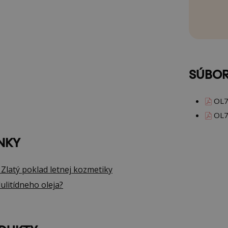
SÚBOR
OL7
OL7
NKY
Zlatý poklad letnej kozmetiky
ulitídneho oleja?