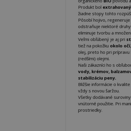
organického
BIO
pôvodu a
Produkt bol
extrahovaný
žiadne stopy tohto rozpúš
Pôsobí hojivo, regeneruj
odstraňuje niektoré druh
eliminuje tvorbu a množeni
Veľmi obľúbený je aj pri
st
tiež na pokožku
okolo očí
olej, preto ho pri príprav
(redšími) olejmi.
Naši zákazníci ho s obľub
vody, krémov, balzamov,
stabilizáciu peny.
Bližšie informácie o kvali
vždy s novou šaržou.
Všetky dodávané surovin
vnútorné použitie. Pri man
prostriedky.