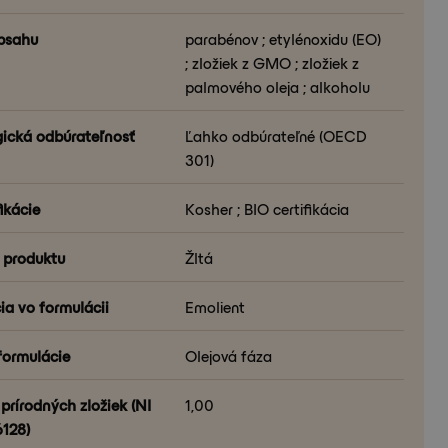
bsahu
parabénov ; etylénoxidu (EO)
; zložiek z GMO ; zložiek z
palmového oleja ; alkoholu
gická odbúrateľnosť
Ľahko odbúrateľné (OECD
301)
ikácie
Kosher ; BIO certifikácia
 produktu
Žltá
ia vo formulácii
Emolient
formulácie
Olejová fáza
prírodných zložiek (NI
1,00
6128)