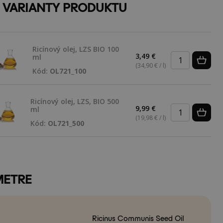
E VARIANTY PRODUKTU
Ricínový olej, LZS BIO 100
3,49 €
ml
(34,90 € / l)
Kód:
OL721_100
Ricínový olej, LZS, BIO 500
9,99 €
ml
(19,98 € / l)
Kód:
OL721_500
METRE
Ricinus Communis Seed Oil