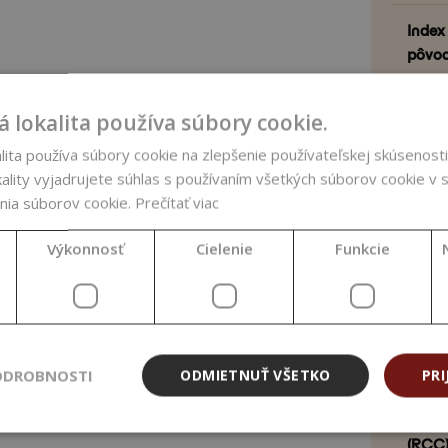
Index
pôvod
Kraji
 lokalita používa súbory cookie.
Kvali
ita používa súbory cookie na zlepšenie používateľskej skúsenosti
ality vyjadrujete súhlas s používaním všetkých súborov cookie v s
Metód
nia súborov cookie.
Prečítať viac
Výkonnosť
Cielenie
Funkcie
Oblas
Obsah 
ODROBNOSTI
ODMIETNUŤ VŠETKO
PRI
Obsah
(RCC)