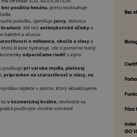
 má certifikát SOIL ASSOCIATION.
 bez použitia hexánu
, preto neobsahuje
Bez o
tadla.
e suchú pokožku, zjemňuje
jazvy
, dokonca
y
bradavíc
. Má tiež
antimykotické účinky
a
e baktérií a vírusov.
arostlivosti o mihlanice, obočie a vlasy
a
Biolo
, ktorú krásne hydratuje. Ide o pomerne hustý
u kozmetiky
odporúčame riediť
s inými
Certif
ou používajú
pri výrobe mydla, pleťovej
 prípravkov na starostlivosť o vlasy, na
Farba
te výrobku nájdete v ateste, ktorý aktualizujeme
Funkc
y sú
v kozmetickej kvalite
, nevhodné na
ipulácii používajte vhodné ochranné
Fáza 
Index 
ISO 1