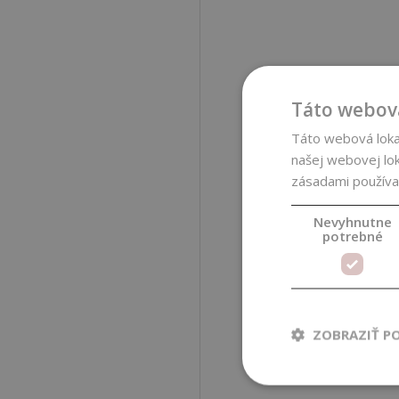
Táto webová
Táto webová lokal
našej webovej lok
zásadami používa
Nevyhnutne
potrebné
ZOBRAZIŤ P