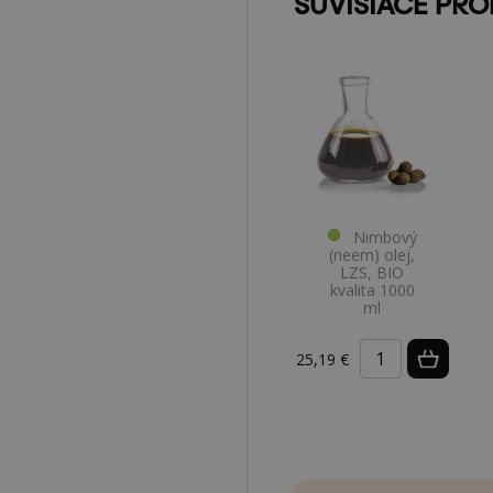
SÚVISIACE PR
Nimbový
(neem) olej,
LZS, BIO
kvalita 1000
ml
25,19 €