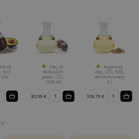
dový
Olej zo
Arganový
S, BIO
slivkových
olej, LZS, BIO,
 1000
jadier, LZS,
deodorizovaný
1000 ml
5 l
83,99 €
376,73 €