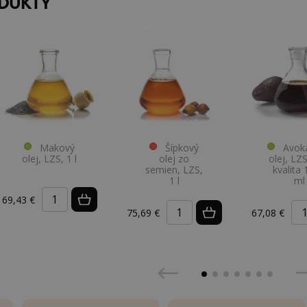
ODUKTY
Makový
Šípkový
Avoká
olej, LZS, 1 l
olej zo
olej, LZ
semien, LZS,
kvalita
1 l
ml
69,43 €
75,69 €
67,08 €