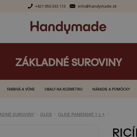
+421 950 333 113
info@handymade.sk
ZÁKLADNÉ SUROVINY
FARBIVÁ A VÔNE
OBALY NA KOZMETIKU
NÁRADIE A POMÔCKY
ADNÉ SUROVINY
OLEJE
OLEJE PANENSKÉ 1 L +
RICÍ