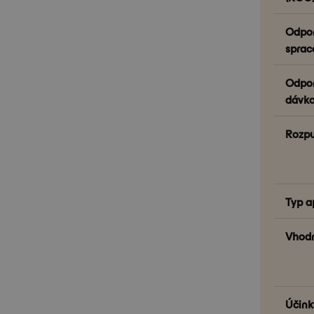
Odpor
sprac
Odpor
dávko
Rozpu
Typ a
Vhodn
Účink