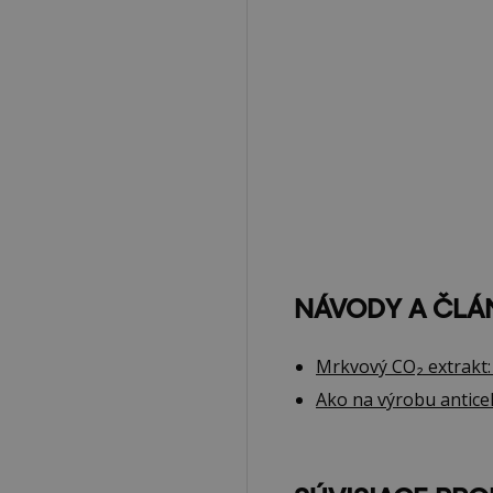
NÁVODY A ČLÁ
Mrkvový CO₂ extrakt: 
Ako na výrobu anticel