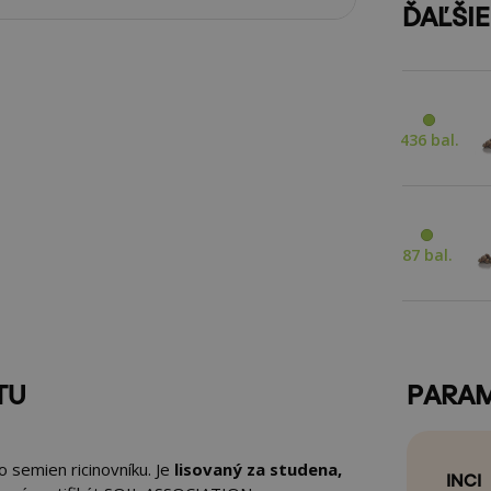
ĎAĽŠI
436 bal.
87 bal.
TU
PARA
o semien ricinovníku. Je
lisovaný za studena,
INCI