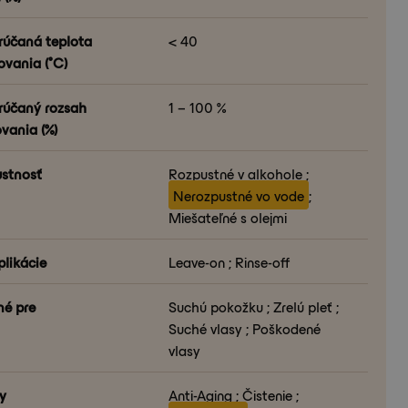
účaná teplota
< 40
ovania (°C)
účaný rozsah
1 – 100 %
vania (%)
stnosť
Rozpustné v alkohole ;
Nerozpustné vo vode
;
Miešateľné s olejmi
plikácie
Leave-on ; Rinse-off
é pre
Suchú pokožku ; Zrelú pleť ;
Suché vlasy ; Poškodené
vlasy
y
Anti-Aging ; Čistenie ;