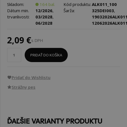
Skladom:
164 bal.
Kód produktu:
ALK011_100
Dátum min.
12/2026
,
Šarža:
325DEI003
,
trvanlivosti:
03/2028
,
19032026ALK01
06/2028
12062026ALK01
2,09 €
s DPH
PRIDAŤ DO KOŠÍKA
Pridať do Wishlistu
Strážny pes
ĎAĽŠIE VARIANTY PRODUKTU