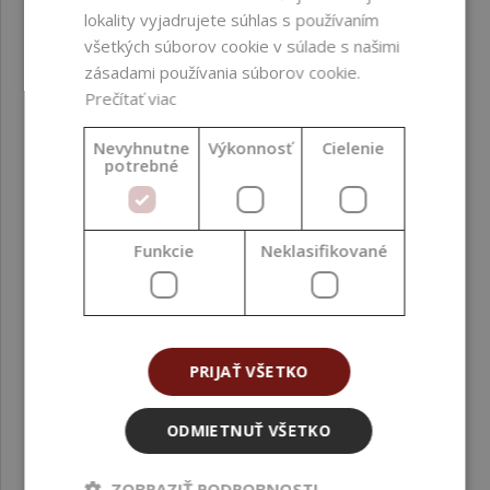
lokality vyjadrujete súhlas s používaním
všetkých súborov cookie v súlade s našimi
zásadami používania súborov cookie.
Prečítať viac
Nevyhnutne
Výkonnosť
Cielenie
potrebné
Koenzým Q10, tekutý, 10 ml
Funkcie
Neklasifikované
3,14 €
(314,00 € / l)
PRIJAŤ VŠETKO
ODMIETNUŤ VŠETKO
ZOBRAZIŤ PODROBNOSTI