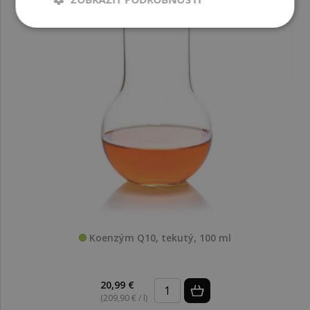
Koenzým Q10, tekutý, 100 ml
20,99 €
(209,90 € / l)