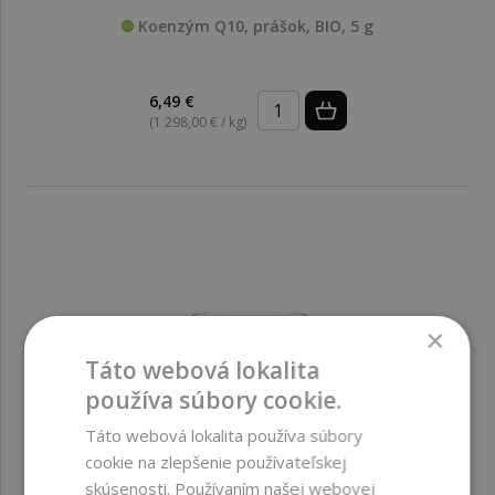
Koenzým Q10, prášok, BIO, 5 g
6,49 €
(1 298,00 € / kg)
×
Táto webová lokalita
používa súbory cookie.
Táto webová lokalita používa súbory
cookie na zlepšenie používateľskej
skúsenosti. Používaním našej webovej