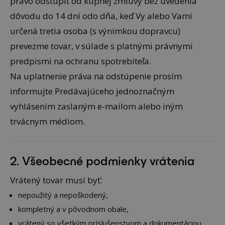
právo odstúpiť od kúpnej zmluvy bez uvedenia
dôvodu do 14 dní odo dňa, keď Vy alebo Vami
určená tretia osoba (s výnimkou dopravcu)
prevezme tovar, v súlade s platnými právnymi
predpismi na ochranu spotrebiteľa.
Na uplatnenie práva na odstúpenie prosím
informujte Predávajúceho jednoznačným
vyhlásením zaslaným e-mailom alebo iným
trvácnym médiom.
2. Všeobecné podmienky vrátenia
Vrátený tovar musí byť:
nepoužitý a nepoškodený,
kompletný a v pôvodnom obale,
vrátený so všetkým príslušenstvom a dokumentáciou,