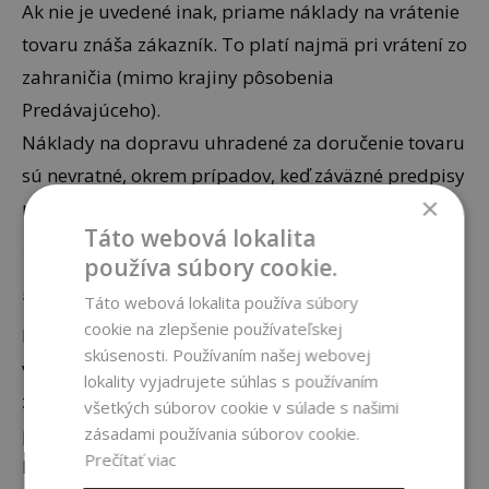
Ak nie je uvedené inak, priame náklady na vrátenie
tovaru znáša zákazník. To platí najmä pri vrátení zo
zahraničia (mimo krajiny pôsobenia
Predávajúceho).
Náklady na dopravu uhradené za doručenie tovaru
sú nevratné, okrem prípadov, keď záväzné predpisy
×
na ochranu spotrebiteľa stanovujú inak.
Táto webová lokalita
používa súbory cookie.
5. Vrátenie zo zahraničia
Táto webová lokalita používa súbory
cookie na zlepšenie používateľskej
Pri vrátení zo zahraničia je zákazník zodpovedný za
skúsenosti. Používaním našej webovej
výber vhodného prepravcu a za to, aby bola
lokality vyjadrujete súhlas s používaním
zásielka riadne zabalená a v prípade potreby aj
všetkých súborov cookie v súlade s našimi
poistená.
zásadami používania súborov cookie.
Prečítať viac
Náklady na medzinárodné vrátenie sa môžu