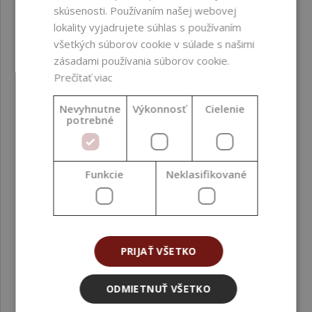
skúsenosti. Používaním našej webovej
lokality vyjadrujete súhlas s používaním
všetkých súborov cookie v súlade s našimi
zásadami používania súborov cookie.
Prečítať viac
Nevyhnutne
Výkonnosť
Cielenie
potrebné
Plastová fľaša biela, bielo-zlatý, lesklý, 100 ml
Funkcie
Neklasifikované
1,04 €
(1,04 € / ks)
PRIJAŤ VŠETKO
ODMIETNUŤ VŠETKO