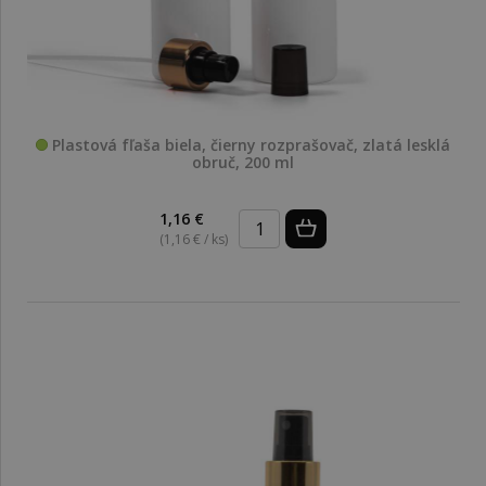
Plastová fľaša biela, čierny rozprašovač, zlatá lesklá
obruč, 200 ml
1,16 €
(1,16 € / ks)