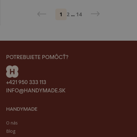
1
2
...
14
POTREBUJETE POMÔCŤ?
+421 950 333 113
INFO@HANDYMADE.SK
HANDYMADE
O nás
Blog