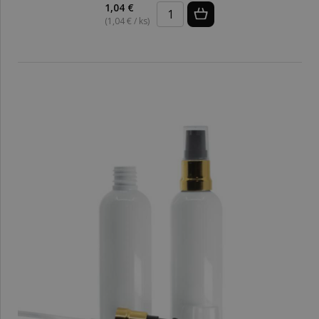
1,04 €
(1,04 € / ks)