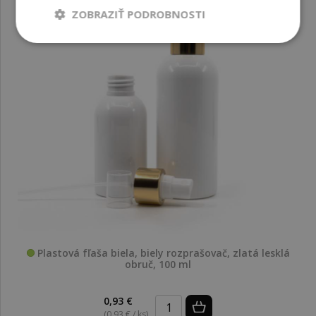
ZOBRAZIŤ PODROBNOSTI
Plastová fľaša biela, biely rozprašovač, zlatá lesklá
obruč, 100 ml
0,93 €
(0,93 € / ks)